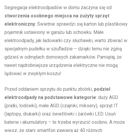
Segregacja elektroodpadów w domu zaczyna się od
stworzenia osobnego miejsca na zużyty sprzęt​
elektroniczny
. Świetnie sprawdzi się karton ‌lub plastikowy
pojemnik ustawiony w garażu lub schowku. Małe
elektroodpady, jak ładowarki czy słuchawki,‍ warto zbierać w
specjalnym pudełku⁣ w szufladzie⁤ – dzięki temu nie zginą
gdzieś w odmętach domowych zakamarków. Pamiętaj,⁣ że
nawet najdrobniejsze⁤ urządzenia elektryczne nie mogą
lądować w zwykłym koszu!
Przed oddaniem sprzętu do punktu zbiórki,
podziel
elektroodpady na podstawowe kategorie
: duży AGD
(pralki, lodówki),⁤ małe AGD (czajniki, miksery), sprzęt IT
(laptopy, drukarki) oraz świetlówki i żarówki‍ LED. Usuń
baterie i akumulatory – te trzeba wyrzucić osobno. A⁣ może
wiesz, że stary smartfon zawiera aż 40 różnych