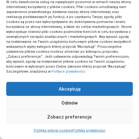
W celu świadczenia usług na najwyższym poziomie w ramach naszej strony
internetowej korzystamy z plików cookies. Pliki cookies umożliwiają nam
(2)
Zabawy i gry edukacyjne
zapewnienie prawidłowego działania naszej strony internetowej oraz
realizację podstawowych jej funkcji, a po uzyskaniu Twojej zgody, pliki
cookies są przez nas wykorzystywane do dokonywania pomiarów i analiz
korzystania ze strony internetowej, a także do celów marketingowych. Strona
(2)
Zdrowe odżywianie
wykorzystuje również pliki cookies podmiotów trzecich w celu korzystania z
zewnętrznych narzędzi analitycznych i marketingowych. Aby wyrazić zgodę
na instalowanie na Twoim urządzeniu końcowym plików cookies wszystkich
wskazanych wyżej kategorii kliknij przycisk "Akceptuję". Poszczególne
(1)
Zdrowie dzieci
ustawienia plików cookies możesz zmieniać po kliknięciu przycisku
„Zobacz preferencje”. Jeśli ustawienia odpowiadają Twoim preferencjom,
aby wyrazić zgodę na instalowanie plików cookies na Twoim urządzeniu
końcowym w wybranym przez Ciebie zakresie kliknij przycisk "Akceptuję".
Szczegółowe znajdziesz w
Polityce prywatności
.
(5)
Zdrowie i fitness
Akceptuję
Odmów
Zobacz preferencje
ActivePortal.pl to miejsce, gdzie możesz znaleźć wiele ciekawych
informacji na przeróżne tematy. Dołącz do naszej społeczności,
Polityka plików cookies
Polityka prywatności
czytaj komentuj.