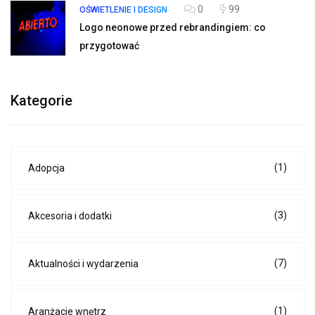
0
99
OŚWIETLENIE I DESIGN
Logo neonowe przed rebrandingiem: co
przygotować
Kategorie
(1)
Adopcja
(3)
Akcesoria i dodatki
(7)
Aktualności i wydarzenia
(1)
Aranżacje wnętrz