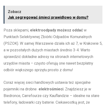
Zobacz
Jak segregować śmieci prawidłowo w domu?
Poza sklepami,
elektroodpady ⁤możesz oddać
w
Punktach⁤ Selektywnej Zbiórki Odpadów Komunalnych
(PSZOK). W ‍samej Warszawie działa ich aż 7, w Krakowie 5,
a w pozostałych​ dużych miastach średnio 3-4. Warto
sprawdzić dokładne adresy ⁢na stronach internetowych
urzędów miasta – często oferują one nawet bezpłatny
odbiór większego ​sprzętu prosto ⁢z ​domu!
Coraz⁢ więcej sieci handlowych ustawia też specjalne
pojemniki na drobne ‌
elektrośmieci
. Znajdziesz je w
Biedronce, Carrefourze czy Kauflandzie – idealne⁤ na stare
⁢telefony, ładowarki czy baterie.‌ Ciekawostką jest, że