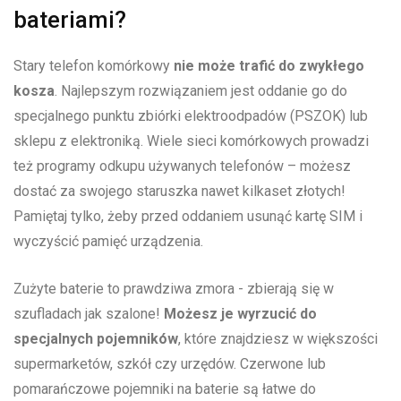
bateriami?
Stary telefon komórkowy
nie może trafić do zwykłego
kosza
. Najlepszym rozwiązaniem jest ​oddanie⁣ go do
specjalnego punktu zbiórki⁤ elektroodpadów (PSZOK) lub
sklepu z‌ elektroniką. Wiele sieci‌ komórkowych⁢ prowadzi
też programy odkupu⁢ używanych telefonów – możesz
dostać ⁢za swojego⁤ staruszka nawet kilkaset złotych!
Pamiętaj⁤ tylko,‌ żeby przed oddaniem usunąć kartę SIM i
wyczyścić pamięć urządzenia.
Zużyte baterie to prawdziwa ​zmora -⁤ zbierają się w
szufladach jak szalone!
Możesz je wyrzucić do
specjalnych pojemników
, które znajdziesz w większości
supermarketów,​ szkół czy ‌urzędów. Czerwone lub
pomarańczowe pojemniki na baterie​ są łatwe do