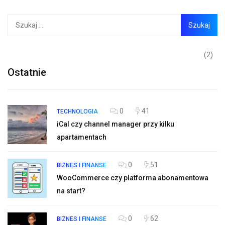
(2)
Ostatnie
0
41
TECHNOLOGIA
iCal czy channel manager przy kilku
apartamentach
0
51
BIZNES I FINANSE
WooCommerce czy platforma abonamentowa
na start?
0
62
BIZNES I FINANSE