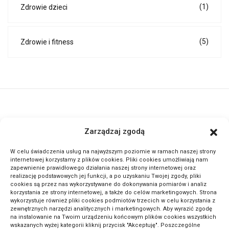
(1)
Zdrowie dzieci
(5)
Zdrowie i fitness
ActivePortal.pl to miejsce, gdzie możesz znaleźć wiele ciekawych
Zarządzaj zgodą
informacji na przeróżne tematy. Dołącz do naszej społeczności,
czytaj komentuj.
W celu świadczenia usług na najwyższym poziomie w ramach naszej strony
internetowej korzystamy z plików cookies. Pliki cookies umożliwiają nam
zapewnienie prawidłowego działania naszej strony internetowej oraz
METODA ODWRÓCONEJ LEKCJI: SEKRET GENIALNYCH
realizację podstawowych jej funkcji, a po uzyskaniu Twojej zgody, pliki
cookies są przez nas wykorzystywane do dokonywania pomiarów i analiz
UCZNIÓW!
korzystania ze strony internetowej, a także do celów marketingowych. Strona
wykorzystuje również pliki cookies podmiotów trzecich w celu korzystania z
zewnętrznych narzędzi analitycznych i marketingowych. Aby wyrazić zgodę
na instalowanie na Twoim urządzeniu końcowym plików cookies wszystkich
wskazanych wyżej kategorii kliknij przycisk "Akceptuję". Poszczególne