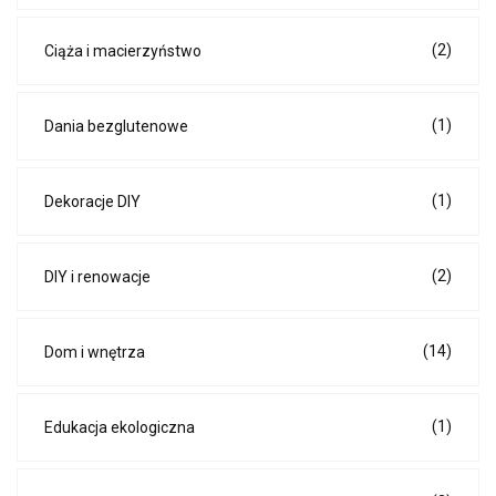
(2)
Ciąża i macierzyństwo
(1)
Dania bezglutenowe
(1)
Dekoracje DIY
(2)
DIY i renowacje
(14)
Dom i wnętrza
(1)
Edukacja ekologiczna