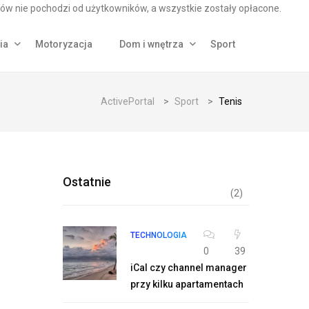
ów nie pochodzi od użytkowników, a wszystkie zostały opłacone.
ia
Motoryzacja
Dom i wnętrza
Sport
ActivePortal
>
Sport
>
Tenis
Ostatnie
(2)
TECHNOLOGIA
0
39
iCal czy channel manager
przy kilku apartamentach