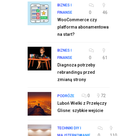
BIZNES I
0
46
FINANSE
WooCommerce czy
platforma abonamentowa
na start?
BIZNES I
0
61
FINANSE
Diagnoza potrzeby
rebrandingu przed
zmianą strony
0
72
PODRÓŻE
Luboń Wielki z Przełęczy
Glisne: szybkie wejście
TECHNIKI DIY I
0
110
MAJSTERKOWANIE