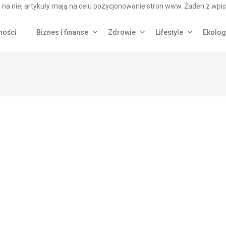
na niej artykuły mają na celu pozycjonowanie stron www. Żaden z wpis
ności
Biznes i finanse
Zdrowie
Lifestyle
Ekolog