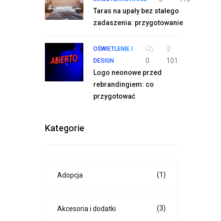
Taras na upały bez stałego
zadaszenia: przygotowanie
OŚWIETLENIE I
0
101
DESIGN
Logo neonowe przed
rebrandingiem: co
przygotować
Kategorie
(1)
Adopcja
(3)
Akcesoria i dodatki