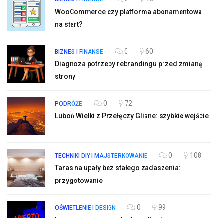
WooCommerce czy platforma abonamentowa
na start?
0
60
BIZNES I FINANSE
Diagnoza potrzeby rebrandingu przed zmianą
strony
0
72
PODRÓŻE
Luboń Wielki z Przełęczy Glisne: szybkie wejście
0
108
TECHNIKI DIY I MAJSTERKOWANIE
Taras na upały bez stałego zadaszenia:
przygotowanie
0
99
OŚWIETLENIE I DESIGN