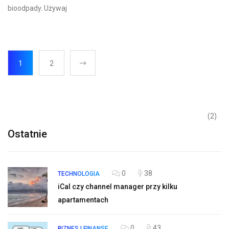
bioodpady. Używaj
1
2
(2)
Ostatnie
0
38
TECHNOLOGIA
iCal czy channel manager przy kilku
apartamentach
0
43
BIZNES I FINANSE