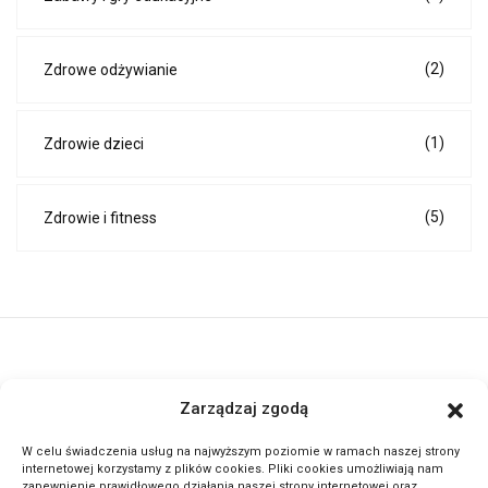
(2)
Zdrowe odżywianie
(1)
Zdrowie dzieci
(5)
Zdrowie i fitness
ActivePortal.pl to miejsce, gdzie możesz znaleźć wiele ciekawych
Zarządzaj zgodą
informacji na przeróżne tematy. Dołącz do naszej społeczności,
czytaj komentuj.
W celu świadczenia usług na najwyższym poziomie w ramach naszej strony
internetowej korzystamy z plików cookies. Pliki cookies umożliwiają nam
zapewnienie prawidłowego działania naszej strony internetowej oraz