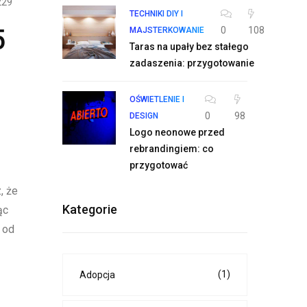
229
TECHNIKI DIY I
5
0
108
MAJSTERKOWANIE
Taras na upały bez stałego
zadaszenia: przygotowanie
OŚWIETLENIE I
0
98
DESIGN
Logo neonowe przed
rebrandingiem: co
przygotować
, że
Kategorie
ąc
 od
(1)
Adopcja