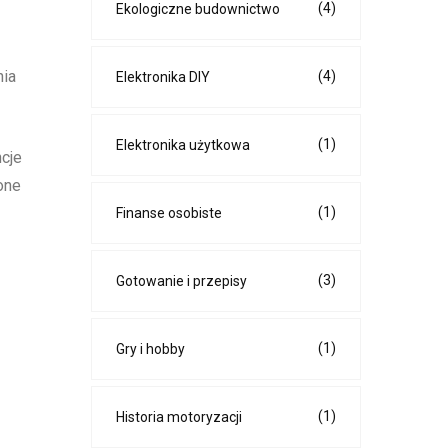
(4)
Ekologiczne budownictwo
nia
(4)
Elektronika DIY
(1)
Elektronika użytkowa
ncje
one
(1)
Finanse osobiste
(3)
Gotowanie i przepisy
(1)
Gry i hobby
(1)
Historia motoryzacji