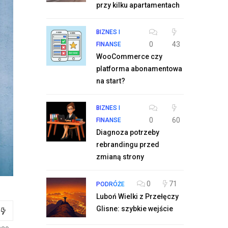
przy kilku apartamentach
BIZNES I
0
43
FINANSE
WooCommerce czy
platforma abonamentowa
na start?
BIZNES I
0
60
FINANSE
Diagnoza potrzeby
rebrandingu przed
zmianą strony
0
71
PODRÓŻE
Luboń Wielki z Przełęczy
Glisne: szybkie wejście