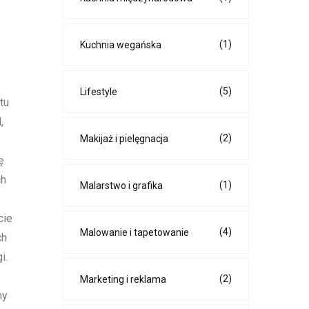
(1)
Kuchnia wegańska
(5)
Lifestyle
tu
,
(2)
Makijaż i pielęgnacja
ę
ch
(1)
Malarstwo i grafika
cie
(4)
Malowanie i tapetowanie
ch
i.
(2)
Marketing i reklama
ny