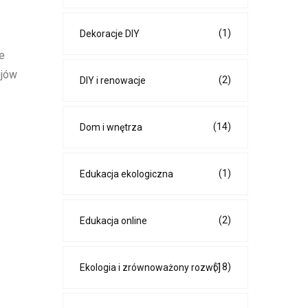
(1)
Dekoracje DIY
e
ojów
(2)
DIY i renowacje
(14)
Dom i wnętrza
(1)
Edukacja ekologiczna
(2)
Edukacja online
z
(18)
Ekologia i zrównoważony rozwój