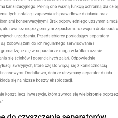
 kanalizacyjnego. Pełnią one ważną funkcję ochronną dla całej
nie tych instalacji zapewnia ich prawidłowe działanie oraz
baniami konserwacyjnymi. Brak odpowiedniego utrzymania moż
ji, ale również nieprzyjemnymi zapachami, rozwojem drobnoustr
yjnych urządzenia. Przedsiębiorcy posiadający separatory
 są zobowiązani do ich regularnego serwisowania i
 gromadzące się w separatorze mogą w krótkim czasie
nia się ścieków i potencjalnych zalań. Odpowiednie
tuacji awaryjnych, które często wiążą się z koniecznością
 finansowymi. Dodatkowo, dobrze utrzymany separator działa
ada się na niższe koszty eksploatacji.
e koszt, lecz inwestycja, która zwraca się wielokrotnie poprze
.”
e do czyszczenia separatorów