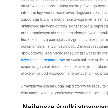
smarów zanim przedostaną się do głównego systemu
infrastruktury wodno-ściekowej. Regularne czyszcze
zapobiega licznym problemom związanym z zanied
skutkować nie tylko gorszą skutecznością separac
oraz stopniowym niszczeniem elementów konstrukc
tłuszczu muszą pamiętać, że zgodnie z przepisami
dokumentowania tych czynności. Zanieczyszczenia
spowodować jego niedrożność, co prowadzi do cofa
czyszczenie separatorów
pozwala uniknąć takich sy
czasowego zamknięcia lokalu i znacznymi stratami
efektywniej pod względem energetycznym, co przekł
„Prawidłowa konserwacja separatorów tłuszczu to ni
eliminację awarii i przedłużenie żywotności instalacji
Najlepsze środki stosowan