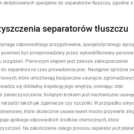
w dedykowanych specjalnie do separatorów tłuszczu, zgodnie z
yszczenia separatorów tłuszczu
wymaga odpowiedniego przygotowania, specjalistycznego sprzę
n powinien być przeprowadzany przez wykwalifikowany personel
pu urządzeń. Pierwszym etapem jest zawsze zabezpieczenie
do separatora na czas prowadzenia prac. Następnie opróżnia si
niowych, które umożliwiają bezpieczne usunięcie zgromadzony
owadza się dokładną inspekcję jego wnętrza, oceniając stan
 zanieczyszczenia. Kolejnym krokiem jest mechaniczne usunię
narzędzi takich jak zgarniacze czy szczotki. W przypadku silny
śnieniowe, które skutecznie usuwa nawet mocno przywarte złog
uje aplikacja odpowiednich środków chemicznych, które
czyszczeń. Na zakończenie całego procesu separator jest płuka