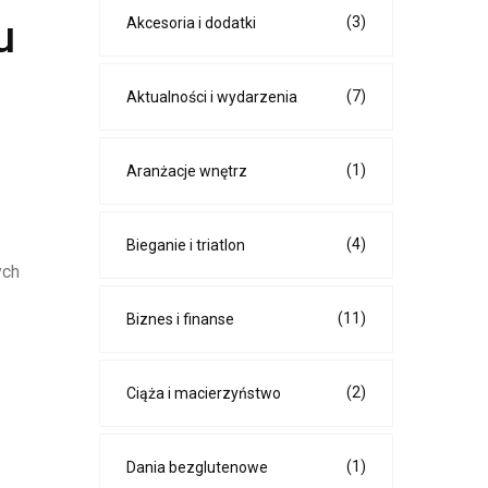
u
(3)
Akcesoria i dodatki
(7)
Aktualności i wydarzenia
(1)
Aranżacje wnętrz
(4)
Bieganie i triatlon
ych
(11)
Biznes i finanse
(2)
Ciąża i macierzyństwo
(1)
Dania bezglutenowe