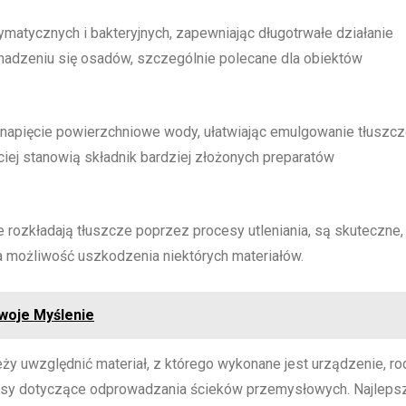
atycznych i bakteryjnych, zapewniając długotrwałe działanie
dzeniu się osadów, szczególnie polecane dla obiektów
napięcie powierzchniowe wody, ułatwiając emulgowanie tłuszc
ciej stanowią składnik bardziej złożonych preparatów
e rozkładają tłuszcze poprzez procesy utleniania, są skuteczne,
 możliwość uszkodzenia niektórych materiałów.
Twoje Myślenie
ży uwzględnić materiał, z którego wykonane jest urządzenie, ro
isy dotyczące odprowadzania ścieków przemysłowych. Najleps