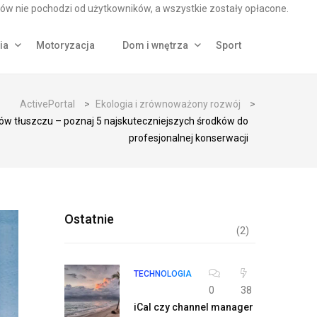
ów nie pochodzi od użytkowników, a wszystkie zostały opłacone.
ia
Motoryzacja
Dom i wnętrza
Sport
ActivePortal
>
Ekologia i zrównoważony rozwój
>
ów tłuszczu – poznaj 5 najskuteczniejszych środków do
profesjonalnej konserwacji
Ostatnie
(2)
TECHNOLOGIA
0
38
iCal czy channel manager