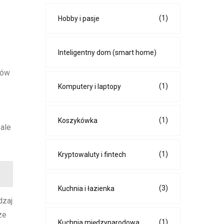
(1)
Hobby i pasje
Inteligentny dom (smart home)
zów
(1)
Komputery i laptopy
(1)
Koszykówka
 ale
(1)
Kryptowaluty i fintech
(3)
Kuchnia i łazienka
dzaj
ze
(1)
Kuchnia międzynarodowa