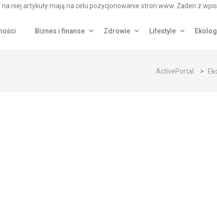
na niej artykuły mają na celu pozycjonowanie stron www. Żaden z wpis
ności
Biznes i finanse
Zdrowie
Lifestyle
Ekolog
ActivePortal
>
Ek