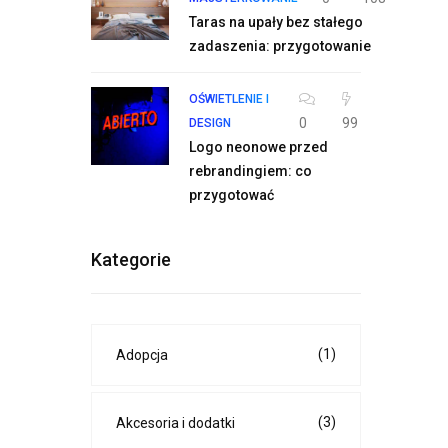
Taras na upały bez stałego
zadaszenia: przygotowanie
OŚWIETLENIE I
0
99
DESIGN
Logo neonowe przed
rebrandingiem: co
przygotować
Kategorie
(1)
Adopcja
(3)
Akcesoria i dodatki