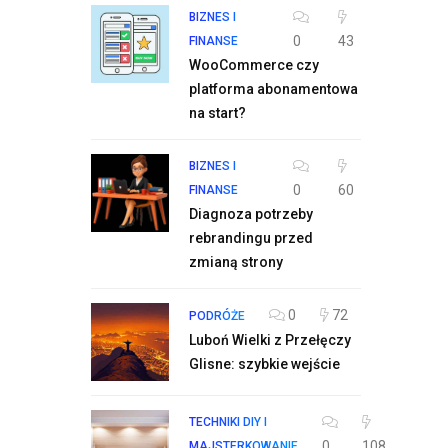
BIZNES I
0
43
FINANSE
WooCommerce czy
platforma abonamentowa
na start?
BIZNES I
0
60
FINANSE
Diagnoza potrzeby
rebrandingu przed
zmianą strony
0
72
PODRÓŻE
Luboń Wielki z Przełęczy
Glisne: szybkie wejście
TECHNIKI DIY I
0
108
MAJSTERKOWANIE