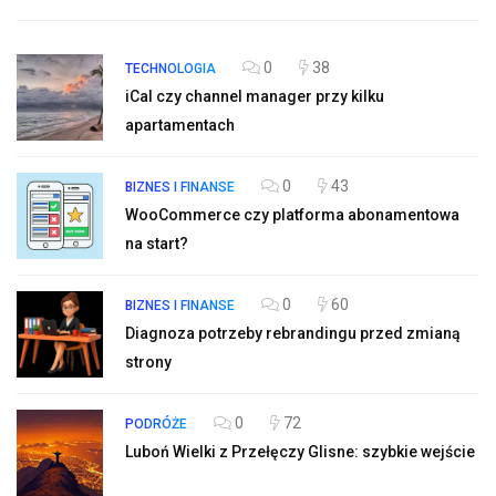
0
38
TECHNOLOGIA
iCal czy channel manager przy kilku
apartamentach
0
43
BIZNES I FINANSE
WooCommerce czy platforma abonamentowa
na start?
0
60
BIZNES I FINANSE
Diagnoza potrzeby rebrandingu przed zmianą
strony
0
72
PODRÓŻE
Luboń Wielki z Przełęczy Glisne: szybkie wejście