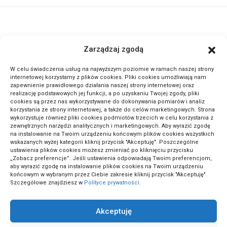
ActivePortal.pl to miejsce, gdzie możesz znaleźć wiele ciekawych
Zarządzaj zgodą
informacji na przeróżne tematy. Dołącz do naszej społeczności,
czytaj komentuj.
W celu świadczenia usług na najwyższym poziomie w ramach naszej strony
internetowej korzystamy z plików cookies. Pliki cookies umożliwiają nam
zapewnienie prawidłowego działania naszej strony internetowej oraz
METODA ODWRÓCONEJ LEKCJI: SEKRET GENIALNYCH
realizację podstawowych jej funkcji, a po uzyskaniu Twojej zgody, pliki
cookies są przez nas wykorzystywane do dokonywania pomiarów i analiz
UCZNIÓW!
korzystania ze strony internetowej, a także do celów marketingowych. Strona
wykorzystuje również pliki cookies podmiotów trzecich w celu korzystania z
zewnętrznych narzędzi analitycznych i marketingowych. Aby wyrazić zgodę
na instalowanie na Twoim urządzeniu końcowym plików cookies wszystkich
wskazanych wyżej kategorii kliknij przycisk "Akceptuję". Poszczególne
ustawienia plików cookies możesz zmieniać po kliknięciu przycisku
„Zobacz preferencje”. Jeśli ustawienia odpowiadają Twoim preferencjom,
aby wyrazić zgodę na instalowanie plików cookies na Twoim urządzeniu
końcowym w wybranym przez Ciebie zakresie kliknij przycisk "Akceptuję".
Szczegółowe znajdziesz w
Polityce prywatności
.
Akceptuję