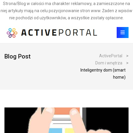
Strona/Blog w całości ma charakter reklamowy, a zamieszczone na
niej artykuły mają na celu pozycjonowanie stron www. Żaden z wpisów
nie pochodzi od użytkowników, a wszystkie zostały opłacone.
Blog Post
ActivePortal
>
Dom i wnętrza
>
Inteligentny dom (smart
home)