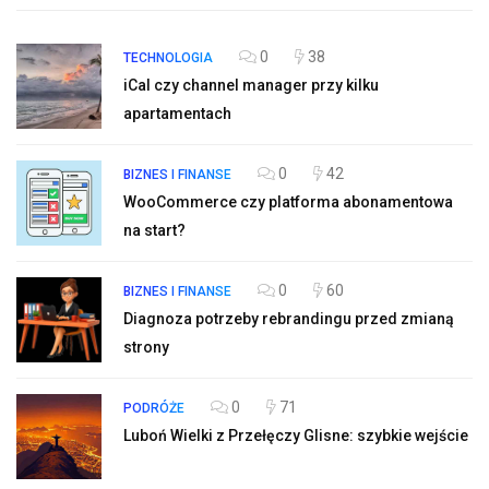
0
38
TECHNOLOGIA
iCal czy channel manager przy kilku
apartamentach
0
42
BIZNES I FINANSE
WooCommerce czy platforma abonamentowa
na start?
0
60
BIZNES I FINANSE
Diagnoza potrzeby rebrandingu przed zmianą
strony
0
71
PODRÓŻE
Luboń Wielki z Przełęczy Glisne: szybkie wejście