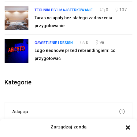
0
107
TECHNIKI DIY I MAJSTERKOWANIE
Taras na upały bez stałego zadaszenia:
przygotowanie
0
98
OŚWIETLENIE I DESIGN
Logo neonowe przed rebrandingiem: co
przygotować
Kategorie
(1)
Adopcja
Zarządzaj zgodą
(3)
Akcesoria i dodatki