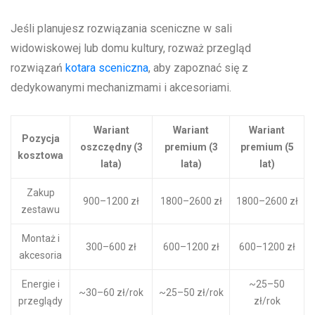
Jeśli planujesz rozwiązania sceniczne w sali
widowiskowej lub domu kultury, rozważ przegląd
rozwiązań
kotara sceniczna
, aby zapoznać się z
dedykowanymi mechanizmami i akcesoriami.
Wariant
Wariant
Wariant
Pozycja
oszczędny (3
premium (3
premium (5
kosztowa
lata)
lata)
lat)
Zakup
900–1200 zł
1800–2600 zł
1800–2600 zł
zestawu
Montaż i
300–600 zł
600–1200 zł
600–1200 zł
akcesoria
Energie i
~25–50
~30–60 zł/rok
~25–50 zł/rok
przeglądy
zł/rok