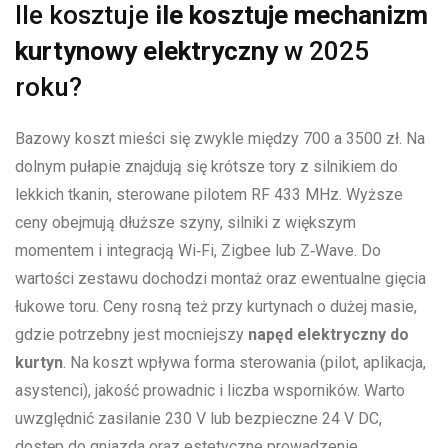
Ile kosztuje
ile kosztuje mechanizm
kurtynowy elektryczny
w 2025
roku?
Bazowy koszt mieści się zwykle między 700 a 3500 zł. Na
dolnym pułapie znajdują się krótsze tory z silnikiem do
lekkich tkanin, sterowane pilotem RF 433 MHz. Wyższe
ceny obejmują dłuższe szyny, silniki z większym
momentem i integracją Wi‑Fi, Zigbee lub Z‑Wave. Do
wartości zestawu dochodzi montaż oraz ewentualne gięcia
łukowe toru. Ceny rosną też przy kurtynach o dużej masie,
gdzie potrzebny jest mocniejszy
napęd elektryczny do
kurtyn
. Na koszt wpływa forma sterowania (pilot, aplikacja,
asystenci), jakość prowadnic i liczba wsporników. Warto
uwzględnić zasilanie 230 V lub bezpieczne 24 V DC,
dostęp do gniazda oraz estetyczne prowadzenie