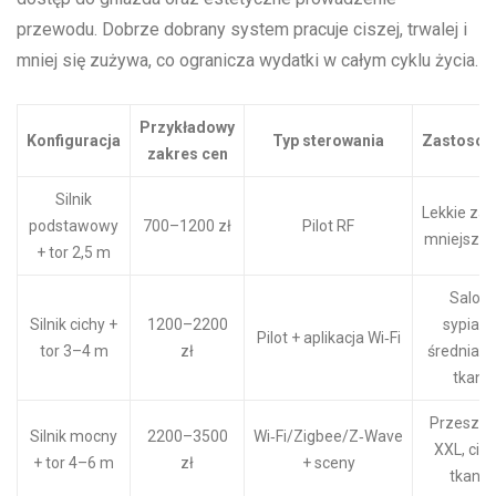
przewodu. Dobrze dobrany system pracuje ciszej, trwalej i
mniej się zużywa, co ogranicza wydatki w całym cyklu życia.
Przykładowy
Konfiguracja
Typ sterowania
Zastosow
zakres cen
Silnik
Lekkie zas
podstawowy
700–1200 zł
Pilot RF
mniejsze 
+ tor 2,5 m
Salony
Silnik cichy +
1200–2200
sypialni
Pilot + aplikacja Wi‑Fi
tor 3–4 m
zł
średnia 
tkanin
Przeszkl
Silnik mocny
2200–3500
Wi‑Fi/Zigbee/Z‑Wave
XXL, cięż
+ tor 4–6 m
zł
+ sceny
tkanin