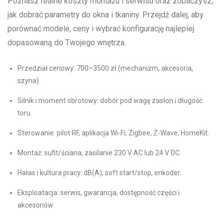
Poznasz realne koszty montażu i serwisu oraz zobaczysz,
jak dobrać parametry do okna i tkaniny. Przejdź dalej, aby
porównać modele, ceny i wybrać konfigurację najlepiej
dopasowaną do Twojego wnętrza.
Przedział cenowy: 700–3500 zł (mechanizm, akcesoria,
szyna).
Silnik i moment obrotowy: dobór pod wagę zasłon i długość
toru.
Sterowanie: pilot RF, aplikacja Wi‑Fi, Zigbee, Z‑Wave, HomeKit.
Montaż: sufit/ściana, zasilanie 230 V AC lub 24 V DC.
Hałas i kultura pracy: dB(A), soft start/stop, enkoder.
Eksploatacja: serwis, gwarancja, dostępność części i
akcesoriów.