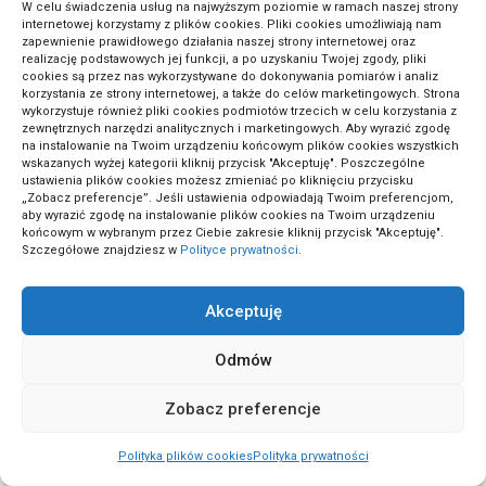
W celu świadczenia usług na najwyższym poziomie w ramach naszej strony
internetowej korzystamy z plików cookies. Pliki cookies umożliwiają nam
zapewnienie prawidłowego działania naszej strony internetowej oraz
(7)
Aktualności i wydarzenia
realizację podstawowych jej funkcji, a po uzyskaniu Twojej zgody, pliki
cookies są przez nas wykorzystywane do dokonywania pomiarów i analiz
korzystania ze strony internetowej, a także do celów marketingowych. Strona
wykorzystuje również pliki cookies podmiotów trzecich w celu korzystania z
(1)
zewnętrznych narzędzi analitycznych i marketingowych. Aby wyrazić zgodę
Aranżacje wnętrz
na instalowanie na Twoim urządzeniu końcowym plików cookies wszystkich
wskazanych wyżej kategorii kliknij przycisk "Akceptuję". Poszczególne
ustawienia plików cookies możesz zmieniać po kliknięciu przycisku
„Zobacz preferencje”. Jeśli ustawienia odpowiadają Twoim preferencjom,
(4)
Bieganie i triatlon
aby wyrazić zgodę na instalowanie plików cookies na Twoim urządzeniu
końcowym w wybranym przez Ciebie zakresie kliknij przycisk "Akceptuję".
Szczegółowe znajdziesz w
Polityce prywatności
.
(11)
Biznes i finanse
Akceptuję
(2)
Ciąża i macierzyństwo
Odmów
Zobacz preferencje
(1)
Dania bezglutenowe
Polityka plików cookies
Polityka prywatności