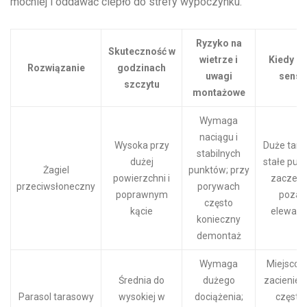
mocniej i oddawać ciepło do strefy wypoczynku.
Ryzyko na
Skuteczność w
wietrze i
Kiedy m
Rozwiązanie
godzinach
uwagi
sens
szczytu
montażowe
Wymaga
naciągu i
Wysoka przy
Duże tara
stabilnych
dużej
stałe pun
Żagiel
punktów; przy
powierzchni i
zaczep
przeciwsłoneczny
porywach
poprawnym
poza
często
kącie
elewacj
konieczny
demontaż
Wymaga
Miejsco
Średnia do
dużego
zacienieni
Parasol tarasowy
wysokiej w
dociążenia;
częsta