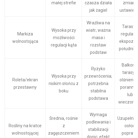
małej strefie
czasza działa
zmiana
jak żagiel
ustawien
Wrażliwa na
Tarasy 
Wysoka przy
wiatr; ważna
Markiza
regularn
możliwości
masa i
wolnostojąca
ekspozyc
regulacji kąta
rozstaw
południo
podstaw
Balkony 
Ryzyko
tarasy z
Wysoka przy
przewrócenia;
Roleta/ekran
olśnieni
niskim słońcu z
potrzebna
przestawny
poranny
boku
stabilna
lub
podstawa
wieczorn
Wymaga
Średnia, rośnie
Uzupełnie
podlewania i
Rośliny na kratce
z
osłon,
stabilizacji
wolnostojącej
zagęszczeniem
popraw
donic; efekt