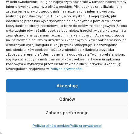
W celu świadczenia usług na najwyższym poziomie w ramach naszej strony
internetowej korzystamy z plików cookies. Pliki cookies umożliwiają nam
zapewnienie prawidłowego działania naszej strony internetowej oraz
0
39
TECHNOLOGIA
realizację podstawowych jej funkcji, a po uzyskaniu Twojej zgody, pliki
iCal czy channel manager przy kilku
cookies są przez nas wykorzystywane do dokonywania pomiarów i analiz
korzystania ze strony internetowej, a także do celów marketingowych. Strona
apartamentach
wykorzystuje również pliki cookies podmiotów trzecich w celu korzystania z
zewnętrznych narzędzi analitycznych i marketingowych. Aby wyrazić zgodę
na instalowanie na Twoim urządzeniu końcowym plików cookies wszystkich
wskazanych wyżej kategorii kliknij przycisk "Akceptuję". Poszczególne
0
46
BIZNES I FINANSE
ustawienia plików cookies możesz zmieniać po kliknięciu przycisku
WooCommerce czy platforma abonamentowa
„Zobacz preferencje”. Jeśli ustawienia odpowiadają Twoim preferencjom,
aby wyrazić zgodę na instalowanie plików cookies na Twoim urządzeniu
na start?
końcowym w wybranym przez Ciebie zakresie kliknij przycisk "Akceptuję".
Szczegółowe znajdziesz w
Polityce prywatności
.
0
61
BIZNES I FINANSE
Diagnoza potrzeby rebrandingu przed zmianą
Akceptuję
strony
Odmów
0
72
PODRÓŻE
Zobacz preferencje
Luboń Wielki z Przełęczy Glisne: szybkie wejście
Polityka plików cookies
Polityka prywatności