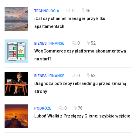
0
46
TECHNOLOGIA
iCal czy channel manager przy kilku
apartamentach
0
52
BIZNES I FINANSE
WooCommerce czy platforma abonamentowa
na start?
0
63
BIZNES I FINANSE
Diagnoza potrzeby rebrandingu przed zmianą
strony
0
76
PODRÓŻE
Luboń Wielki z Przełęczy Glisne: szybkie wejście