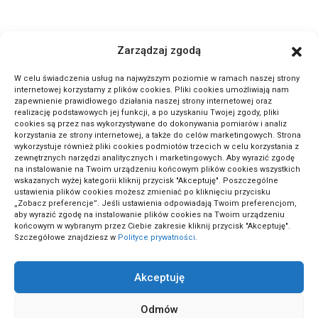
ActivePortal.pl to miejsce, gdzie możesz znaleźć wiele ciekawych
Zarządzaj zgodą
informacji na przeróżne tematy. Dołącz do naszej społeczności,
czytaj komentuj.
W celu świadczenia usług na najwyższym poziomie w ramach naszej strony
internetowej korzystamy z plików cookies. Pliki cookies umożliwiają nam
zapewnienie prawidłowego działania naszej strony internetowej oraz
METODA ODWRÓCONEJ LEKCJI: SEKRET GENIALNYCH
realizację podstawowych jej funkcji, a po uzyskaniu Twojej zgody, pliki
cookies są przez nas wykorzystywane do dokonywania pomiarów i analiz
UCZNIÓW!
korzystania ze strony internetowej, a także do celów marketingowych. Strona
wykorzystuje również pliki cookies podmiotów trzecich w celu korzystania z
zewnętrznych narzędzi analitycznych i marketingowych. Aby wyrazić zgodę
na instalowanie na Twoim urządzeniu końcowym plików cookies wszystkich
wskazanych wyżej kategorii kliknij przycisk "Akceptuję". Poszczególne
ustawienia plików cookies możesz zmieniać po kliknięciu przycisku
„Zobacz preferencje”. Jeśli ustawienia odpowiadają Twoim preferencjom,
aby wyrazić zgodę na instalowanie plików cookies na Twoim urządzeniu
końcowym w wybranym przez Ciebie zakresie kliknij przycisk "Akceptuję".
Szczegółowe znajdziesz w
Polityce prywatności
.
Akceptuję
ActivePortal.pl
Odmów