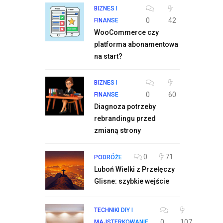
BIZNES I
0
42
FINANSE
WooCommerce czy
platforma abonamentowa
na start?
BIZNES I
0
60
FINANSE
Diagnoza potrzeby
rebrandingu przed
zmianą strony
0
71
PODRÓŻE
Luboń Wielki z Przełęczy
Glisne: szybkie wejście
TECHNIKI DIY I
0
107
MAJSTERKOWANIE