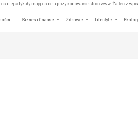
na niej artykuły mają na celu pozycjonowanie stron www. Żaden z wpis
ności
Biznes i finanse
Zdrowie
Lifestyle
Ekolog