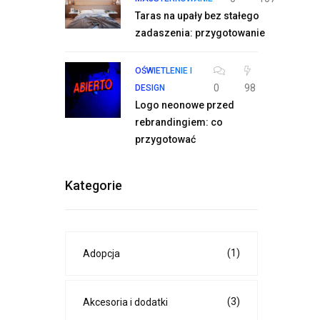
Taras na upały bez stałego
zadaszenia: przygotowanie
OŚWIETLENIE I
0
98
DESIGN
Logo neonowe przed
rebrandingiem: co
przygotować
Kategorie
(1)
Adopcja
(3)
Akcesoria i dodatki