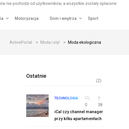
ów nie pochodzi od użytkowników, a wszystkie zostały opłacone.
ia
Motoryzacja
Dom i wnętrza
Sport
ActivePortal
>
Moda i styl
>
Moda ekologiczna
Ostatnie
(2)
TECHNOLOGIA
0
38
iCal czy channel manager
przy kilku apartamentach