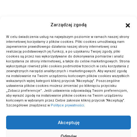
ActivePortal.pl to miejsce, gdzie możesz znaleźć wiele ciekawych
Zarządzaj zgodą
informacji na przeróżne tematy. Dołącz do naszej społeczności,
czytaj komentuj.
W celu świadczenia usług na najwyższym poziomie w ramach naszej strony
internetowej korzystamy z plików cookies. Pliki cookies umożliwiają nam
zapewnienie prawidłowego działania naszej strony internetowej oraz
METODA ODWRÓCONEJ LEKCJI: SEKRET GENIALNYCH
realizację podstawowych jej funkcji, a po uzyskaniu Twojej zgody, pliki
cookies są przez nas wykorzystywane do dokonywania pomiarów i analiz
UCZNIÓW!
korzystania ze strony internetowej, a także do celów marketingowych. Strona
wykorzystuje również pliki cookies podmiotów trzecich w celu korzystania z
zewnętrznych narzędzi analitycznych i marketingowych. Aby wyrazić zgodę
na instalowanie na Twoim urządzeniu końcowym plików cookies wszystkich
wskazanych wyżej kategorii kliknij przycisk "Akceptuję". Poszczególne
ustawienia plików cookies możesz zmieniać po kliknięciu przycisku
„Zobacz preferencje”. Jeśli ustawienia odpowiadają Twoim preferencjom,
aby wyrazić zgodę na instalowanie plików cookies na Twoim urządzeniu
końcowym w wybranym przez Ciebie zakresie kliknij przycisk "Akceptuję".
Szczegółowe znajdziesz w
Polityce prywatności
.
Akceptuję
ActivePortal.pl
Odmów