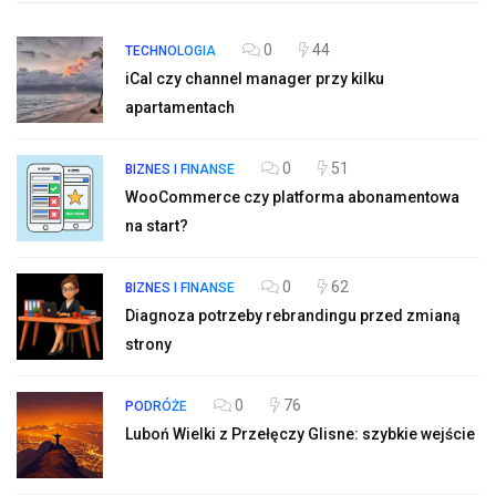
0
44
TECHNOLOGIA
iCal czy channel manager przy kilku
apartamentach
0
51
BIZNES I FINANSE
WooCommerce czy platforma abonamentowa
na start?
0
62
BIZNES I FINANSE
Diagnoza potrzeby rebrandingu przed zmianą
strony
0
76
PODRÓŻE
Luboń Wielki z Przełęczy Glisne: szybkie wejście