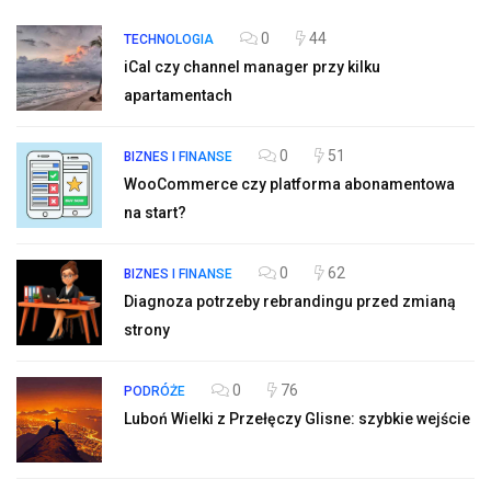
0
44
TECHNOLOGIA
iCal czy channel manager przy kilku
apartamentach
0
51
BIZNES I FINANSE
WooCommerce czy platforma abonamentowa
na start?
0
62
BIZNES I FINANSE
Diagnoza potrzeby rebrandingu przed zmianą
strony
0
76
PODRÓŻE
Luboń Wielki z Przełęczy Glisne: szybkie wejście