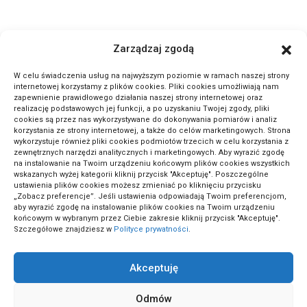
ActivePortal.pl to miejsce, gdzie możesz znaleźć wiele ciekawych
Zarządzaj zgodą
informacji na przeróżne tematy. Dołącz do naszej społeczności,
czytaj komentuj.
W celu świadczenia usług na najwyższym poziomie w ramach naszej strony
internetowej korzystamy z plików cookies. Pliki cookies umożliwiają nam
zapewnienie prawidłowego działania naszej strony internetowej oraz
METODA ODWRÓCONEJ LEKCJI: SEKRET GENIALNYCH
realizację podstawowych jej funkcji, a po uzyskaniu Twojej zgody, pliki
cookies są przez nas wykorzystywane do dokonywania pomiarów i analiz
UCZNIÓW!
korzystania ze strony internetowej, a także do celów marketingowych. Strona
wykorzystuje również pliki cookies podmiotów trzecich w celu korzystania z
zewnętrznych narzędzi analitycznych i marketingowych. Aby wyrazić zgodę
na instalowanie na Twoim urządzeniu końcowym plików cookies wszystkich
wskazanych wyżej kategorii kliknij przycisk "Akceptuję". Poszczególne
ustawienia plików cookies możesz zmieniać po kliknięciu przycisku
„Zobacz preferencje”. Jeśli ustawienia odpowiadają Twoim preferencjom,
aby wyrazić zgodę na instalowanie plików cookies na Twoim urządzeniu
końcowym w wybranym przez Ciebie zakresie kliknij przycisk "Akceptuję".
Szczegółowe znajdziesz w
Polityce prywatności
.
Akceptuję
ActivePortal.pl
Odmów