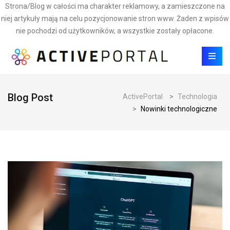
Strona/Blog w całości ma charakter reklamowy, a zamieszczone na
niej artykuły mają na celu pozycjonowanie stron www. Żaden z wpisów
nie pochodzi od użytkowników, a wszystkie zostały opłacone.
Blog Post
ActivePortal
>
Technologia
>
Nowinki technologiczne