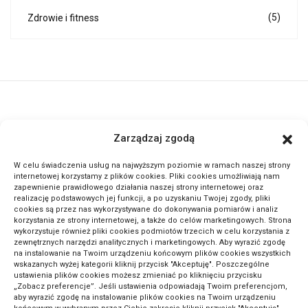
(5)
Zdrowie i fitness
ActivePortal.pl to miejsce, gdzie możesz znaleźć wiele ciekawych
Zarządzaj zgodą
informacji na przeróżne tematy. Dołącz do naszej społeczności,
czytaj komentuj.
W celu świadczenia usług na najwyższym poziomie w ramach naszej strony
internetowej korzystamy z plików cookies. Pliki cookies umożliwiają nam
zapewnienie prawidłowego działania naszej strony internetowej oraz
METODA ODWRÓCONEJ LEKCJI: SEKRET GENIALNYCH
realizację podstawowych jej funkcji, a po uzyskaniu Twojej zgody, pliki
cookies są przez nas wykorzystywane do dokonywania pomiarów i analiz
UCZNIÓW!
korzystania ze strony internetowej, a także do celów marketingowych. Strona
wykorzystuje również pliki cookies podmiotów trzecich w celu korzystania z
zewnętrznych narzędzi analitycznych i marketingowych. Aby wyrazić zgodę
na instalowanie na Twoim urządzeniu końcowym plików cookies wszystkich
wskazanych wyżej kategorii kliknij przycisk "Akceptuję". Poszczególne
ustawienia plików cookies możesz zmieniać po kliknięciu przycisku
„Zobacz preferencje”. Jeśli ustawienia odpowiadają Twoim preferencjom,
aby wyrazić zgodę na instalowanie plików cookies na Twoim urządzeniu