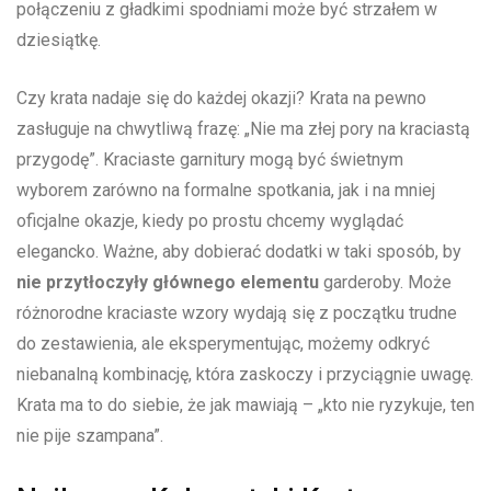
połączeniu z gładkimi spodniami​ może być strzałem w
dziesiątkę.
Czy krata nadaje się do każdej okazji? Krata na pewno
zasługuje na chwytliwą frazę: „Nie ma złej pory ⁢na kraciastą
przygodę”. Kraciaste garnitury mogą‍ być świetnym
wyborem zarówno na formalne spotkania, jak i na mniej
oficjalne okazje, kiedy po prostu chcemy wyglądać
elegancko. Ważne, aby dobierać⁢ dodatki w taki sposób, by
nie przytłoczyły ‍głównego elementu
garderoby. Może
różnorodne kraciaste wzory ‍wydają się⁢ z początku ⁢trudne
do zestawienia, ale eksperymentując, możemy odkryć​
niebanalną kombinację, która zaskoczy i przyciągnie uwagę.⁤
Krata ma to do siebie, że jak mawiają – „kto nie ryzykuje, ten
nie pije szampana”.