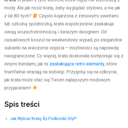
mody. ⁢Ale jak ⁣nosić kratę, żeby wyglądać stylowo, a nie‌ jak
z lat 80-tych?
Często kojarzona z zimowymi swetrami
lub ⁤szkolną spódniczką, krata współcześnie zaskakuje
swoją ​wszechstronnością ⁢i świeżym designem. Od
casualowych koszul na weekendowy wypad, po eleganckie⁢
sukienki na wieczorne wyjścia – możliwości są naprawdę
nieograniczone. Co więcej, krata doskonale komponuje się‌ z
innymi trendami, jak te‍
zaskakujące retro elementy
, które
triumfalnie wracają na wybiegi.⁣ Przygotuj się na⁢ odkrycie,
jak krata może stać się Twoim najlepszym modowym
przyjacielem!
Spis treści
Jak Wybrać Kratę,⁢ By Podkreślić Styl?