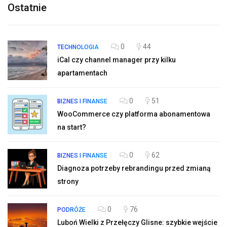
Ostatnie
0
44
TECHNOLOGIA
iCal czy channel manager przy kilku
apartamentach
0
51
BIZNES I FINANSE
WooCommerce czy platforma abonamentowa
na start?
0
62
BIZNES I FINANSE
Diagnoza potrzeby rebrandingu przed zmianą
strony
0
76
PODRÓŻE
Luboń Wielki z Przełęczy Glisne: szybkie wejście