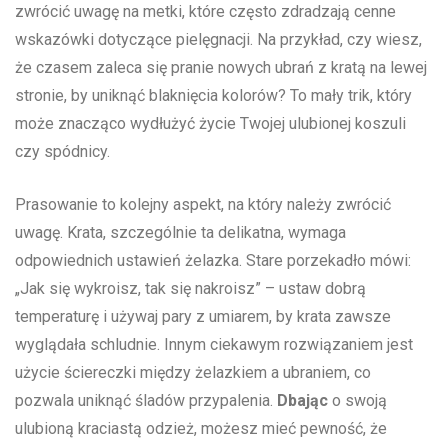
zwrócić uwagę na metki, które​ często zdradzają cenne
wskazówki dotyczące pielęgnacji. Na przykład, czy wiesz,
że czasem zaleca ​się pranie nowych ubrań z kratą na lewej
stronie,‍ by uniknąć blaknięcia kolorów? To mały trik, który
może‌ znacząco wydłużyć życie Twojej ulubionej koszuli⁣
czy ​spódnicy.
Prasowanie to kolejny aspekt, na który należy zwrócić
uwagę. Krata, szczególnie ta delikatna, wymaga
odpowiednich ustawień żelazka. Stare porzekadło mówi:
„Jak się wykroisz, tak się nakroisz” – ustaw dobrą
temperaturę i ‌używaj pary z⁣ umiarem, by krata zawsze
wyglądała schludnie. Innym ciekawym rozwiązaniem jest
użycie ściereczki między żelazkiem a ubraniem, co
pozwala uniknąć śladów przypalenia.
Dbając
o swoją
ulubioną kraciastą odzież, możesz mieć pewność, że