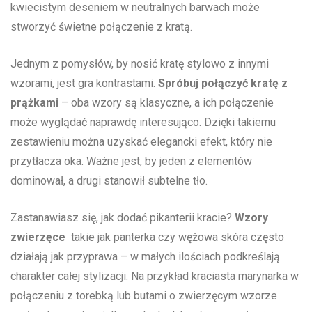
kwiecistym deseniem w neutralnych barwach ⁣może
stworzyć świetne połączenie z kratą.
Jednym z pomysłów, by nosić kratę stylowo z innymi
wzorami, jest gra kontrastami.⁢
Spróbuj‌ połączyć kratę z
prążkami
‍– oba wzory są klasyczne, a ich połączenie
może wyglądać naprawdę interesująco. Dzięki takiemu
zestawieniu⁤ można uzyskać elegancki efekt, który nie
przytłacza oka. ⁤Ważne jest, by jeden​ z elementów
dominował, a drugi stanowił subtelne tło.
Zastanawiasz się, jak dodać pikanterii kracie?
Wzory
zwierzęce
‌ takie jak​ panterka czy wężowa skóra często
działają jak przyprawa ⁢– w małych ilościach podkreślają
charakter⁢ całej stylizacji. Na przykład kraciasta marynarka w
połączeniu ​z torebką lub butami o zwierzęcym wzorze