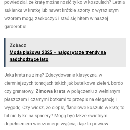
powiedział, że kratę można nosić ​tylko w koszulach?‍ Letnia
sukienka w kratkę lub⁤ nawet krótkie szorty z wyrazistym
wzorem mogą zaskoczyć i stać‍ się hitem‍ w naszej
garderobie.
Zobacz
Moda plażowa 2025 – najgorętsze trendy na
nadchodzące lato
Jaka krata na ‍zimę? Zdecydowanie klasyczna, w
ciemniejszych tonacjach takich jak butelkowa zieleń, bordo
czy granatowy.
Zimowa‌ krata
w ⁤połączeniu z wełnianym
płaszczem i czarnymi botkami to przepis na elegancję i
‌wygodę. Czy wiesz, że ciepłe, flanelowe koszule w kratę to
hit nie tylko na spacery? Mogą być także świetnym
dopełnieniem wieczornego wyjścia, daje to powiew