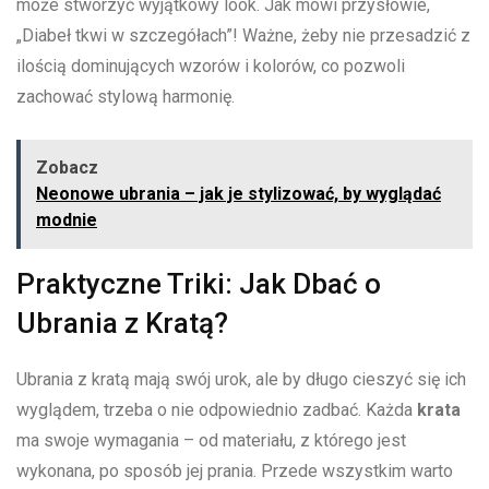
może stworzyć wyjątkowy look. Jak mówi przysłowie,‍
„Diabeł tkwi w szczegółach”! Ważne, żeby nie przesadzić z
ilością dominujących wzorów i kolorów, co​ pozwoli
zachować ‌stylową harmonię.
Zobacz
Neonowe ubrania – jak je stylizować, by wyglądać
modnie
Praktyczne Triki: ‍Jak⁢ Dbać o‍
Ubrania z Kratą?
Ubrania z kratą mają swój ​urok, ale by długo cieszyć się ⁣ich
wyglądem, trzeba o nie odpowiednio zadbać. Każda
krata
ma swoje wymagania –‍ od materiału, z ‌którego jest
wykonana, po sposób jej prania. Przede wszystkim warto