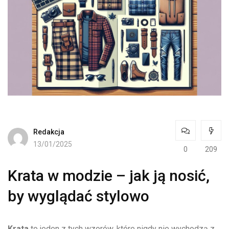
Redakcja
13/01/2025
0
209
Krata w modzie – jak ją nosić,
by wyglądać stylowo
Krata
to jeden z tych wzorów, które nigdy⁣ nie wychodzą z