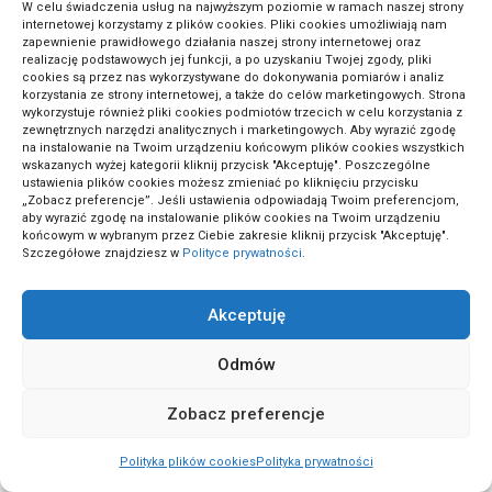
W celu świadczenia usług na najwyższym poziomie w ramach naszej strony
internetowej korzystamy z plików cookies. Pliki cookies umożliwiają nam
zapewnienie prawidłowego działania naszej strony internetowej oraz
realizację podstawowych jej funkcji, a po uzyskaniu Twojej zgody, pliki
(1)
Tynkowanie i murarstwo
cookies są przez nas wykorzystywane do dokonywania pomiarów i analiz
korzystania ze strony internetowej, a także do celów marketingowych. Strona
wykorzystuje również pliki cookies podmiotów trzecich w celu korzystania z
zewnętrznych narzędzi analitycznych i marketingowych. Aby wyrazić zgodę
(2)
Umowy i kontrakty
na instalowanie na Twoim urządzeniu końcowym plików cookies wszystkich
wskazanych wyżej kategorii kliknij przycisk "Akceptuję". Poszczególne
ustawienia plików cookies możesz zmieniać po kliknięciu przycisku
„Zobacz preferencje”. Jeśli ustawienia odpowiadają Twoim preferencjom,
(2)
Zabawy i gry edukacyjne
aby wyrazić zgodę na instalowanie plików cookies na Twoim urządzeniu
końcowym w wybranym przez Ciebie zakresie kliknij przycisk "Akceptuję".
Szczegółowe znajdziesz w
Polityce prywatności
.
(2)
Zdrowe odżywianie
Akceptuję
Odmów
(1)
Zdrowie dzieci
Zobacz preferencje
(5)
Zdrowie i fitness
Polityka plików cookies
Polityka prywatności