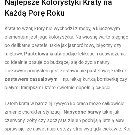
Najlepsze Kolorystyki Kraty na
Każdą Porę Roku
Krata to wzór, który‍ nie wychodzi‍ z mody, a kluczowym
elementem jest jego kolorystyka. Na wiosnę warto⁤ sięgnąć
po delikatne pastele, takie jak jasnoróżowy, błękitny czy
miętowy.
Pastelowa krata
dodaje lekkości i​ odświeżenia,
co idealnie pasuje do budzącej się⁢ do ‌życia natury.
Ciekawym pomysłem jest zestawienie ‌pastelowej kratki z
zestawem casualowym
– np. lekką kurtką bomberką​ czy
białymi ‌trampkami, które świetnie⁣ dopełnią całości.
Latem krata w bardziej żywych kolorach ⁢może całkowicie
zmienić charakter stylizacji.
Nasycone barwy
takie jak
czerwony, żółty czy soczysta zieleń podbijają letnią aurę i
sprawiają, że nawet najprostszy strój wygląda ciekawie. Kto