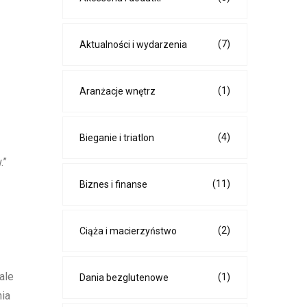
(7)
Aktualności i wydarzenia
(1)
Aranżacje wnętrz
(4)
Bieganie i triatlon
.”
(11)
Biznes i finanse
(2)
Ciąża i macierzyństwo
ale
(1)
Dania bezglutenowe
nia