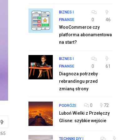
BIZNES I
0
46
FINANSE
WooCommerce czy
platforma abonamentowa
na start?
BIZNES I
0
61
FINANSE
Diagnoza potrzeby
rebrandingu przed
zmianą strony
0
72
PODRÓŻE
Luboń Wielki z Przełęczy
Glisne: szybkie wejście
265
TECHNIKI DIY I