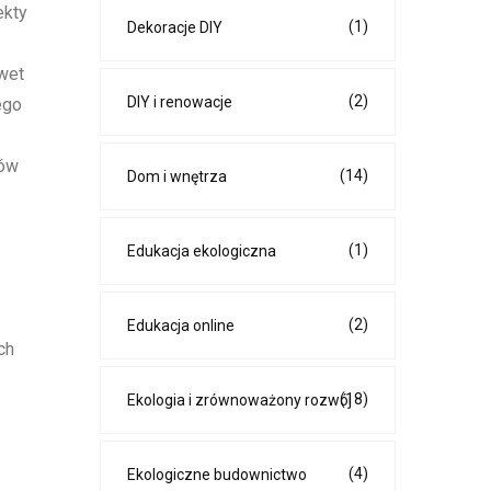
ekty
(1)
Dekoracje DIY
awet
(2)
DIY i renowacje
ego
dów
(14)
Dom i wnętrza
(1)
Edukacja ekologiczna
(2)
Edukacja online
ch
(18)
Ekologia i zrównoważony rozwój
(4)
Ekologiczne budownictwo