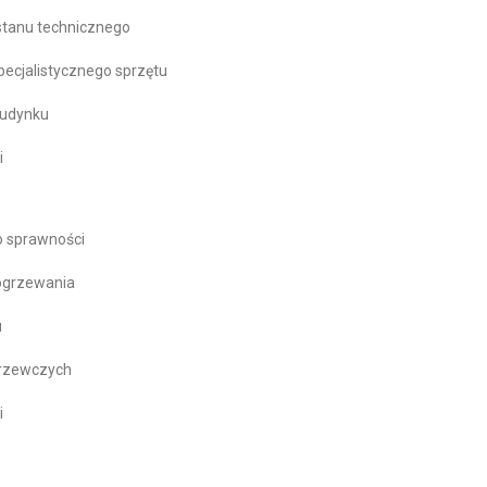
 stanu technicznego
pecjalistycznego sprzętu
budynku
i
o sprawności
 ogrzewania
u
grzewczych
i