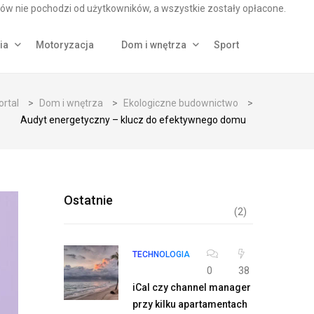
ów nie pochodzi od użytkowników, a wszystkie zostały opłacone.
ia
Motoryzacja
Dom i wnętrza
Sport
ortal
>
Dom i wnętrza
>
Ekologiczne budownictwo
>
Audyt energetyczny – klucz do efektywnego domu
Ostatnie
(2)
TECHNOLOGIA
0
38
iCal czy channel manager
przy kilku apartamentach