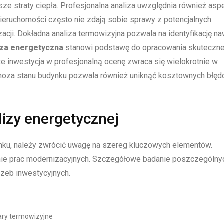
ze straty ciepła. Profesjonalna analiza uwzględnia również asp
ieruchomości często nie zdają sobie sprawy z potencjalnych
acji. Dokładna analiza termowizyjna pozwala na identyfikację n
za energetyczna
stanowi podstawę do opracowania skuteczn
że inwestycja w profesjonalną ocenę zwraca się wielokrotnie w
gnoza stanu budynku pozwala również uniknąć kosztownych błę
izy energetycznej
nku, należy zwrócić uwagę na szereg kluczowych elementów.
nie prac modernizacyjnych. Szczegółowe badanie poszczególny
zeb inwestycyjnych.
ary termowizyjne