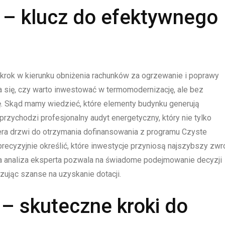
 – klucz do efektywnego
krok w kierunku obniżenia rachunków za ogrzewanie i poprawy
a się, czy warto inwestować w termomodernizację, ale bez
ę. Skąd mamy wiedzieć, które elementy budynku generują
rzychodzi profesjonalny audyt energetyczny, który nie tylko
era drzwi do otrzymania dofinansowania z programu Czyste
ecyzyjnie określić, które inwestycje przyniosą najszybszy zwro
 analiza eksperta pozwala na świadome podejmowanie decyzji
ując szanse na uzyskanie dotacji.
– skuteczne kroki do