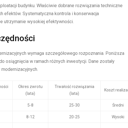
sploatacji budynku. Właściwie dobrane rozwiązania techniczne
h efektów. Systematyczna kontrola i konserwacja
 utrzymanie wysokiej efektywności.
czędności
dernizacyjnych wymaga szczegółowego rozpoznania. Poniższa
o osiągnięcia w ramach różnych inwestycji. Dane zostały
 modernizacyjnych.
ności
Okres zwrotu
Trwałość rozwiązania
Koszt realiza
(lata)
(lata)
5-8
25-30
Średni
8-12
20-25
Wysoki