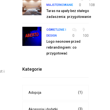
0
108
MAJSTERKOWANIE
Taras na upały bez stałego
zadaszenia: przygotowanie
OŚWIETLENIE I
0
100
DESIGN
Logo neonowe przed
rebrandingiem: co
przygotować
Kategorie
t i
(1)
Adopcja
(3)
Akcesoria i dodatki