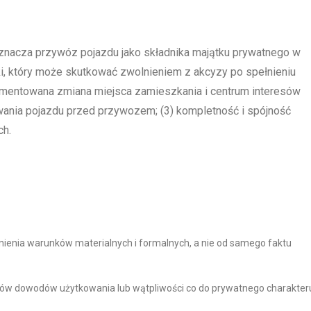
 oznacza przywóz pojazdu jako składnika majątku prywatnego w
, który może skutkować zwolnieniem z akcyzy po spełnieniu
mentowana zmiana miejsca zamieszkania i centrum interesów
wania pojazdu przed przywozem; (3) kompletność i spójność
ch.
łnienia warunków materialnych i formalnych, a nie od samego faktu
ków dowodów użytkowania lub wątpliwości co do prywatnego charakter