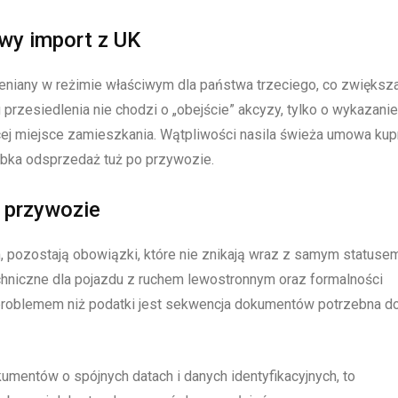
owy import z UK
oceniany w reżimie właściwym dla państwa trzeciego, co zwiększ
rzesiedlenia nie chodzi o „obejście” akcyzy, tylko o wykazanie
j miejsce zamieszkania. Wątpliwości nasila świeża umowa kup
zybka odsprzedaż tuż po przywozie.
 przywozie
 pozostają obowiązki, które nie znikają wraz z samym statuse
chniczne dla pojazdu z ruchem lewostronnym oraz formalności
m problemem niż podatki jest sekwencja dokumentów potrzebna d
kumentów o spójnych datach i danych identyfikacyjnych, to