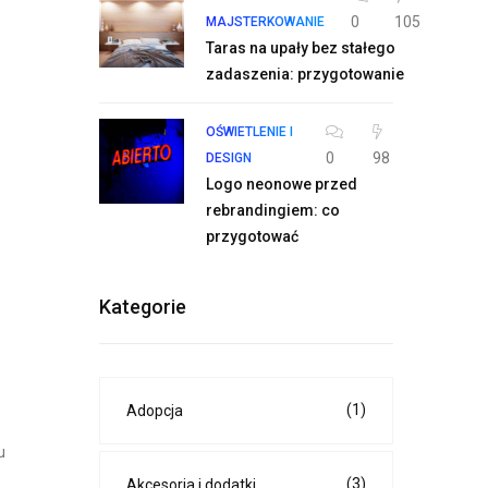
0
105
MAJSTERKOWANIE
Taras na upały bez stałego
zadaszenia: przygotowanie
OŚWIETLENIE I
0
98
DESIGN
Logo neonowe przed
rebrandingiem: co
przygotować
Kategorie
(1)
Adopcja
u
(3)
Akcesoria i dodatki