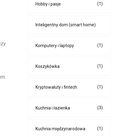
(1)
Hobby i pasje
Inteligentny dom (smart home)
czy
(1)
Komputery i laptopy
(1)
Koszykówka
em.
e
(1)
Kryptowaluty i fintech
(3)
Kuchnia i łazienka
(1)
Kuchnia międzynarodowa