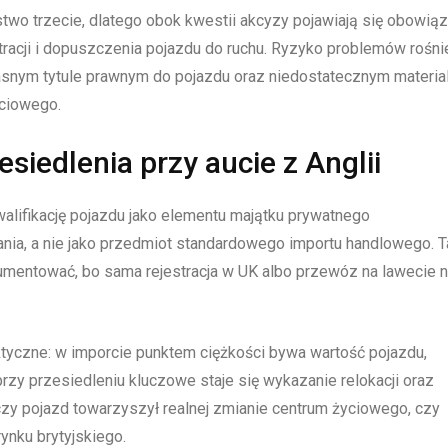
stwo trzecie, dlatego obok kwestii akcyzy pojawiają się obowiąz
racji i dopuszczenia pojazdu do ruchu. Ryzyko problemów rośni
ejasnym tytule prawnym do pojazdu oraz niedostatecznym materia
ciowego.
siedlenia przy aucie z Anglii
walifikację pojazdu jako elementu majątku prywatnego
ia, a nie jako przedmiot standardowego importu handlowego. T
okumentować, bo sama rejestracja w UK albo przewóz na lawecie n
tyczne: w imporcie punktem ciężkości bywa wartość pojazdu,
rzy przesiedleniu kluczowe staje się wykazanie relokacji oraz
 czy pojazd towarzyszył realnej zmianie centrum życiowego, czy
ynku brytyjskiego.