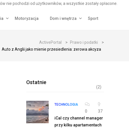
ów nie pochodzi od użytkowników, a wszystkie zostały opłacone.
ia
Motoryzacja
Dom i wnętrza
Sport
ActivePortal
>
Prawo i podatki
>
Auto z Anglii jako mienie przesiedlenia: zerowa akcyza
Ostatnie
(2)
TECHNOLOGIA
0
37
iCal czy channel manager
przy kilku apartamentach