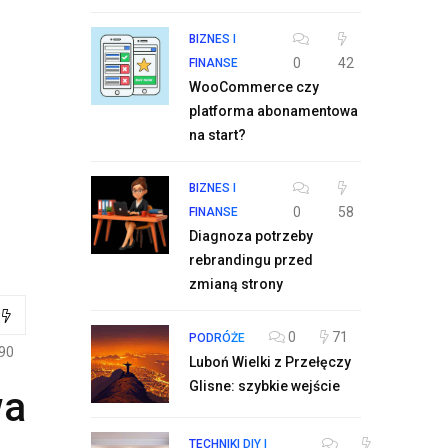
BIZNES I
0
42
FINANSE
WooCommerce czy
platforma abonamentowa
na start?
BIZNES I
0
58
FINANSE
Diagnoza potrzeby
rebrandingu przed
zmianą strony
0
71
PODRÓŻE
90
Luboń Wielki z Przełęczy
Glisne: szybkie wejście
wa
TECHNIKI DIY I