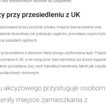
ry bez wielokrotnych wezwań do uzupełnień.
y przy przesiedleniu z UK
 analizowane przez pryzmat zmiany miejsca zamieszkania oraz
ateriał dowodowy nie pokazuje ciągłości, procedura często koń
 na zasadach ogólnych.
tą przesiedlenia a okresem faktycznego użytkowania auta. Pojazd
rzymania w UK, a nie wyłącznie ślad rejestracji tuż przed wyjazd
ter posiadania, bez cech transakcji handlowej, takich jak częst
gospodarstwem domowym.
ku akcyzowego przysługuje osobom
ieniły miejsce zamieszkania z