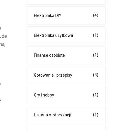
(4)
Elektronika DIY
a
(1)
Elektronika użytkowa
, że
na,
(1)
Finanse osobiste
(3)
Gotowanie i przepisy
m
(1)
Gry i hobby
o
(1)
Historia motoryzacji