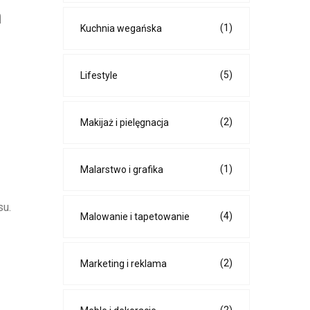
m
(1)
Kuchnia wegańska
(5)
Lifestyle
(2)
Makijaż i pielęgnacja
(1)
Malarstwo i grafika
su.
(4)
Malowanie i tapetowanie
(2)
Marketing i reklama