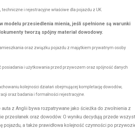
techniczne i rejestracyjne właściwe dla pojazdu z UK.
w modelu przesiedlenia mienia, jeśli spełnione są warunki
li dokumenty tworzą spójny materiał dowodowy.
 zamieszkania oraz związku pojazdu z majątkiem prywatnym osoby
ć posiadania i użytkowania przed przywozem oraz spójność danych
zachowaniu kolejności działań obejmującej kompletację dowodów,
cji oraz badania i formalności rejestracyjne.
auta z Anglii bywa rozpatrywane jako ścieżka do zwolnienia z
tawie przesłanek oraz dowodów. O wyniku decydują przede wszys
ię pojazdu, a także prawidłowa kolejność czynności po przywozi