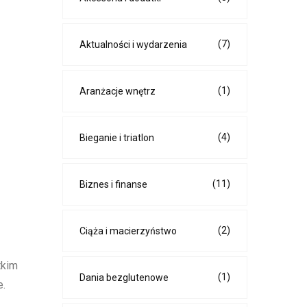
(7)
Aktualności i wydarzenia
(1)
Aranżacje wnętrz
(4)
Bieganie i triatlon
(11)
Biznes i finanse
(2)
Ciąża i macierzyństwo
tkim
(1)
Dania bezglutenowe
e.