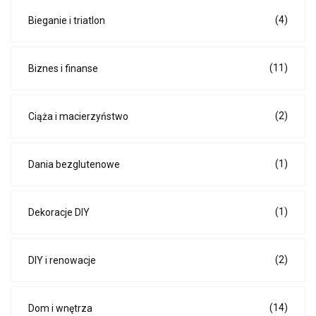
(4)
Bieganie i triatlon
(11)
Biznes i finanse
(2)
Ciąża i macierzyństwo
(1)
Dania bezglutenowe
(1)
Dekoracje DIY
(2)
DIY i renowacje
(14)
Dom i wnętrza