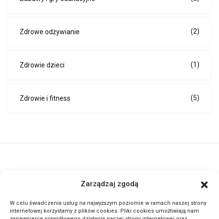
(2)
Zdrowe odżywianie
(1)
Zdrowie dzieci
(5)
Zdrowie i fitness
ActivePortal.pl to miejsce, gdzie możesz znaleźć wiele ciekawych
Zarządzaj zgodą
informacji na przeróżne tematy. Dołącz do naszej społeczności,
czytaj komentuj.
W celu świadczenia usług na najwyższym poziomie w ramach naszej strony
internetowej korzystamy z plików cookies. Pliki cookies umożliwiają nam
zapewnienie prawidłowego działania naszej strony internetowej oraz