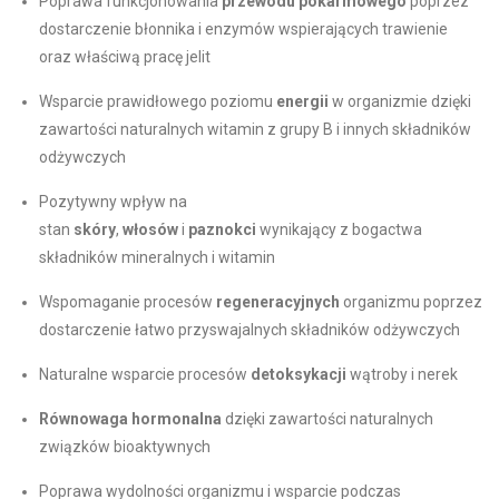
Poprawa funkcjonowania
przewodu pokarmowego
poprzez
dostarczenie błonnika i enzymów wspierających trawienie
oraz właściwą pracę jelit
Wsparcie prawidłowego poziomu
energii
w organizmie dzięki
zawartości naturalnych witamin z grupy B i innych składników
odżywczych
Pozytywny wpływ na
stan
skóry
,
włosów
i
paznokci
wynikający z bogactwa
składników mineralnych i witamin
Wspomaganie procesów
regeneracyjnych
organizmu poprzez
dostarczenie łatwo przyswajalnych składników odżywczych
Naturalne wsparcie procesów
detoksykacji
wątroby i nerek
Równowaga hormonalna
dzięki zawartości naturalnych
związków bioaktywnych
Poprawa wydolności organizmu i wsparcie podczas