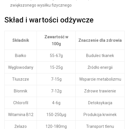
zwiększonego wysiłku fizycznego
Skład i wartości odżywcze
Zawartość w
Składnik
Znaczenie dla zdrowia
100g
Białko
55-67g
Budulec tkanek
Węglowodany
15-25g
Źródło energii
Tłuszcze
7-15g
Wsparcie metabolizmu
Błonnik
7-12g
Zdrowe trawienie
Chlorofil
4-6g
Detoksykacja
Witamina B12
150-250μg
Produkcja krwinek
Żelazo
120-180mg
Transport tlenu