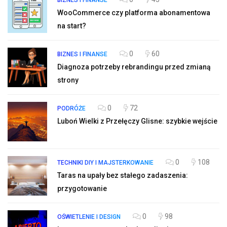
BIZNES I FINANSE
WooCommerce czy platforma abonamentowa
na start?
0
60
BIZNES I FINANSE
Diagnoza potrzeby rebrandingu przed zmianą
strony
0
72
PODRÓŻE
Luboń Wielki z Przełęczy Glisne: szybkie wejście
0
108
TECHNIKI DIY I MAJSTERKOWANIE
Taras na upały bez stałego zadaszenia:
przygotowanie
0
98
OŚWIETLENIE I DESIGN