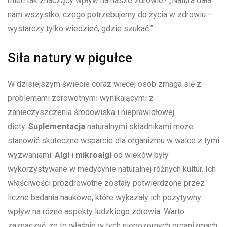
mieć tak znaczący wpływ na nasze zdrowie? „Natura dała
nam wszystko, czego potrzebujemy do życia w zdrowiu –
wystarczy tylko wiedzieć, gdzie szukać.”
Siła natury w pigułce
W dzisiejszym świecie coraz więcej osób zmaga się z
problemami zdrowotnymi wynikającymi z
zanieczyszczenia środowiska i nieprawidłowej
diety.
Suplementacja
naturalnymi składnikami może
stanowić skuteczne wsparcie dla organizmu w walce z tymi
wyzwaniami.
Algi
i
mikroalgi
od wieków były
wykorzystywane w medycynie naturalnej różnych kultur. Ich
właściwości prozdrowotne zostały potwierdzone przez
liczne badania naukowe, które wykazały ich pozytywny
wpływ na różne aspekty ludzkiego zdrowia. Warto
zaznaczyć, że to właśnie w tych niepozornych organizmach