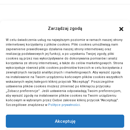
ActivePortal.pl to miejsce, gdzie możesz znaleźć wiele ciekawych
Zarządzaj zgodą
informacji na przeróżne tematy. Dołącz do naszej społeczności,
czytaj komentuj.
W celu świadczenia usług na najwyższym poziomie w ramach naszej strony
internetowej korzystamy z plików cookies. Pliki cookies umożliwiają nam
zapewnienie prawidłowego działania naszej strony internetowej oraz
METODA ODWRÓCONEJ LEKCJI: SEKRET GENIALNYCH
realizację podstawowych jej funkcji, a po uzyskaniu Twojej zgody, pliki
cookies są przez nas wykorzystywane do dokonywania pomiarów i analiz
UCZNIÓW!
korzystania ze strony internetowej, a także do celów marketingowych. Strona
wykorzystuje również pliki cookies podmiotów trzecich w celu korzystania z
zewnętrznych narzędzi analitycznych i marketingowych. Aby wyrazić zgodę
na instalowanie na Twoim urządzeniu końcowym plików cookies wszystkich
wskazanych wyżej kategorii kliknij przycisk "Akceptuję". Poszczególne
ustawienia plików cookies możesz zmieniać po kliknięciu przycisku
„Zobacz preferencje”. Jeśli ustawienia odpowiadają Twoim preferencjom,
aby wyrazić zgodę na instalowanie plików cookies na Twoim urządzeniu
końcowym w wybranym przez Ciebie zakresie kliknij przycisk "Akceptuję".
Szczegółowe znajdziesz w
Polityce prywatności
.
Akceptuję