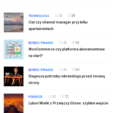
0
38
TECHNOLOGIA
iCal czy channel manager przy kilku
apartamentach
0
46
BIZNES I FINANSE
WooCommerce czy platforma abonamentowa
na start?
0
60
BIZNES I FINANSE
Diagnoza potrzeby rebrandingu przed zmianą
strony
0
72
PODRÓŻE
Luboń Wielki z Przełęczy Glisne: szybkie wejście