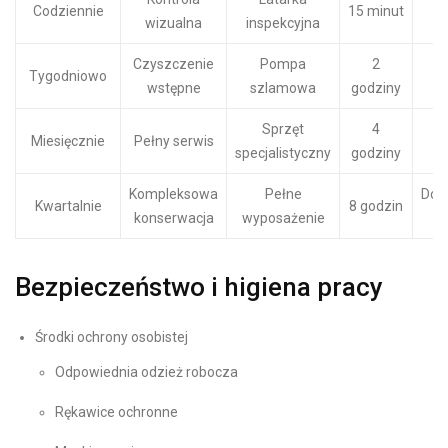
Codziennie
15 minut
wizualna
inspekcyjna
Czyszczenie
Pompa
2
Tygodniowo
wstępne
szlamowa
godziny
s
Sprzęt
4
P
Miesięcznie
Pełny serwis
specjalistyczny
godziny
te
Kompleksowa
Pełne
Dok
Kwartalnie
8 godzin
konserwacja
wyposażenie
Bezpieczeństwo i higiena pracy
Środki ochrony osobistej
Odpowiednia odzież robocza
Rękawice ochronne