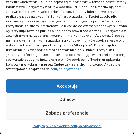
W celu świadczenia usług na najwyższym poziomie w ramach naszej strony
internetowej korzystamy z plików cookies. Pliki cookies umożliwiają nam
zapewnienie prawidłowego działania naszej strony internetowej oraz
METODA ODWRÓCONEJ LEKCJI: SEKRET GENIALNYCH
realizację podstawowych jej funkcji, a po uzyskaniu Twojej zgody, pliki
cookies są przez nas wykorzystywane do dokonywania pomiarów i analiz
UCZNIÓW!
korzystania ze strony internetowej, a także do celów marketingowych. Strona
wykorzystuje również pliki cookies podmiotów trzecich w celu korzystania z
zewnętrznych narzędzi analitycznych i marketingowych. Aby wyrazić zgodę
na instalowanie na Twoim urządzeniu końcowym plików cookies wszystkich
wskazanych wyżej kategorii kliknij przycisk "Akceptuję". Poszczególne
ustawienia plików cookies możesz zmieniać po kliknięciu przycisku
„Zobacz preferencje”. Jeśli ustawienia odpowiadają Twoim preferencjom,
aby wyrazić zgodę na instalowanie plików cookies na Twoim urządzeniu
końcowym w wybranym przez Ciebie zakresie kliknij przycisk "Akceptuję".
Szczegółowe znajdziesz w
Polityce prywatności
.
Akceptuję
ActivePortal.pl
Odmów
Zobacz preferencje
Polityka prywatności
Wszelkie prawa zastrzeżone
Polityka plików cookies
Polityka prywatności