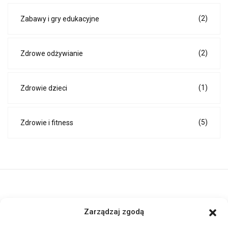
(2)
Zabawy i gry edukacyjne
(2)
Zdrowe odżywianie
(1)
Zdrowie dzieci
(5)
Zdrowie i fitness
ActivePortal.pl to miejsce, gdzie możesz znaleźć wiele ciekawych
Zarządzaj zgodą
informacji na przeróżne tematy. Dołącz do naszej społeczności,
czytaj komentuj.