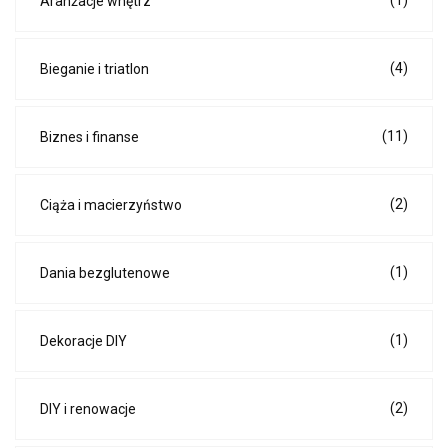
(1)
Aranżacje wnętrz
(4)
Bieganie i triatlon
(11)
Biznes i finanse
(2)
Ciąża i macierzyństwo
(1)
Dania bezglutenowe
(1)
Dekoracje DIY
(2)
DIY i renowacje