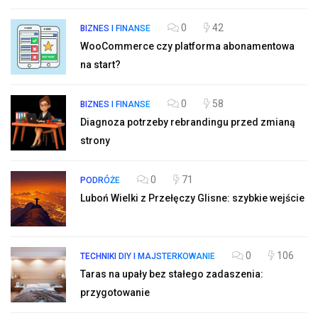
0
42
BIZNES I FINANSE
WooCommerce czy platforma abonamentowa
na start?
0
58
BIZNES I FINANSE
Diagnoza potrzeby rebrandingu przed zmianą
strony
0
71
PODRÓŻE
Luboń Wielki z Przełęczy Glisne: szybkie wejście
0
106
TECHNIKI DIY I MAJSTERKOWANIE
Taras na upały bez stałego zadaszenia:
przygotowanie