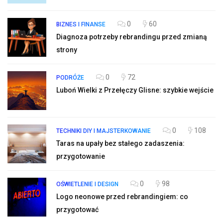
0
60
BIZNES I FINANSE
Diagnoza potrzeby rebrandingu przed zmianą
strony
0
72
PODRÓŻE
Luboń Wielki z Przełęczy Glisne: szybkie wejście
0
108
TECHNIKI DIY I MAJSTERKOWANIE
Taras na upały bez stałego zadaszenia:
przygotowanie
0
98
OŚWIETLENIE I DESIGN
Logo neonowe przed rebrandingiem: co
przygotować