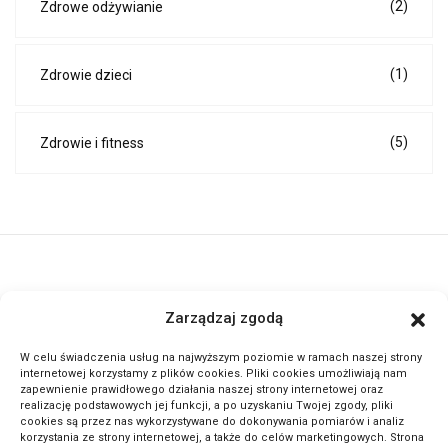
(2)
Zdrowe odżywianie
(1)
Zdrowie dzieci
(5)
Zdrowie i fitness
ActivePortal.pl to miejsce, gdzie możesz znaleźć wiele ciekawych
Zarządzaj zgodą
informacji na przeróżne tematy. Dołącz do naszej społeczności,
czytaj komentuj.
W celu świadczenia usług na najwyższym poziomie w ramach naszej strony
internetowej korzystamy z plików cookies. Pliki cookies umożliwiają nam
zapewnienie prawidłowego działania naszej strony internetowej oraz
METODA ODWRÓCONEJ LEKCJI: SEKRET GENIALNYCH
realizację podstawowych jej funkcji, a po uzyskaniu Twojej zgody, pliki
cookies są przez nas wykorzystywane do dokonywania pomiarów i analiz
UCZNIÓW!
korzystania ze strony internetowej, a także do celów marketingowych. Strona