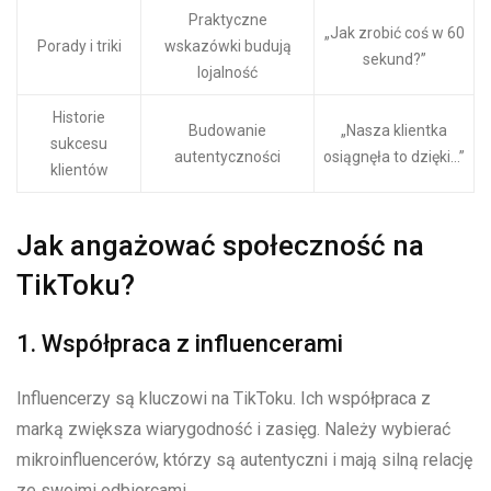
Praktyczne
„Jak zrobić coś w 60
Porady i triki
wskazówki budują
sekund?”
lojalność
Historie
Budowanie
„Nasza klientka
sukcesu
autentyczności
osiągnęła to dzięki…”
klientów
Jak angażować społeczność na
TikToku?
1. Współpraca z influencerami
Influencerzy są kluczowi na TikToku. Ich współpraca z
marką zwiększa wiarygodność i zasięg. Należy wybierać
mikroinfluencerów, którzy są autentyczni i mają silną relację
ze swoimi odbiorcami.