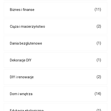
(11)
Biznes i finanse
(2)
Ciąża i macierzyństwo
(1)
Dania bezglutenowe
(1)
Dekoracje DIY
(2)
DIY i renowacje
(14)
Dom i wnętrza
(1)
Edukacja ekologiczna