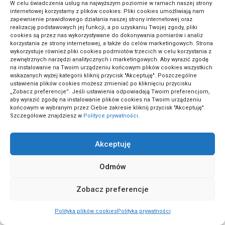
W celu świadczenia usług na najwyższym poziomie w ramach naszej strony
internetowej korzystamy z plików cookies. Pliki cookies umożliwiają nam
zapewnienie prawidłowego działania naszej strony internetowej oraz
(2)
Prawo karne
realizację podstawowych jej funkcji, a po uzyskaniu Twojej zgody, pliki
cookies są przez nas wykorzystywane do dokonywania pomiarów i analiz
korzystania ze strony internetowej, a także do celów marketingowych. Strona
wykorzystuje również pliki cookies podmiotów trzecich w celu korzystania z
zewnętrznych narzędzi analitycznych i marketingowych. Aby wyrazić zgodę
(2)
Prawo pracy
na instalowanie na Twoim urządzeniu końcowym plików cookies wszystkich
wskazanych wyżej kategorii kliknij przycisk "Akceptuję". Poszczególne
ustawienia plików cookies możesz zmieniać po kliknięciu przycisku
„Zobacz preferencje”. Jeśli ustawienia odpowiadają Twoim preferencjom,
(2)
Prawo rodzinne
aby wyrazić zgodę na instalowanie plików cookies na Twoim urządzeniu
końcowym w wybranym przez Ciebie zakresie kliknij przycisk "Akceptuję".
Szczegółowe znajdziesz w
Polityce prywatności
.
(3)
Projekty architektoniczne
Akceptuję
(5)
Projekty ogrodowe
Odmów
Zobacz preferencje
(5)
Projekty stolarskie
Polityka plików cookies
Polityka prywatności