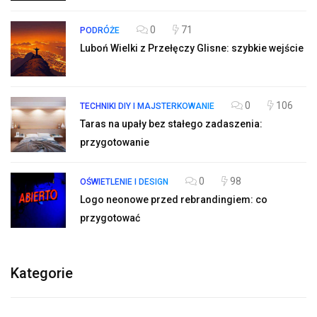
0
71
PODRÓŻE
Luboń Wielki z Przełęczy Glisne: szybkie wejście
0
106
TECHNIKI DIY I MAJSTERKOWANIE
Taras na upały bez stałego zadaszenia:
przygotowanie
0
98
OŚWIETLENIE I DESIGN
Logo neonowe przed rebrandingiem: co
przygotować
Kategorie