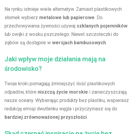
Na ‌rynku‌ istnieje‍ wiele ⁤alternatyw. Zamiast plastikowych⁤
słomek wybierz‍
metalowe lub papierowe
. Do⁤
przechowywania ⁣żywności⁤ używaj
szklanych pojemników
⁣
lub ⁣owijki z wosku ‍pszczelego. Nawet szczoteczki do
zębów są dostępne w
wersjach bambusowych
.
Jaki wpływ⁣ moje działania mają na
⁢środowisko?
Twoje​ kroki pomagają ​zmniejszyć ilość plastikowych
odpadów, które
niszczą życie morskie
i zanieczyszczają
nasze oceany. Wybierając produkty bez plastiku, ‌wspierasz
redukcję emisji ‌dwutlenku węgla i przyczyniasz się⁤ do ⁣
bardziej zrównoważonej przyszłości
.
Skąd‌ czerpać‌ inspirację na życie bez