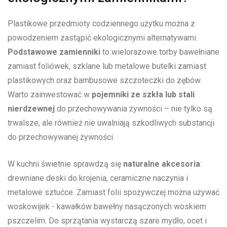
Plastikowe⁤ przedmioty codziennego‌ użytku można z
powodzeniem zastąpić ekologicznymi alternatywami.
Podstawowe zamienniki
to wielorazowe torby‌ bawełniane
⁤zamiast foliówek, ​szklane lub metalowe butelki ‍zamiast⁣
plastikowych oraz bambusowe ⁤szczoteczki​ do zębów.‍
Warto zainwestować w
pojemniki ze szkła lub stali
nierdzewnej
do ⁣przechowywania ⁢żywności‍ – nie tylko są
trwalsze, ale również nie uwalniają szkodliwych substancji
do ⁤przechowywanej żywności.
W kuchni ​świetnie sprawdzą się
naturalne akcesoria
:
drewniane deski⁤ do krojenia, ceramiczne naczynia i
⁢metalowe sztućce. Zamiast ​folii spożywczej⁢ można używać
‌woskowijek ⁢- ⁢kawałków ⁤bawełny nasączonych⁣ woskiem
⁣pszczelim. ‌Do​ sprzątania wystarczą⁣ szare mydło, ocet​ i