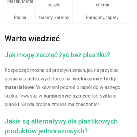
Plastik/Metal
‍puszki
chemii
Papier
Gazety, kartony
Paragony, tapety
Warto ⁤wiedzieć
Jak⁣ mogę zacząć żyć ⁤bez⁤ plastiku?
Rozpocząć można od prostych zmian, jak na przykład
‍zamiana​ plastikowych toreb na ⁢
wielorazowe torby‍
materiałowe
. ‍W kawiarni poproś⁤ o napój do własnego
‌kubka.⁤ Inwestuj w⁤
bambusowe sztućce
lub szklane
butelki. ‍Każda ⁤drobna​ zmiana ma ‍znaczenie!
Jakie są ⁢alternatywy dla plastikowych
‍produktów ⁤jednorazowych?