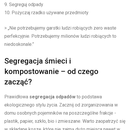
9. Segreguj odpady
10. Pożyczaj⁣ rzadko ⁣używane przedmioty
>​ „Nie potrzebujemy garstki ludzi robiących zero waste
perfekcyjnie.⁤ Potrzebujemy milionów ludzi robiących to
niedoskonale.”
Segregacja śmieci⁣ i
kompostowanie – od czego
zacząć?
Prawidłowa
segregacja odpadów
to podstawa
ekologicznego stylu ⁢życia. ⁢Zacznij⁣ od ⁤zorganizowania ​w
domu osobnych pojemników na poszczególne frakcje ⁣-
plastik, papier, szkło, bio i zmieszane. Warto zaopatrzyć​ się
w składane kosze, które‍ nie zajmą⁤ dużo miejsca nawet⁢ w