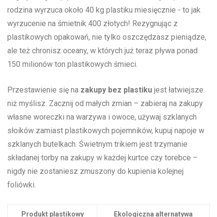
rodzina wyrzuca ‍około 40 kg plastiku ⁣miesięcznie ​- ​to jak
wyrzucenie na śmietnik⁤ 400 złotych! ‌Rezygnując⁤ z
plastikowych opakowań, nie tylko oszczędzasz⁤ pieniądze,
ale ⁢też‍ chronisz oceany, w ⁤których już teraz pływa⁤ ponad
⁢150⁣ milionów ton plastikowych‌ śmieci.
Przestawienie się na
zakupy bez ‍plastiku
jest łatwiejsze
niż myślisz. Zacznij​ od małych zmian⁢ – ‍zabieraj ‍na​ zakupy
własne woreczki na‍ warzywa i ⁢owoce, ⁣używaj szklanych
słoików zamiast ⁤plastikowych ​pojemników, kupuj ⁢napoje w
szklanych ⁣butelkach. Świetnym trikiem ​jest trzymanie⁣
składanej ‍torby na⁤ zakupy w każdej⁤ kurtce czy torebce –
‌nigdy ‍nie ‌zostaniesz zmuszony do‌ kupienia kolejnej
foliówki.
Produkt plastikowy
Ekologiczna alternatywa