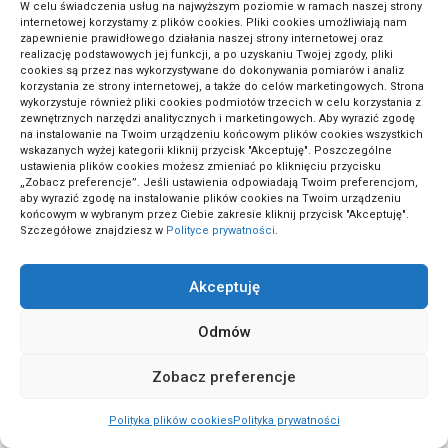
W celu świadczenia usług na najwyższym poziomie w ramach naszej strony
internetowej korzystamy z plików cookies. Pliki cookies umożliwiają nam
(2)
zapewnienie prawidłowego działania naszej strony internetowej oraz
Zabawy i gry edukacyjne
realizację podstawowych jej funkcji, a po uzyskaniu Twojej zgody, pliki
cookies są przez nas wykorzystywane do dokonywania pomiarów i analiz
korzystania ze strony internetowej, a także do celów marketingowych. Strona
wykorzystuje również pliki cookies podmiotów trzecich w celu korzystania z
(2)
Zdrowe odżywianie
zewnętrznych narzędzi analitycznych i marketingowych. Aby wyrazić zgodę
na instalowanie na Twoim urządzeniu końcowym plików cookies wszystkich
wskazanych wyżej kategorii kliknij przycisk "Akceptuję". Poszczególne
ustawienia plików cookies możesz zmieniać po kliknięciu przycisku
(1)
Zdrowie dzieci
„Zobacz preferencje”. Jeśli ustawienia odpowiadają Twoim preferencjom,
aby wyrazić zgodę na instalowanie plików cookies na Twoim urządzeniu
końcowym w wybranym przez Ciebie zakresie kliknij przycisk "Akceptuję".
Szczegółowe znajdziesz w
Polityce prywatności
.
(5)
Zdrowie i fitness
Akceptuję
Odmów
Zobacz preferencje
ActivePortal.pl to miejsce, gdzie możesz znaleźć wiele ciekawych
Polityka plików cookies
Polityka prywatności
informacji na przeróżne tematy. Dołącz do naszej społeczności,
czytaj komentuj.