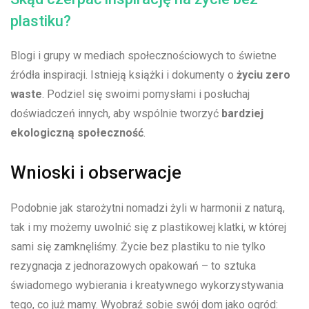
⁣plastiku?
Blogi i ​grupy w ⁣mediach społecznościowych to świetne
źródła inspiracji. Istnieją‌ książki​ i dokumenty⁣ o
życiu zero
waste
. ​Podziel się ⁣swoimi pomysłami i posłuchaj
⁢doświadczeń innych, ‍aby‌ wspólnie ⁣tworzyć
bardziej
ekologiczną społeczność
.
Wnioski​ i ​obserwacje
Podobnie jak starożytni nomadzi⁤ żyli​ w ​harmonii z naturą,
tak⁣ i my⁤ możemy uwolnić‌ się z plastikowej‍ klatki, w ‌której
⁢sami​ się zamknęliśmy.​ Życie ‌bez plastiku to nie tylko‍
rezygnacja z jednorazowych opakowań – to ‍sztuka
świadomego wybierania⁣ i kreatywnego wykorzystywania
tego, co już mamy. Wyobraź ‍sobie swój dom jako ogród: