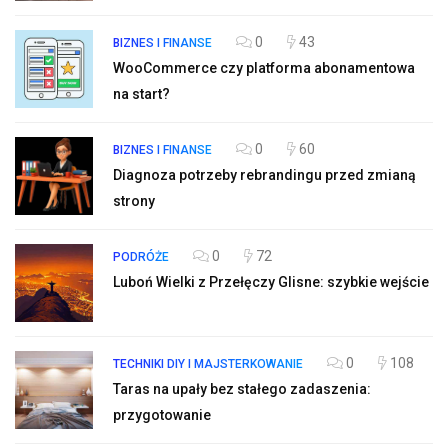
0
43
BIZNES I FINANSE
WooCommerce czy platforma abonamentowa
na start?
0
60
BIZNES I FINANSE
Diagnoza potrzeby rebrandingu przed zmianą
strony
0
72
PODRÓŻE
Luboń Wielki z Przełęczy Glisne: szybkie wejście
0
108
TECHNIKI DIY I MAJSTERKOWANIE
Taras na upały bez stałego zadaszenia:
przygotowanie