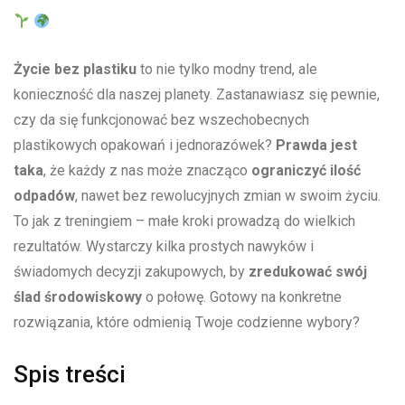
Życie ⁤bez ​plastiku
to nie ‍tylko modny‌ trend, ale
konieczność dla naszej⁢ planety. ‍Zastanawiasz się pewnie,
czy ​da się‌ funkcjonować bez⁣ wszechobecnych
plastikowych opakowań i jednorazówek?
Prawda​ jest
taka
, że każdy z nas⁢ może ​znacząco
ograniczyć ilość
odpadów
, nawet bez rewolucyjnych zmian⁣ w swoim życiu. ​
To jak z ⁢treningiem – małe kroki‌ prowadzą do wielkich
rezultatów.​ Wystarczy kilka prostych nawyków i
świadomych decyzji zakupowych, ⁤by
zredukować swój
ślad⁢ środowiskowy
o połowę. Gotowy⁤ na konkretne
rozwiązania, które odmienią Twoje codzienne wybory?
Spis treści