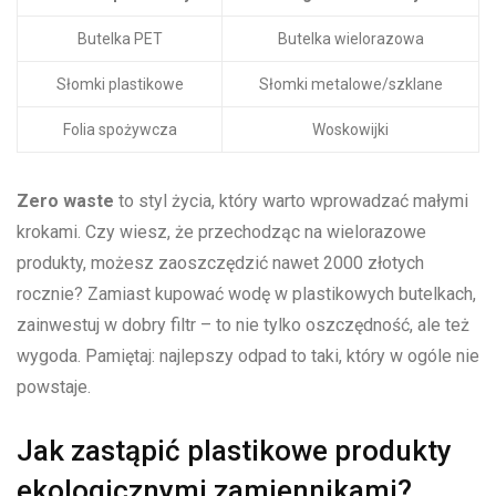
Butelka PET
Butelka wielorazowa
Słomki plastikowe
Słomki metalowe/szklane
Folia spożywcza
Woskowijki
Zero waste
to⁣ styl życia, który warto​ wprowadzać małymi
krokami. Czy ⁤wiesz, że⁢ przechodząc na wielorazowe
⁢produkty, możesz zaoszczędzić ‌nawet 2000 złotych
rocznie?​ Zamiast⁣ kupować wodę ⁢w plastikowych ‍butelkach,⁤
zainwestuj w‌ dobry filtr – to nie tylko‌ oszczędność, ale też
wygoda. Pamiętaj: najlepszy odpad to​ taki, który⁢ w⁤ ogóle nie
powstaje.
Jak zastąpić ‍plastikowe ⁢produkty
ekologicznymi⁤ zamiennikami?