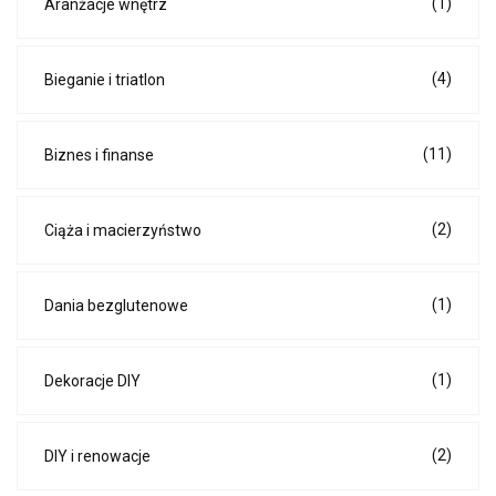
(1)
Aranżacje wnętrz
(4)
Bieganie i triatlon
(11)
Biznes i finanse
(2)
Ciąża i macierzyństwo
(1)
Dania bezglutenowe
(1)
Dekoracje DIY
(2)
DIY i renowacje