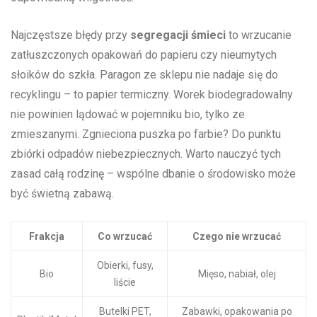
Najczęstsze błędy przy
segregacji śmieci
to wrzucanie⁢
zatłuszczonych opakowań‍ do papieru czy⁣ nieumytych
słoików ⁣do szkła.‍ Paragon ze sklepu ⁢nie nadaje się ⁣do
recyklingu – ​to papier ‍termiczny. Worek⁣ biodegradowalny‍
nie⁣ powinien ​lądować w pojemniku ⁤bio, tylko ze
zmieszanymi. Zgnieciona​ puszka po farbie? Do‌ punktu
zbiórki odpadów niebezpiecznych. ​Warto nauczyć tych
zasad całą‍ rodzinę – wspólne dbanie o ⁢środowisko może
być świetną zabawą.
Frakcja
Co wrzucać
Czego‍ nie‍ wrzucać
Obierki,‌ fusy,
Bio
Mięso, nabiał, olej
liście
Butelki PET,
Zabawki, opakowania po