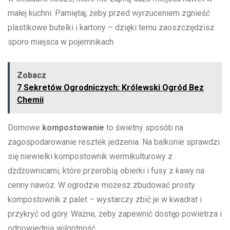
‌małej kuchni. Pamiętaj,‌ żeby‌ przed wyrzuceniem zgnieść
plastikowe butelki i kartony – dzięki temu zaoszczędzisz
⁤sporo miejsca ⁤w pojemnikach.
Zobacz
7 Sekretów Ogrodniczych: Królewski Ogród Bez
Chemii
Domowe​
kompostowanie
to‌ świetny sposób na⁤
zagospodarowanie resztek‌ jedzenia. Na balkonie sprawdzi
się niewielki kompostownik wermikulturowy ⁢z ​
dżdżownicami, które ⁢przerobią obierki i fusy z kawy na
⁤cenny⁣ nawóz. W ogrodzie możesz zbudować prosty
kompostownik z palet – ⁢wystarczy⁤ zbić⁤ je w kwadrat i
przykryć od góry. Ważne, żeby zapewnić⁣ dostęp ⁣powietrza i
odpowiednią ⁢wilgotność.