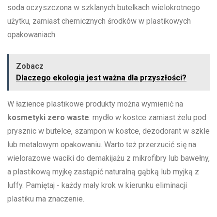
soda oczyszczona w szklanych butelkach⁣ wielokrotnego
użytku, ‌zamiast chemicznych środków w plastikowych
opakowaniach.
Zobacz
Dlaczego ekologia jest ważna dla przyszłości?
W łazience plastikowe⁢ produkty można wymienić na
kosmetyki zero ⁣waste
: mydło w⁣ kostce​ zamiast⁣ żelu pod
prysznic w ⁢butelce, szampon w kostce,‌ dezodorant w szkle‍
lub ‍metalowym opakowaniu.⁤ Warto⁤ też przerzucić⁣ się na
wielorazowe ⁤waciki do demakijażu⁤ z mikrofibry lub bawełny,
​a‍ plastikową myjkę ‌zastąpić naturalną gąbką lub myjką‌ z
luffy. ​Pamiętaj⁢ -⁢ każdy mały⁢ krok w kierunku⁢ eliminacji⁢
plastiku ma znaczenie.