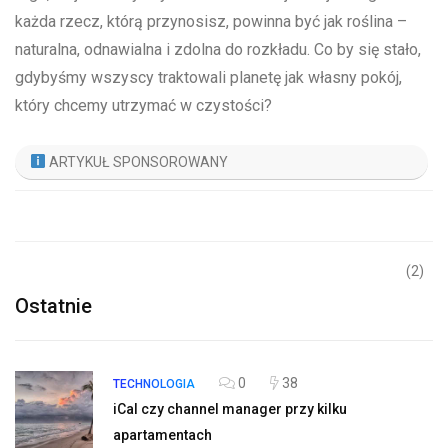
każda rzecz,‍ którą przynosisz, powinna ​być⁣ jak roślina​ –
naturalna,⁤ odnawialna ⁤i zdolna do rozkładu. Co by ⁣się stało,
gdybyśmy wszyscy​ traktowali planetę jak własny pokój,
który chcemy utrzymać w czystości?
ARTYKUŁ SPONSOROWANY
(2)
Ostatnie
0
38
TECHNOLOGIA
iCal czy channel manager przy kilku
apartamentach