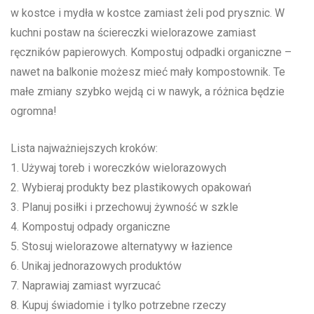
w kostce ⁢i mydła w⁢ kostce zamiast żeli ​pod ‍prysznic. W⁢
kuchni postaw​ na ściereczki wielorazowe zamiast
ręczników ⁤papierowych. Kompostuj odpadki organiczne –
nawet ‍na balkonie możesz mieć ‍mały kompostownik. Te
małe zmiany szybko wejdą ⁣ci w nawyk, a różnica ‌będzie
ogromna!
Lista najważniejszych⁤ kroków:
1.​ Używaj ⁣toreb ‍i woreczków ⁢wielorazowych
2. Wybieraj produkty bez‌ plastikowych opakowań
3. Planuj posiłki ⁣i przechowuj żywność w szkle
4. Kompostuj odpady organiczne
5. Stosuj wielorazowe alternatywy w łazience
6. Unikaj jednorazowych​ produktów
7. Naprawiaj zamiast⁢ wyrzucać
8. ⁤Kupuj​ świadomie⁤ i tylko ‌potrzebne ⁤rzeczy