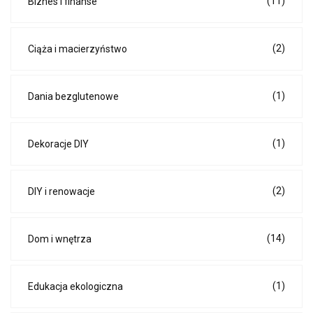
(11)
Biznes i finanse
(2)
Ciąża i macierzyństwo
(1)
Dania bezglutenowe
(1)
Dekoracje DIY
(2)
DIY i renowacje
(14)
Dom i wnętrza
(1)
Edukacja ekologiczna