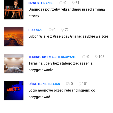
0
61
BIZNES I FINANSE
Diagnoza potrzeby rebrandingu przed zmianą
strony
0
72
PODRÓŻE
Luboń Wielki z Przełęczy Glisne: szybkie wejście
0
108
TECHNIKI DIY I MAJSTERKOWANIE
Taras na upały bez stałego zadaszenia:
przygotowanie
0
101
OŚWIETLENIE I DESIGN
Logo neonowe przed rebrandingiem: co
przygotować