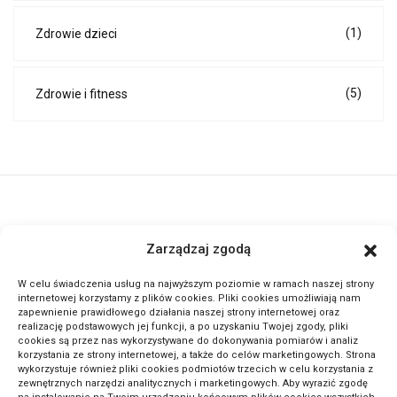
(1)
Zdrowie dzieci
(5)
Zdrowie i fitness
ActivePortal.pl to miejsce, gdzie możesz znaleźć wiele ciekawych
Zarządzaj zgodą
informacji na przeróżne tematy. Dołącz do naszej społeczności,
czytaj komentuj.
W celu świadczenia usług na najwyższym poziomie w ramach naszej strony
internetowej korzystamy z plików cookies. Pliki cookies umożliwiają nam
zapewnienie prawidłowego działania naszej strony internetowej oraz
METODA ODWRÓCONEJ LEKCJI: SEKRET GENIALNYCH
realizację podstawowych jej funkcji, a po uzyskaniu Twojej zgody, pliki
cookies są przez nas wykorzystywane do dokonywania pomiarów i analiz
UCZNIÓW!
korzystania ze strony internetowej, a także do celów marketingowych. Strona
wykorzystuje również pliki cookies podmiotów trzecich w celu korzystania z
zewnętrznych narzędzi analitycznych i marketingowych. Aby wyrazić zgodę