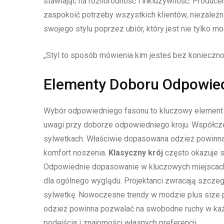
stawiając na różnorodność i inkluzywność. Producen
zaspokoić potrzeby wszystkich klientów, niezależn
swojego stylu poprzez ubiór, który jest nie tylko 
„Styl to sposób mówienia kim jesteś bez konieczno
Elementy Doboru Odpowie
Wybór odpowiedniego fasonu to kluczowy element
uwagi przy doborze odpowiedniego kroju. Współcze
sylwetkach. Właściwie dopasowana odzież powinna
komfort noszenia.
Klasyczny krój
często okazuje s
Odpowiednie dopasowanie w kluczowych miejscach, 
dla ogólnego wyglądu. Projektanci zwracają szcze
sylwetkę. Nowoczesne trendy w modzie plus size p
odzież powinna pozwalać na swobodne ruchy w każ
podejścia i znajomości własnych preferencji.