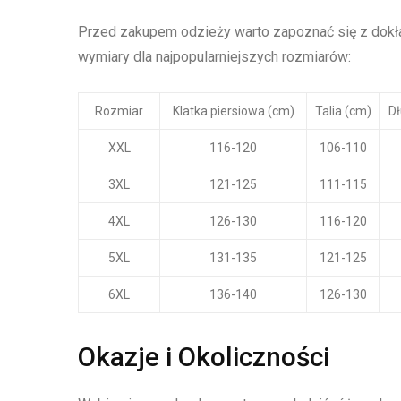
Przed zakupem odzieży warto zapoznać się z dokł
wymiary dla najpopularniejszych rozmiarów:
Rozmiar
Klatka piersiowa (cm)
Talia (cm)
Dł
XXL
116-120
106-110
3XL
121-125
111-115
4XL
126-130
116-120
5XL
131-135
121-125
6XL
136-140
126-130
Okazje i Okoliczności