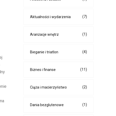
(7)
Aktualności i wydarzenia
(1)
Aranżacje wnętrz
(4)
Bieganie i triatlon
ej
h
(11)
Biznes i finanse
lny
enie
(2)
Ciąża i macierzyństwo
ana
(1)
Dania bezglutenowe