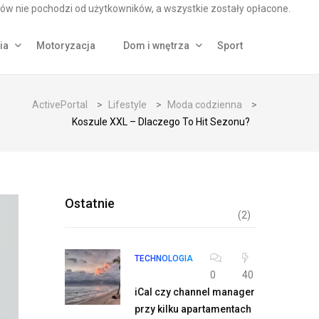
ów nie pochodzi od użytkowników, a wszystkie zostały opłacone.
ia
Motoryzacja
Dom i wnętrza
Sport
ActivePortal
>
Lifestyle
>
Moda codzienna
>
Koszule XXL – Dlaczego To Hit Sezonu?
Ostatnie
(2)
TECHNOLOGIA
0
40
iCal czy channel manager
przy kilku apartamentach