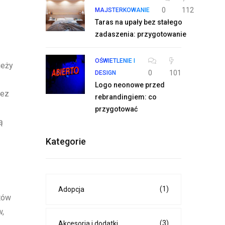
0
112
MAJSTERKOWANIE
Taras na upały bez stałego
zadaszenia: przygotowanie
OŚWIETLENIE I
ieży
0
101
DESIGN
Logo neonowe przed
zez
rebrandingiem: co
przygotować
ą
Kategorie
(1)
Adopcja
tów
w,
(3)
Akcesoria i dodatki