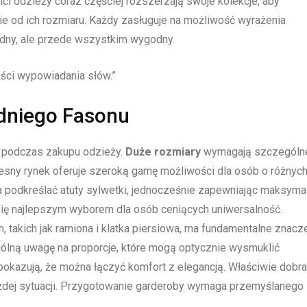
ci odzieży coraz częściej rozszerzają swoje kolekcje, aby
ie od ich rozmiaru. Każdy zasługuje na możliwość wyrażenia
modny, ale przede wszystkim wygodny.
ści wypowiadania słów.”
dniego Fasonu
 podczas zakupu odzieży.
Duże rozmiary
wymagają szczególn
sny rynek oferuje szeroką gamę możliwości dla osób o różnyc
 podkreślać atuty sylwetki, jednocześnie zapewniając maksyma
ię najlepszym wyborem dla osób ceniących uniwersalność.
takich jak ramiona i klatka piersiowa, ma fundamentalne znacz
gólną uwagę na proporcje, które mogą optycznie wysmuklić
okazują, że można łączyć komfort z elegancją. Właściwie dobr
dej sytuacji. Przygotowanie garderoby wymaga przemyślanego