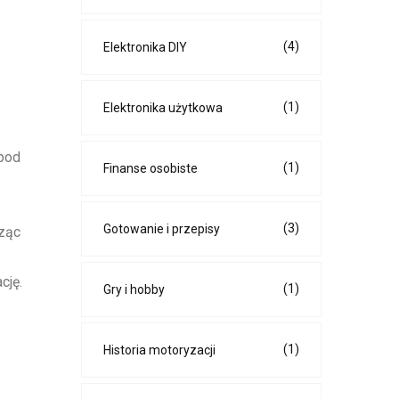
(4)
Elektronika DIY
(1)
Elektronika użytkowa
 pod
(1)
Finanse osobiste
(3)
Gotowanie i przepisy
rząc
cję.
(1)
Gry i hobby
(1)
Historia motoryzacji