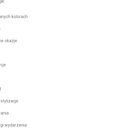
je:
anych kolorach
e
lne okazje
cje
d
stylizacje
zania
ngi wydarzenia