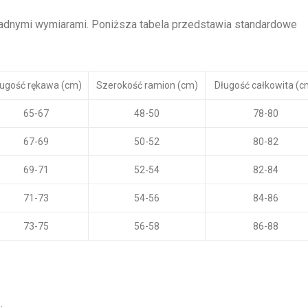
adnymi wymiarami. Poniższa tabela przedstawia standardowe
ugość rękawa (cm)
Szerokość ramion (cm)
Długość całkowita (c
65-67
48-50
78-80
67-69
50-52
80-82
69-71
52-54
82-84
71-73
54-56
84-86
73-75
56-58
86-88