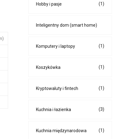
(1)
Hobby i pasje
Inteligentny dom (smart home)
m)
(1)
Komputery i laptopy
(1)
Koszykówka
(1)
Kryptowaluty i fintech
(3)
Kuchnia i łazienka
(1)
Kuchnia międzynarodowa