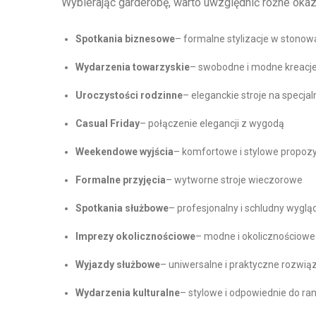
Wybierając garderobę, warto uwzględnić różne okaz
Spotkania biznesowe
– formalne stylizacje w stonow
Wydarzenia towarzyskie
– swobodne i modne kreacj
Uroczystości rodzinne
– eleganckie stroje na specja
Casual Friday
– połączenie elegancji z wygodą
Weekendowe wyjścia
– komfortowe i stylowe propozy
Formalne przyjęcia
– wytworne stroje wieczorowe
Spotkania służbowe
– profesjonalny i schludny wyglą
Imprezy okolicznościowe
– modne i okolicznościowe 
Wyjazdy służbowe
– uniwersalne i praktyczne rozwią
Wydarzenia kulturalne
– stylowe i odpowiednie do ra