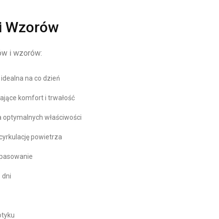
i Wzorów
ów i wzorów:
, idealna na co dzień
ające komfort i trwałość
la optymalnych właściwości
yrkulację powietrza
opasowanie
 dni
otyku