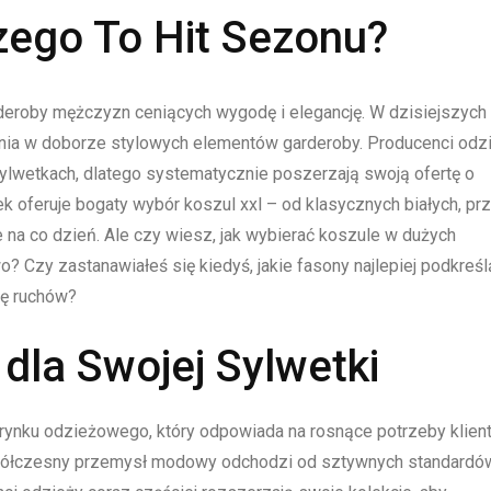
zego To Hit Sezonu?
deroby mężczyzn ceniących wygodę i elegancję. W dzisiejszych
enia w doborze stylowych elementów garderoby. Producenci odz
ylwetkach, dlatego systematycznie poszerzają swoją ofertę o
 oferuje bogaty wybór koszul xxl – od klasycznych białych, pr
na co dzień. Ale czy wiesz, jak wybierać koszule w dużych
? Czy zastanawiałeś się kiedyś, jakie fasony najlepiej podkreśl
dę ruchów?
 dla Swojej Sylwetki
rynku odzieżowego, który odpowiada na rosnące potrzeby klien
półczesny przemysł modowy odchodzi od sztywnych standardó