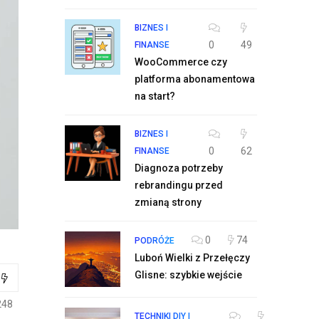
BIZNES I
0
49
FINANSE
WooCommerce czy
platforma abonamentowa
na start?
BIZNES I
0
62
FINANSE
Diagnoza potrzeby
rebrandingu przed
zmianą strony
0
74
PODRÓŻE
Luboń Wielki z Przełęczy
Glisne: szybkie wejście
248
TECHNIKI DIY I