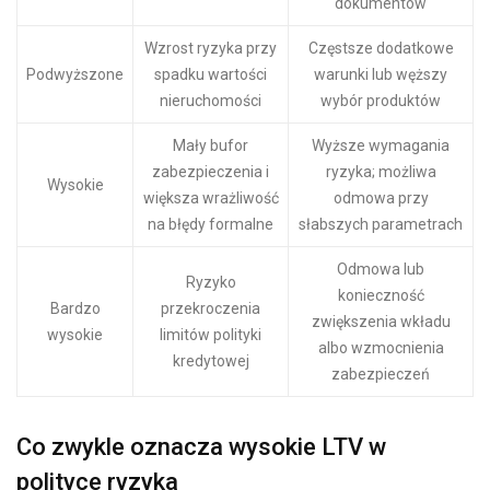
dokumentów
Wzrost ryzyka przy
Częstsze dodatkowe
Podwyższone
spadku wartości
warunki lub węższy
nieruchomości
wybór produktów
Mały bufor
Wyższe wymagania
zabezpieczenia i
ryzyka; możliwa
Wysokie
większa wrażliwość
odmowa przy
na błędy formalne
słabszych parametrach
Odmowa lub
Ryzyko
konieczność
Bardzo
przekroczenia
zwiększenia wkładu
wysokie
limitów polityki
albo wzmocnienia
kredytowej
zabezpieczeń
Co zwykle oznacza wysokie LTV w
polityce ryzyka