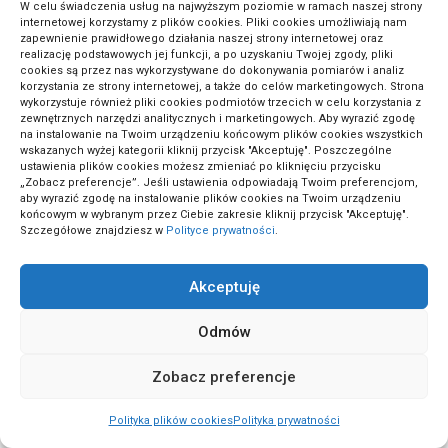
Logo neonowe przed rebrandingiem: co
W celu świadczenia usług na najwyższym poziomie w ramach naszej strony
internetowej korzystamy z plików cookies. Pliki cookies umożliwiają nam
przygotować
zapewnienie prawidłowego działania naszej strony internetowej oraz
realizację podstawowych jej funkcji, a po uzyskaniu Twojej zgody, pliki
cookies są przez nas wykorzystywane do dokonywania pomiarów i analiz
korzystania ze strony internetowej, a także do celów marketingowych. Strona
wykorzystuje również pliki cookies podmiotów trzecich w celu korzystania z
Kategorie
zewnętrznych narzędzi analitycznych i marketingowych. Aby wyrazić zgodę
na instalowanie na Twoim urządzeniu końcowym plików cookies wszystkich
wskazanych wyżej kategorii kliknij przycisk "Akceptuję". Poszczególne
ustawienia plików cookies możesz zmieniać po kliknięciu przycisku
„Zobacz preferencje”. Jeśli ustawienia odpowiadają Twoim preferencjom,
aby wyrazić zgodę na instalowanie plików cookies na Twoim urządzeniu
(1)
Adopcja
końcowym w wybranym przez Ciebie zakresie kliknij przycisk "Akceptuję".
Szczegółowe znajdziesz w
Polityce prywatności
.
(3)
Akcesoria i dodatki
Akceptuję
Odmów
(7)
Aktualności i wydarzenia
Zobacz preferencje
(1)
Aranżacje wnętrz
Polityka plików cookies
Polityka prywatności