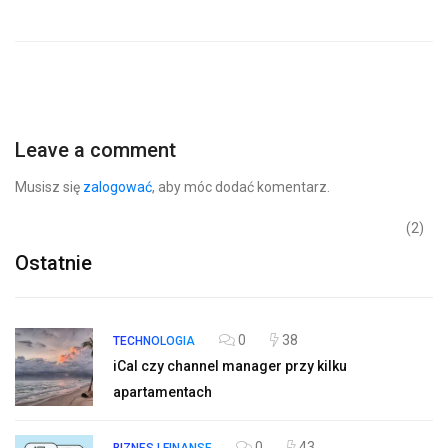
Leave a comment
Musisz się
zalogować
, aby móc dodać komentarz.
(2)
Ostatnie
0
38
TECHNOLOGIA
iCal czy channel manager przy kilku
apartamentach
0
43
BIZNES I FINANSE