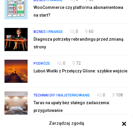
WooCommerce czy platforma abonamentowa
na start?
0
60
BIZNES I FINANSE
Diagnoza potrzeby rebrandingu przed zmianą
strony
0
72
PODRÓŻE
Luboń Wielki z Przełęczy Glisne: szybkie wejście
0
108
TECHNIKI DIY I MAJSTERKOWANIE
Taras na upały bez stałego zadaszenia:
przygotowanie
Zarządzaj zgodą
0
98
OŚWIETLENIE I DESIGN