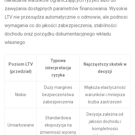
nakładania warunków ograniczających ryzyko albo do
zawężania dostępnych parametrów finansowania. Wysokie
LTV nie przesądza automatycznie o odmowie, ale podnosi
wymagania co do jakości zabezpieczenia, stabilności
dochodu oraz porządku dokumentacyjnego wkładu
własnego.
Typowa
Poziom LTV
Najczęstszy skutek w
interpretacja
(przedział)
decyzji
ryzyka
Duży margines
Większa elastyczność
Niskie
bezpieczeństwa
warunków i mniejsza
zabezpieczenia
liczba zastrzeżeń
Decyzja zależna od
Standardowa
jakości dochodu i
Umiarkowane
ekspozycja na
kompletności
zmienność wyceny