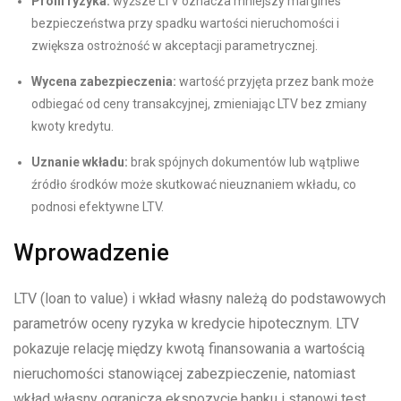
Profil ryzyka:
wyższe LTV oznacza mniejszy margines
bezpieczeństwa przy spadku wartości nieruchomości i
zwiększa ostrożność w akceptacji parametrycznej.
Wycena zabezpieczenia:
wartość przyjęta przez bank może
odbiegać od ceny transakcyjnej, zmieniając LTV bez zmiany
kwoty kredytu.
Uznanie wkładu:
brak spójnych dokumentów lub wątpliwe
źródło środków może skutkować nieuznaniem wkładu, co
podnosi efektywne LTV.
Wprowadzenie
LTV (loan to value) i wkład własny należą do podstawowych
parametrów oceny ryzyka w kredycie hipotecznym. LTV
pokazuje relację między kwotą finansowania a wartością
nieruchomości stanowiącej zabezpieczenie, natomiast
wkład własny ogranicza ekspozycję banku i stanowi test