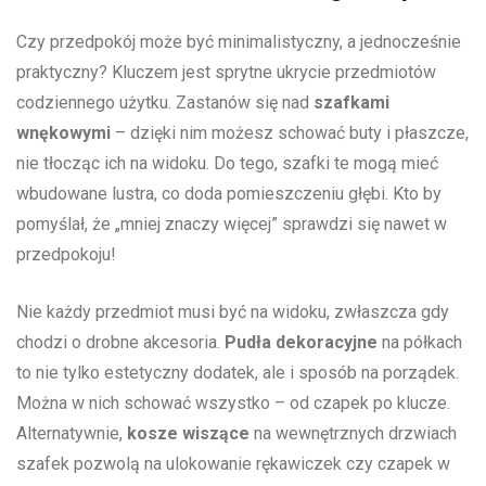
Czy przedpokój może być minimalistyczny, a ⁤jednocześnie
praktyczny? Kluczem⁣ jest ⁣sprytne ukrycie przedmiotów
codziennego ​użytku. Zastanów się nad
szafkami
wnękowymi
– dzięki ​nim możesz ‌schować buty‌ i płaszcze,
nie tłocząc‍ ich na ​widoku.​ Do⁤ tego, szafki te mogą mieć
wbudowane lustra, co doda pomieszczeniu głębi.‌ Kto‍ by
pomyślał, że „mniej znaczy więcej” sprawdzi ‌się ​nawet w
przedpokoju!
Nie​ każdy ​przedmiot musi być na widoku, zwłaszcza ⁣gdy
chodzi o drobne akcesoria.
Pudła⁣ dekoracyjne
⁤na​ półkach
to nie tylko⁣ estetyczny dodatek,‍ ale i sposób na porządek.
⁣Można‌ w nich ⁤schować⁢ wszystko – od czapek⁢ po klucze.
Alternatywnie,
kosze wiszące
na wewnętrznych drzwiach
szafek pozwolą na ulokowanie⁢ rękawiczek czy czapek ⁢w