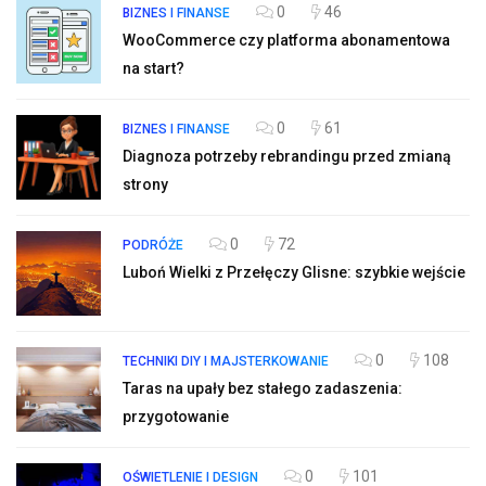
0
46
BIZNES I FINANSE
WooCommerce czy platforma abonamentowa
na start?
0
61
BIZNES I FINANSE
Diagnoza potrzeby rebrandingu przed zmianą
strony
0
72
PODRÓŻE
Luboń Wielki z Przełęczy Glisne: szybkie wejście
0
108
TECHNIKI DIY I MAJSTERKOWANIE
Taras na upały bez stałego zadaszenia:
przygotowanie
0
101
OŚWIETLENIE I DESIGN