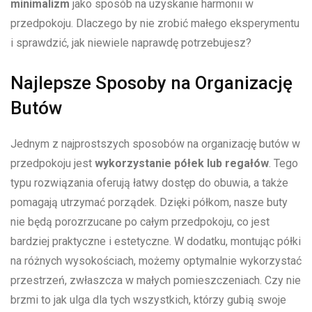
minimalizm
jako sposób ‌na uzyskanie harmonii w⁢
przedpokoju.⁤ Dlaczego by nie zrobić małego eksperymentu
i sprawdzić, jak niewiele naprawdę ‍potrzebujesz?
Najlepsze ⁢Sposoby⁤ na ⁣Organizację
Butów
Jednym z najprostszych sposobów na organizację butów ⁣w
przedpokoju jest
wykorzystanie ‍półek lub ‌regałów
. Tego
typu ‌rozwiązania oferują łatwy dostęp do obuwia, a także
pomagają utrzymać porządek. Dzięki półkom, nasze ⁢buty
nie będą ⁢porozrzucane po całym⁣ przedpokoju, co jest
bardziej ‍praktyczne i⁢ estetyczne. ⁤W dodatku, montując półki
na różnych wysokościach, ⁢możemy optymalnie wykorzystać
przestrzeń, ‍zwłaszcza ⁤w małych pomieszczeniach. Czy‌ nie
​brzmi⁢ to jak ulga ‌dla‍ tych wszystkich, ⁤którzy⁤ gubią swoje