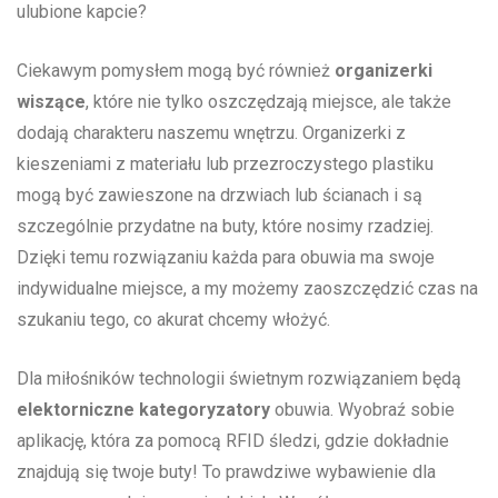
‍ulubione kapcie?
Ciekawym pomysłem mogą ​być również
organizerki
⁣wiszące
, które nie ‌tylko oszczędzają ⁢miejsce, ale także
dodają ‌charakteru naszemu ​wnętrzu. Organizerki z
kieszeniami z materiału‌ lub​ przezroczystego plastiku
mogą ⁣być zawieszone na drzwiach ⁤lub ścianach i są‍
szczególnie przydatne⁣ na buty,‌ które nosimy rzadziej.
Dzięki temu rozwiązaniu każda para obuwia ma⁢ swoje
⁣indywidualne miejsce, a my możemy‌ zaoszczędzić⁣ czas na
​szukaniu tego, co akurat chcemy włożyć.
Dla miłośników technologii‍ świetnym rozwiązaniem będą
elektorniczne kategoryzatory
obuwia.⁢ Wyobraź ‍sobie
aplikację, która‌ za pomocą RFID‍ śledzi, gdzie dokładnie
‌znajdują się twoje buty! To prawdziwe⁣ wybawienie dla