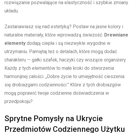
rozwiązanie ⁤pozwalające na elastyczność i szybkie zmiany
układu.
Zastanawiasz się nad estetyką?​ Postaw‌ na jasne kolory‍ i​
naturalne materiały, które wprowadzą świeżość.
Drewniane
elementy
dodają ciepła i ⁣są niezwykle wygodne w
utrzymaniu. Pamiętaj też o detalach, które mogą dodać
charakteru — gałki szafek, haczyki ⁤czy wiszące ⁣organizery.
Każdy⁢ z tych ⁤elementów ⁢to małe ‍kroki do stworzenia
harmonijnej całości. „Dobre⁢ życie to ‍umiejętność cieszenia
się drobiazgami codzienności.” Które ​z ⁣tych drobiazgów‌
mogą poprawić twoje⁣ codzienne doświadczenia ⁣w
przedpokoju?
Sprytne Pomysły na Ukrycie
Przedmiotów ​Codziennego ​Użytku