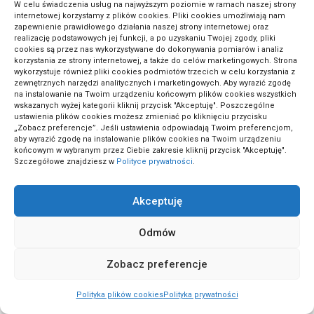
W celu świadczenia usług na najwyższym poziomie w ramach naszej strony
internetowej korzystamy z plików cookies. Pliki cookies umożliwiają nam
zapewnienie prawidłowego działania naszej strony internetowej oraz
(6)
Technologia
realizację podstawowych jej funkcji, a po uzyskaniu Twojej zgody, pliki
cookies są przez nas wykorzystywane do dokonywania pomiarów i analiz
korzystania ze strony internetowej, a także do celów marketingowych. Strona
wykorzystuje również pliki cookies podmiotów trzecich w celu korzystania z
(1)
Technologia i innowacje
zewnętrznych narzędzi analitycznych i marketingowych. Aby wyrazić zgodę
na instalowanie na Twoim urządzeniu końcowym plików cookies wszystkich
wskazanych wyżej kategorii kliknij przycisk "Akceptuję". Poszczególne
ustawienia plików cookies możesz zmieniać po kliknięciu przycisku
„Zobacz preferencje”. Jeśli ustawienia odpowiadają Twoim preferencjom,
(1)
Tenis
aby wyrazić zgodę na instalowanie plików cookies na Twoim urządzeniu
końcowym w wybranym przez Ciebie zakresie kliknij przycisk "Akceptuję".
Szczegółowe znajdziesz w
Polityce prywatności
.
(15)
Trendy modowe
Akceptuję
(1)
Tynkowanie i murarstwo
Odmów
Zobacz preferencje
(2)
Umowy i kontrakty
Polityka plików cookies
Polityka prywatności