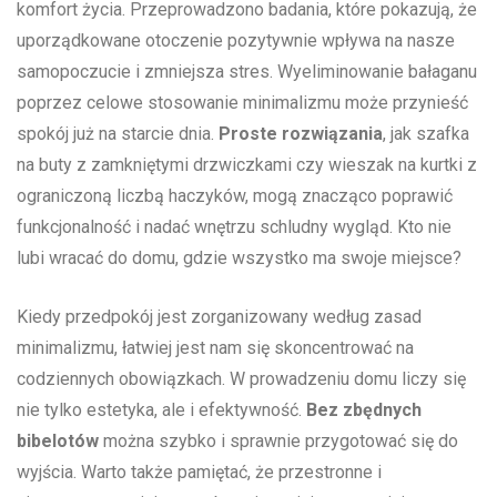
komfort życia.​ Przeprowadzono badania, które pokazują, że
uporządkowane ⁣otoczenie pozytywnie wpływa⁣ na nasze
samopoczucie i zmniejsza stres. Wyeliminowanie bałaganu⁢
poprzez⁢ celowe ‍stosowanie minimalizmu może‍ przynieść
spokój już ⁤na starcie dnia.
Proste‍ rozwiązania
, jak szafka ​
na buty⁢ z zamkniętymi drzwiczkami czy​ wieszak na kurtki z
ograniczoną liczbą‍ haczyków, ‍mogą⁣ znacząco ‍poprawić
funkcjonalność i nadać⁢ wnętrzu schludny wygląd. Kto‍ nie
⁢lubi wracać do domu, gdzie wszystko‌ ma swoje miejsce?
Kiedy⁢ przedpokój‍ jest zorganizowany według ‌zasad
minimalizmu, łatwiej jest nam ​się skoncentrować‌ na‌
codziennych⁣ obowiązkach. W prowadzeniu domu⁢ liczy się
nie tylko estetyka, ale i‍ efektywność.
Bez​ zbędnych
bibelotów
można szybko i sprawnie przygotować się ‍do
wyjścia. Warto także pamiętać, że ‌przestronne i