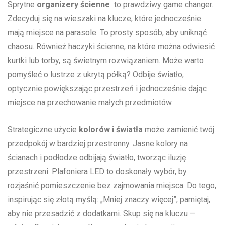
Sprytne
organizery ścienne
⁤ to‌ prawdziwy game changer.⁣
Zdecyduj się na wieszaki na klucze, które jednocześnie
mają miejsce na parasole. ‌To prosty⁢ sposób, ⁤aby uniknąć
chaosu. Również haczyki ścienne,​ na które można odwiesić
kurtki lub torby, są świetnym rozwiązaniem. Może warto
pomyśleć‍ o ​lustrze ⁢z ukrytą półką? Odbije ‌światło,
optycznie powiększając przestrzeń‌ i jednocześnie ⁣dając
miejsce na przechowanie‍ małych‍ przedmiotów.
Strategiczne użycie
kolorów ‌i ⁢światła
może zamienić twój
przedpokój⁤ w bardziej⁤ przestronny. Jasne kolory​ na
ścianach i podłodze odbijają ⁢światło, tworząc iluzję
przestrzeni. Plafoniera LED to doskonały ​wybór, by
rozjaśnić⁢ pomieszczenie bez zajmowania⁤ miejsca. Do tego,
inspirując się złotą myślą:⁤ „Mniej znaczy więcej”, pamiętaj,
aby⁣ nie przesadzić z ⁤dodatkami. Skup się na kluczu —