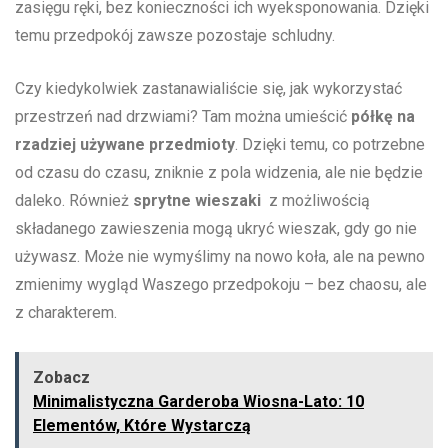
zasięgu ręki, bez konieczności ich wyeksponowania. Dzięki
temu ⁤przedpokój zawsze pozostaje schludny.
Czy kiedykolwiek zastanawialiście się, jak wykorzystać
przestrzeń nad drzwiami? Tam można umieścić
półkę na
‌rzadziej używane przedmioty
. Dzięki temu, ​co⁣ potrzebne
‌od‌ czasu do czasu, zniknie ​z​ pola widzenia, ‌ale‍ nie będzie⁤
daleko.‍ Również
sprytne ⁤wieszaki
​ z możliwością
składanego zawieszenia mogą ukryć wieszak, gdy go nie
używasz. Może nie wymyślimy na ⁣nowo koła,‍ ale ‌na pewno
zmienimy wygląd Waszego przedpokoju⁤ – bez chaosu, ale
z charakterem.
Zobacz
Minimalistyczna Garderoba Wiosna-Lato: 10
Elementów, Które Wystarczą