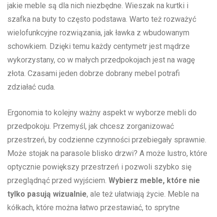
jakie ​meble ⁤są dla​ nich niezbędne. Wieszak na kurtki i
szafka ‌na ‌buty‌ to często ​podstawa. Warto też rozważyć
wielofunkcyjne rozwiązania, jak ‌ławka z wbudowanym
⁤schowkiem. Dzięki temu każdy ​centymetr jest mądrze
wykorzystany, co w małych ​przedpokojach jest na‍ wagę
złota. Czasami jeden dobrze dobrany ⁤mebel potrafi​
zdziałać cuda.
Ergonomia ⁤to kolejny ważny⁣ aspekt w wyborze mebli do
przedpokoju. ​Przemyśl, ‌jak chcesz ‌zorganizować
przestrzeń, ⁤by codzienne czynności przebiegały sprawnie.
Może⁣ stojak na​ parasole blisko ⁢drzwi?‌ A‍ może lustro, które
⁤optycznie powiększy przestrzeń i pozwoli szybko się
przeglądnąć ‍przed wyjściem.
Wybierz meble, które⁤ nie
tylko pasują ​wizualnie
, ale też​ ułatwiają⁢ życie. Meble na​
kółkach, które⁢ można łatwo przestawiać, to sprytne