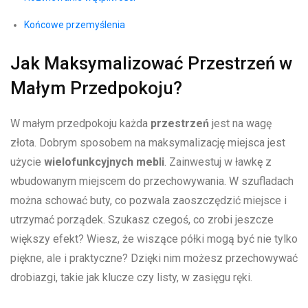
Końcowe przemyślenia
Jak ⁣Maksymalizować Przestrzeń w
Małym Przedpokoju?
W małym⁤ przedpokoju każda
przestrzeń
jest na ⁣wagę
złota. Dobrym sposobem na maksymalizację miejsca ⁢jest ​
użycie
wielofunkcyjnych mebli
. Zainwestuj w ławkę z
wbudowanym miejscem⁤ do przechowywania. W ⁤szufladach
można schować​ buty, co pozwala zaoszczędzić miejsce i
utrzymać ⁣porządek. Szukasz czegoś, co ‌zrobi jeszcze
większy efekt? Wiesz, że wiszące półki mogą ⁤być nie tylko
⁣piękne, ⁣ale‌ i praktyczne? ‍Dzięki ​nim możesz przechowywać
drobiazgi, takie jak ⁣klucze ​czy listy,⁣ w zasięgu ręki.