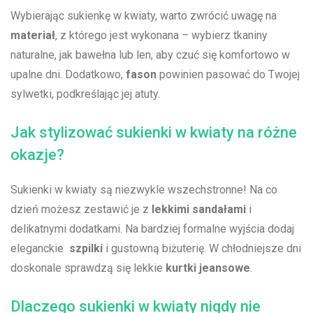
Wybierając sukienkę ‌w ⁣kwiaty, warto zwrócić uwagę na
materiał
, z którego jest wykonana – wybierz tkaniny​
naturalne, jak bawełna lub len, ⁤aby czuć się komfortowo w
‌upalne dni.⁣ Dodatkowo,
fason
powinien ⁢pasować do Twojej
sylwetki, podkreślając jej atuty.
Jak ‍stylizować sukienki w kwiaty na różne
⁣okazje?
Sukienki w kwiaty są niezwykle‍ wszechstronne! Na⁣ co‌
dzień możesz‍ zestawić‌ je z
lekkimi ⁣sandałami
i
‍delikatnymi dodatkami. Na bardziej formalne​ wyjścia dodaj
eleganckie ‍
szpilki
i gustowną biżuterię. W chłodniejsze dni
doskonale sprawdzą się ⁢lekkie
kurtki jeansowe
.
Dlaczego sukienki w kwiaty nigdy nie