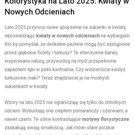
Kolorystyka na Lato 2025: Kwiaty w
Nowych Odcieniach
Lato 2025 przynosi nowe spojrzenie ​na​ sukienki w kwiaty,
‌wprowadzając
kwiaty⁤ w nowych odcieniach
na wybiegach.⁣
Kto by pomyślał, że delikatne pastele mogą być zastąpione
‍przez głębokie​ fiolety‍ i⁤ turkusy? Te intensywne barwy,
inspirowane naturą, przywodzą na ⁤myśl przepełnione
zapachem‍ łąki w ⁢pełni‍ kwitnienia. Czy widzieliście kiedyś⁣
turkusowe ‍maki? Teraz znajdziecie je na modnych
⁢sukienkach w kwiaty.
Wzory na lato 2025 nie ograniczają się tylko ‌do ⁢chłodnych
odcieni. Wybuchają one ciepłem pomarańczy ⁢i czerwieni, a⁣
nawet czerni. Te⁣ silnie kontrastujące
motywy florystyczne
zaskakują swoją śmiałością. Jak ‌mówi stare polskie‌