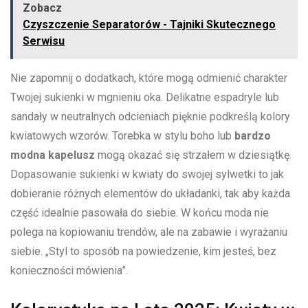
Zobacz
Czyszczenie Separatorów - Tajniki Skutecznego
Serwisu
Nie​ zapomnij o ​dodatkach,⁣ które mogą odmienić charakter
Twojej sukienki w mgnieniu oka.‍ Delikatne espadryle lub
⁢sandały w neutralnych odcieniach pięknie podkreślą kolory
kwiatowych wzorów. Torebka w ⁢stylu boho lub⁣
bardzo
modna⁤ kapelusz
mogą ​okazać ⁤się strzałem ⁤w dziesiątkę.
Dopasowanie sukienki⁣ w⁤ kwiaty do swojej sylwetki to ‌jak
dobieranie⁣ różnych elementów do układanki, tak aby każda
część ⁢idealnie pasowała do siebie. W końcu moda nie
polega na kopiowaniu trendów, ale na zabawie i wyrażaniu‌
siebie. „Styl to sposób ‌na powiedzenie, ​kim jesteś, bez
konieczności mówienia”.