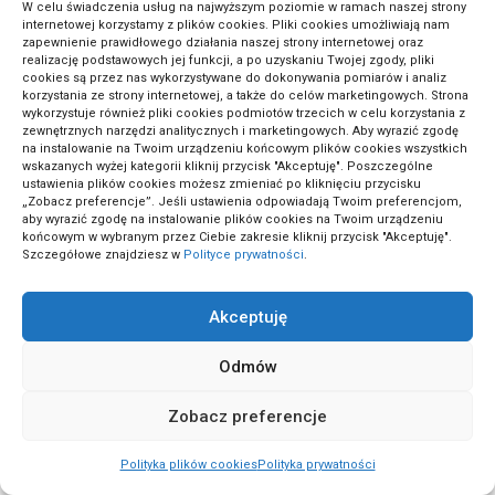
W celu świadczenia usług na najwyższym poziomie w ramach naszej strony
internetowej korzystamy z plików cookies. Pliki cookies umożliwiają nam
zapewnienie prawidłowego działania naszej strony internetowej oraz
(6)
Technologia
realizację podstawowych jej funkcji, a po uzyskaniu Twojej zgody, pliki
cookies są przez nas wykorzystywane do dokonywania pomiarów i analiz
korzystania ze strony internetowej, a także do celów marketingowych. Strona
wykorzystuje również pliki cookies podmiotów trzecich w celu korzystania z
(1)
Technologia i innowacje
zewnętrznych narzędzi analitycznych i marketingowych. Aby wyrazić zgodę
na instalowanie na Twoim urządzeniu końcowym plików cookies wszystkich
wskazanych wyżej kategorii kliknij przycisk "Akceptuję". Poszczególne
ustawienia plików cookies możesz zmieniać po kliknięciu przycisku
(1)
Tenis
„Zobacz preferencje”. Jeśli ustawienia odpowiadają Twoim preferencjom,
aby wyrazić zgodę na instalowanie plików cookies na Twoim urządzeniu
końcowym w wybranym przez Ciebie zakresie kliknij przycisk "Akceptuję".
Szczegółowe znajdziesz w
Polityce prywatności
.
(15)
Trendy modowe
Akceptuję
(1)
Tynkowanie i murarstwo
Odmów
Zobacz preferencje
(2)
Umowy i kontrakty
Polityka plików cookies
Polityka prywatności