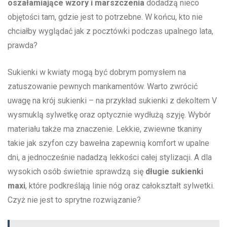
oszałamiające wzory i ⁤marszczenia
dodadzą nieco
objętości tam, gdzie jest to‌ potrzebne. W‌ końcu, kto nie
chciałby wyglądać jak z pocztówki podczas⁢ upalnego lata,
prawda?
Sukienki w kwiaty mogą być​ dobrym​ pomysłem na
zatuszowanie pewnych mankamentów. Warto zwrócić
‌uwagę ⁣na krój⁣ sukienki ⁤– na przykład sukienki z dekoltem V
⁤wysmuklą ⁢sylwetkę‍ oraz ‌optycznie wydłużą szyję. Wybór
materiału także​ ma‌ znaczenie. Lekkie, zwiewne tkaniny
⁢takie jak szyfon czy‌ bawełna zapewnią komfort w upalne
dni, ⁤a jednocześnie‍ nadadzą ​lekkości całej stylizacji.‌ A dla
wysokich osób świetnie⁢ sprawdzą się
długie sukienki
⁢maxi
, które podkreślają linie nóg oraz całokształt ‍sylwetki.
Czyż⁤ nie jest to sprytne ⁢rozwiązanie?