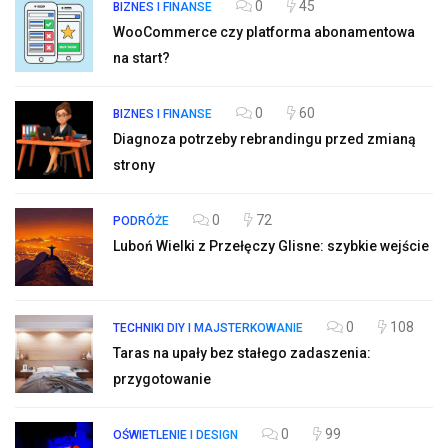
0
45
BIZNES I FINANSE
WooCommerce czy platforma abonamentowa
na start?
0
60
BIZNES I FINANSE
Diagnoza potrzeby rebrandingu przed zmianą
strony
0
72
PODRÓŻE
Luboń Wielki z Przełęczy Glisne: szybkie wejście
0
108
TECHNIKI DIY I MAJSTERKOWANIE
Taras na upały bez stałego zadaszenia:
przygotowanie
0
99
OŚWIETLENIE I DESIGN