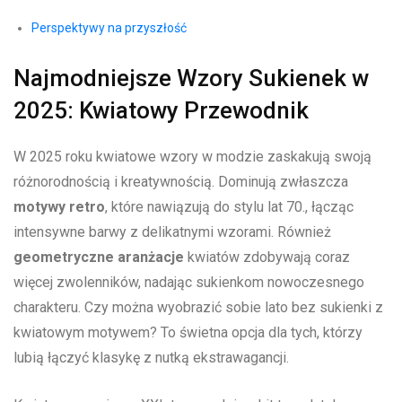
Perspektywy na⁣ przyszłość
Najmodniejsze Wzory Sukienek w‍
2025: Kwiatowy Przewodnik
W 2025 roku kwiatowe wzory w⁢ modzie zaskakują swoją⁣
różnorodnością⁣ i ⁢kreatywnością.‍ Dominują zwłaszcza
motywy retro
,⁢ które⁢ nawiązują do stylu ⁤lat 70., łącząc
intensywne ⁤barwy z delikatnymi wzorami. Również
geometryczne aranżacje
kwiatów⁤ zdobywają ⁣coraz
więcej zwolenników, nadając ⁤sukienkom nowoczesnego
charakteru. Czy można wyobrazić sobie ⁤lato bez sukienki z
kwiatowym motywem?​ To świetna⁢ opcja ‌dla ​tych, którzy
lubią łączyć klasykę z nutką ekstrawagancji.