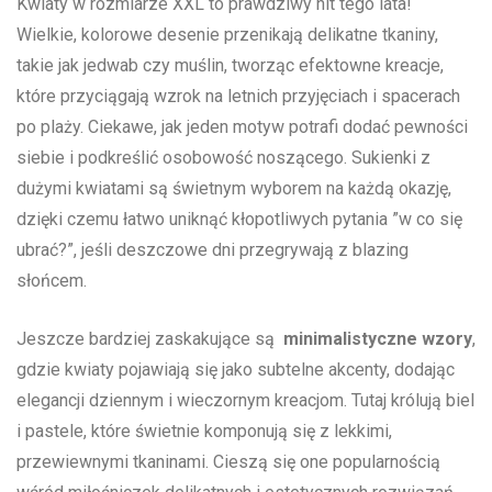
Kwiaty w rozmiarze XXL to prawdziwy hit tego ​lata!
Wielkie, kolorowe desenie przenikają delikatne tkaniny,
takie⁣ jak jedwab czy⁣ muślin, tworząc efektowne kreacje,
które ​przyciągają wzrok na letnich przyjęciach​ i spacerach
po ‌plaży.‌ Ciekawe, jak⁢ jeden motyw ⁣potrafi dodać⁢ pewności
siebie i podkreślić ​osobowość noszącego. ​Sukienki z
⁤dużymi⁢ kwiatami są świetnym ‌wyborem na każdą okazję,
dzięki ‌czemu łatwo​ uniknąć‍ kłopotliwych pytania ‌”w ⁤co się
ubrać?”, jeśli deszczowe dni⁣ przegrywają z blazing
‌słońcem.
Jeszcze bardziej zaskakujące są ⁣
minimalistyczne wzory
,
gdzie kwiaty pojawiają się jako subtelne ‍akcenty,​ dodając
elegancji dziennym i wieczornym kreacjom. Tutaj ⁣królują biel
i⁣ pastele, które świetnie komponują​ się ⁢z⁢ lekkimi,
przewiewnymi tkaninami. Cieszą się‌ one⁢ popularnością