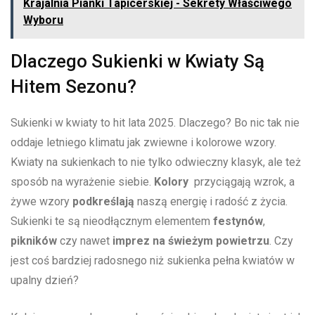
Krajalnia Pianki Tapicerskiej - Sekrety Właściwego
Wyboru
Dlaczego ‍Sukienki w Kwiaty Są
Hitem Sezonu?
Sukienki w kwiaty to ⁤hit lata 2025. Dlaczego? Bo nic‍ tak‌ nie⁢
oddaje letniego klimatu jak zwiewne i kolorowe wzory.⁣
Kwiaty na sukienkach to ⁢nie tylko⁣ odwieczny⁤ klasyk, ‌ale też‌
sposób na⁤ wyrażenie siebie.
Kolory
‌ przyciągają ‍wzrok, a
‌żywe ⁢wzory
podkreślają
naszą‍ energię i radość z ‍życia.
Sukienki te są⁤ nieodłącznym elementem‌
festynów
, ‍
pikników
czy nawet
imprez na ⁢świeżym powietrzu
.​ Czy⁤
jest coś bardziej ‌radosnego ‌niż sukienka‍ pełna kwiatów w
upalny dzień?