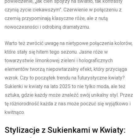
powiedzenie, „jak cień spojrzy na światło, tak kontrasty
‌czynią życie ciekawszym”. Czerwienie w połączeniu z
czernią ‍przypominają‌ klasyczne róże, ⁣ale z nutą‍
nowoczesności i odrobiną ‌dramatyzmu.
Warto też⁣ zwrócić uwagę na ⁤nietypowe ⁤połączenia kolorów,
⁣które stały się hitem tego​ sezonu. Jasne róże w
towarzystwie limonkowej zieleni i holograficznych
elementów tworzą niepowtarzalny efekt, który ‍przyciąga
wzrok. Czy ⁣to‍ początek ‌trendu na ⁢futurystyczne‌ kwiaty?
Sukienki w kwiaty na lato ​2025 to nie tylko moda, ale też‍
sztuka, gdzie każdy może​ znaleźć swój unikalny styl. ⁤Przez
tę ‌różnorodność każda z nas ⁤może poczuć się wyjątkowo i
kwitnąco.
Stylizacje ⁤z Sukienkami w Kwiaty: