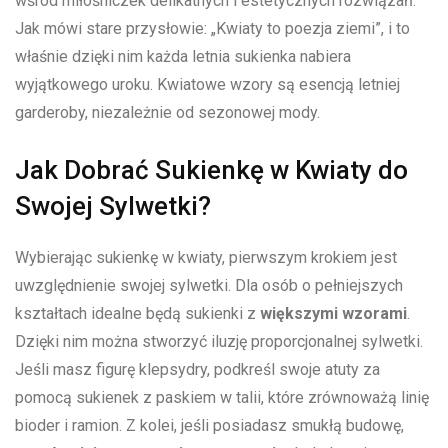
wśród miłośniczek delikatnych i estetycznych rozwiązań.⁤
Jak mówi stare przysłowie: „Kwiaty‌ to poezja ziemi”, ⁣i to
właśnie dzięki nim każda‍ letnia sukienka ‍nabiera
wyjątkowego ⁣uroku. ⁢Kwiatowe wzory‍ są esencją letniej
⁢garderoby, niezależnie od sezonowej mody.
Jak Dobrać Sukienkę w ‌Kwiaty ‌do
Swojej Sylwetki?
Wybierając sukienkę w kwiaty, pierwszym krokiem jest
uwzględnienie swojej sylwetki. Dla ​osób o‌ pełniejszych
kształtach idealne będą sukienki z
większymi wzorami
.⁤
Dzięki nim można stworzyć ⁢iluzję ⁤proporcjonalnej sylwetki.
Jeśli masz ​figurę klepsydry, podkreśl swoje atuty za
pomocą sukienek z paskiem w‌ talii, które zrównoważą linię
bioder i‍ ramion. Z kolei, jeśli posiadasz smukłą budowę,