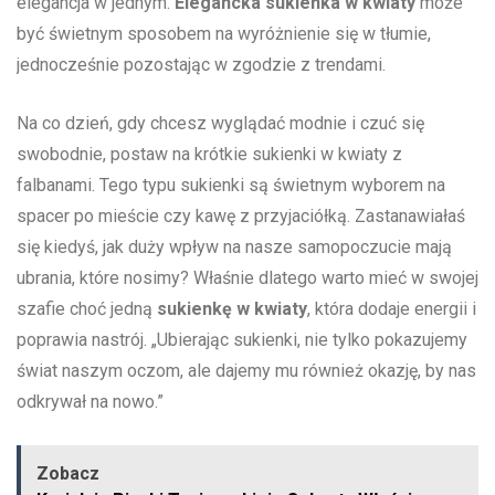
elegancja w jednym.‍
Elegancka sukienka w⁣ kwiaty
może
być świetnym‌ sposobem na ‍wyróżnienie się w tłumie,
jednocześnie pozostając w⁢ zgodzie ⁣z trendami.
Na‌ co dzień,⁣ gdy ​chcesz wyglądać modnie ‍i czuć​ się
swobodnie,‍ postaw na‌ krótkie sukienki w kwiaty z
falbanami. Tego ​typu sukienki są świetnym wyborem ⁢na
spacer po mieście czy kawę z przyjaciółką.‍ Zastanawiałaś
się kiedyś, jak duży wpływ na nasze samopoczucie mają‍
ubrania, które nosimy? Właśnie dlatego warto mieć w⁢ swojej
⁤szafie ​choć jedną
sukienkę ⁢w ​kwiaty
, która dodaje energii i
poprawia nastrój. ⁢„Ubierając ‌sukienki, nie tylko pokazujemy⁤
świat naszym oczom, ale dajemy mu również okazję, by nas
odkrywał na nowo.”
Zobacz