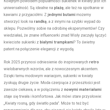
Kolejnym powodem popularności sukienek w ​kwiaty jest ich‍
uniwersalność. Są idealne na
plażę
, ale ⁤też na‌ spotkanie w
kawiarni z przyjaciółmi. Z⁢
jednymi butami
możemy
stworzyć look na
randkę
, a z ​innymi ‌na szybki wypad ⁤do
sklepu.⁢ Pozwólmy‍ sobie na odrobinę eksperymentów! Czy
wiedziałaś, że znane influencerki znad Wisły ‍zaczęły łączyć
kwieciste sukienki z
białymi trampkami
? To świetny
patent na ⁢połączenie elegancji ⁢z wygodą.
Rok 2025⁢ przynosi odniesienie do inspirowanych
retro
wielobarwnych wzorów, ale z nowoczesnym​ akcentem.
Dzięki temu ​modowym wariacjom, sukienki w kwiaty
⁣zyskują drugie‌ życie. ​Moda czerpiąca z ⁤przeszłości jest
zawsze ciekawa, a ⁤w połączeniu z
nowymi materiałami
⁣staje się trwała​ i ‌komfortowa. Jak ‍mówi stare przysłowie:
„Kwiaty rosną, ‍gdy ⁤światło pada”. Może to też⁢ być