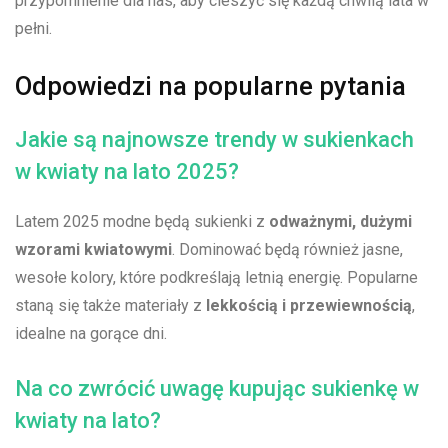
przypomnienie dla nas,‌ aby cieszyć się każdą chwilą lata ⁢w
pełni.
Odpowiedzi na popularne ⁤pytania
Jakie są najnowsze⁣ trendy ​w sukienkach
⁣w kwiaty na lato⁣ 2025?
Latem 2025‍ modne będą sukienki z
odważnymi, dużymi
wzorami kwiatowymi
.⁣ Dominować‌ będą ​również jasne,
wesołe kolory, które podkreślają ⁤letnią energię.‍ Popularne
staną się także materiały‌ z
lekkością‍ i przewiewnością
,
idealne ⁢na gorące dni.
Na co zwrócić uwagę kupując sukienkę ⁢w
kwiaty na lato?