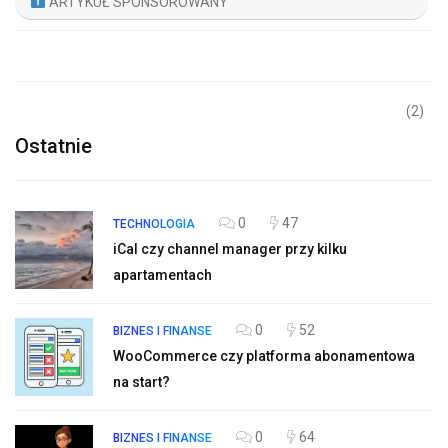
ARTYKUŁ SPONSOROWANY
(2)
Ostatnie
0
47
TECHNOLOGIA
iCal czy channel manager przy kilku
apartamentach
0
52
BIZNES I FINANSE
WooCommerce czy platforma abonamentowa
na start?
0
64
BIZNES I FINANSE