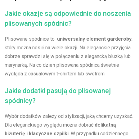
Jakie okazje są odpowiednie do noszenia‍
plisowanych spódnic?
Plisowane spódnice to ⁤
uniwersalny element ⁤garderoby
,
⁤który ​można nosić⁣ na​ wiele okazji.‌ Na eleganckie przyjęcia
dobrze sprawdzi się‌ w ⁢połączeniu z⁢ elegancką bluzką lub
marynarką. Na co‍ dzień plisowana spódnica świetnie
wygląda ⁣z casualowym t-shirtem lub swetrem.
Jakie‌ dodatki pasują do plisowanej
spódnicy?
Wybór dodatków ‍zależy od stylizacji, jaką chcemy⁢ uzyskać.
Dla eleganckiego wyglądu ‌można dobrać
delikatną
biżuterię i klasyczne szpilki
. W przypadku codziennego