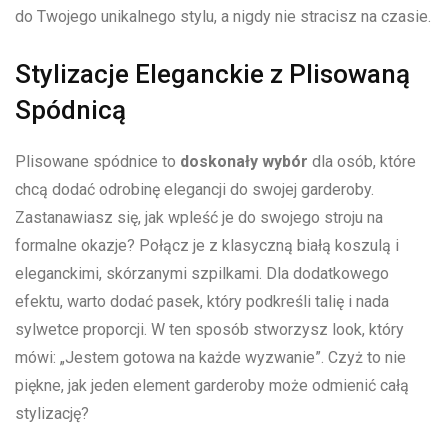
do ‍Twojego unikalnego stylu, a nigdy nie stracisz‌ na czasie.
Stylizacje Eleganckie z Plisowaną​
Spódnicą
Plisowane spódnice to⁣
doskonały‍ wybór
​dla osób, ⁤które
chcą dodać odrobinę⁣ elegancji​ do​ swojej garderoby. ​
Zastanawiasz się, jak wpleść je ⁤do swojego stroju na
formalne okazje? Połącz⁢ je‌ z klasyczną białą koszulą i
eleganckimi, skórzanymi szpilkami. Dla dodatkowego
efektu, warto dodać ⁣pasek,⁣ który ​podkreśli​ talię i ⁢nada
sylwetce proporcji. W‌ ten ⁤sposób stworzysz look, który
mówi: „Jestem gotowa na ‍każde wyzwanie”. Czyż to nie
piękne, jak ⁣jeden element garderoby ​może⁤ odmienić całą
stylizację?