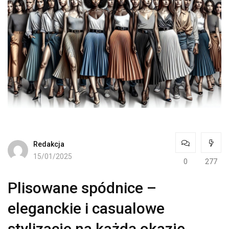
Redakcja
15/01/2025
0
277
Plisowane spódnice –
eleganckie i casualowe
stylizacje na każdą okazję