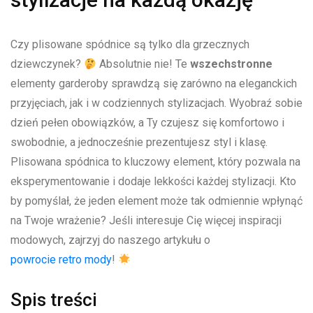
Czy plisowane ⁣spódnice są tylko dla grzecznych
dziewczynek?
Absolutnie nie! Te⁤
wszechstronne
elementy garderoby sprawdzą się ⁤zarówno na eleganckich
przyjęciach, jak i w ‌codziennych stylizacjach. ‍Wyobraź sobie
dzień pełen obowiązków, a Ty czujesz⁢ się komfortowo i
swobodnie, a jednocześnie⁢ prezentujesz styl ⁣i klasę.
Plisowana spódnica to kluczowy element, ‍który⁣ pozwala na
eksperymentowanie‌ i​ dodaje⁣ lekkości⁤ każdej stylizacji. Kto‌
by pomyślał, że jeden element może‍ tak‍ odmiennie wpłynąć
na​ Twoje wrażenie? ⁣Jeśli ⁢interesuje Cię więcej inspiracji
modowych,⁤ zajrzyj do naszego ​artykułu o
powrocie retro mody
!
Spis treści