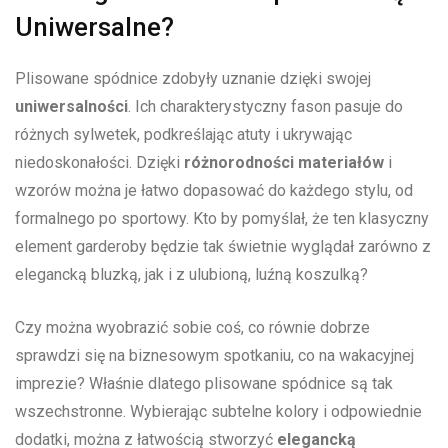
Uniwersalne?
Plisowane spódnice zdobyły uznanie dzięki‍ swojej
uniwersalności
. Ich charakterystyczny‌ fason pasuje do
różnych sylwetek, podkreślając atuty i ukrywając
niedoskonałości. Dzięki
różnorodności materiałów
i
⁤wzorów można je łatwo dopasować do ​każdego stylu, od⁣
formalnego po sportowy. Kto by ⁣pomyślał, że ten klasyczny
element⁢ garderoby będzie tak świetnie wyglądał zarówno z
elegancką bluzką, jak ⁤i‍ z ulubioną, luźną koszulką?
Czy można wyobrazić⁤ sobie coś, co ⁢równie dobrze
sprawdzi‍ się na ‌biznesowym spotkaniu, co ⁤na wakacyjnej‍
imprezie? Właśnie dlatego⁣ plisowane spódnice są ​tak
wszechstronne. Wybierając subtelne ​kolory i odpowiednie
dodatki, można z łatwością stworzyć​
elegancką