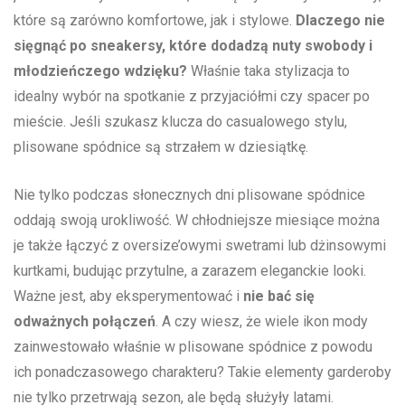
które są zarówno komfortowe,⁣ jak i stylowe.
Dlaczego ⁣nie
sięgnąć po ⁤sneakersy, które dodadzą⁤ nuty swobody i
⁢młodzieńczego wdzięku?
Właśnie taka stylizacja‌ to​
idealny wybór na spotkanie z przyjaciółmi czy spacer po
mieście. Jeśli⁤ szukasz klucza do casualowego ‍stylu,
plisowane spódnice ⁣są strzałem w dziesiątkę.
Nie tylko podczas słonecznych dni plisowane spódnice⁤
oddają⁣ swoją⁤ urokliwość.‌ W‍ chłodniejsze‍ miesiące ​można
je⁤ także​ łączyć z oversize’owymi swetrami lub dżinsowymi
kurtkami, ‍budując przytulne, a zarazem ​eleganckie looki.
Ważne jest, aby eksperymentować i
nie bać się
odważnych⁢ połączeń
. A‍ czy ​wiesz, że wiele ⁤ikon mody
⁤zainwestowało właśnie w plisowane spódnice z powodu
ich ponadczasowego⁢ charakteru? ‍Takie elementy ‍garderoby
nie tylko przetrwają‌ sezon, ale ⁤będą służyły ‍latami.