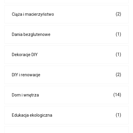
(2)
Ciąża i macierzyństwo
(1)
Dania bezglutenowe
(1)
Dekoracje DIY
(2)
DIY i renowacje
(14)
Dom i wnętrza
(1)
Edukacja ekologiczna