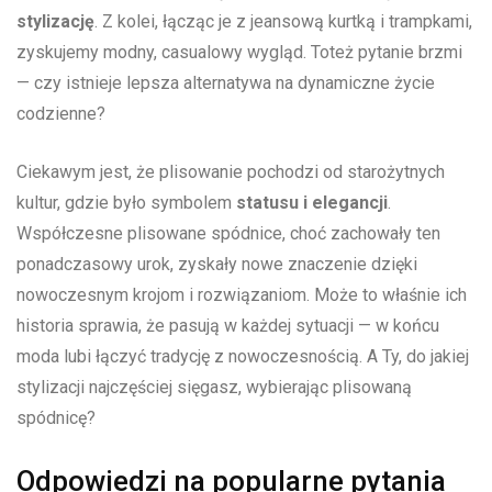
stylizację
. ‌Z kolei, ⁢łącząc je ⁤z jeansową kurtką i trampkami,
zyskujemy modny, casualowy wygląd. Toteż pytanie brzmi
—‍ czy‍ istnieje ‍lepsza alternatywa na dynamiczne życie
⁢codzienne?
Ciekawym jest, że plisowanie pochodzi od starożytnych
kultur, gdzie było symbolem
statusu i elegancji
.
Współczesne ⁤plisowane spódnice, choć zachowały ⁤ten
ponadczasowy urok, ​zyskały nowe‌ znaczenie ⁢dzięki
‍nowoczesnym krojom‍ i rozwiązaniom. Może to właśnie ich
historia ​sprawia, że pasują​ w każdej sytuacji⁤ — ⁣w​ końcu ​
moda lubi⁣ łączyć tradycję z nowoczesnością. A Ty, do jakiej
stylizacji‌ najczęściej sięgasz,⁣ wybierając plisowaną
spódnicę?
Odpowiedzi na popularne pytania