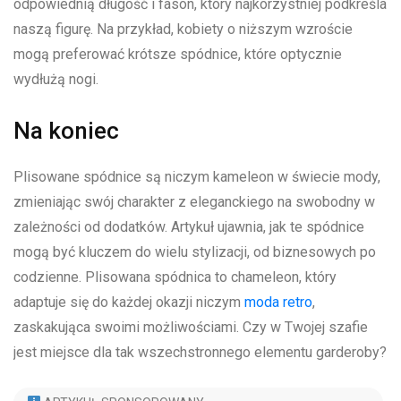
odpowiednią długość i fason, który‍ najkorzystniej podkreśla
naszą figurę. Na przykład, kobiety o niższym wzroście
mogą preferować krótsze spódnice,⁤ które optycznie
wydłużą nogi.
Na koniec
Plisowane​ spódnice⁣ są niczym kameleon w świecie mody, ​
zmieniając swój charakter z eleganckiego na swobodny w
zależności od​ dodatków. Artykuł ​ujawnia, jak te spódnice
mogą być kluczem do ‍wielu stylizacji, od biznesowych po
codzienne. Plisowana​ spódnica ⁤to chameleon, który
adaptuje się​ do każdej okazji‍ niczym⁢
moda retro
,
zaskakująca swoimi możliwościami. Czy w Twojej szafie ​
jest miejsce ⁤dla tak wszechstronnego elementu garderoby?