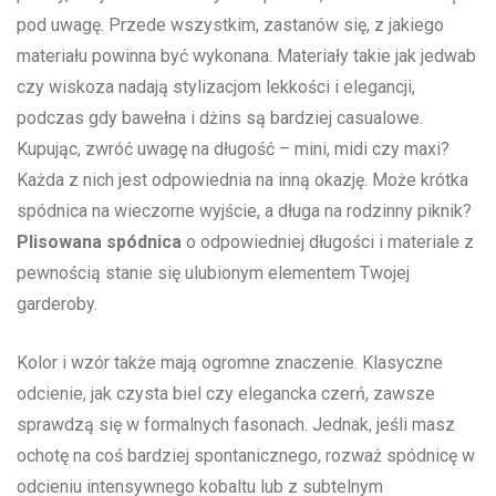
pod uwagę. Przede wszystkim, zastanów się, z jakiego
materiału powinna ⁢być wykonana.⁢ Materiały⁢ takie jak jedwab
czy wiskoza⁣ nadają stylizacjom⁣ lekkości i⁢ elegancji,
podczas gdy ⁣bawełna⁣ i dżins są bardziej casualowe.
Kupując, zwróć ‍uwagę na długość – mini, midi ‍czy‍ maxi?
⁢Każda z nich⁢ jest odpowiednia ​na inną‍ okazję. Może krótka
spódnica na ‍wieczorne​ wyjście,⁣ a długa na rodzinny piknik?
Plisowana spódnica
o odpowiedniej długości ‌i materiale z
pewnością stanie się ulubionym elementem Twojej
garderoby.
Kolor‌ i wzór także mają ogromne znaczenie. ⁤Klasyczne
odcienie, jak czysta biel czy elegancka czerń, zawsze
sprawdzą się w formalnych fasonach. Jednak, jeśli⁢ masz
ochotę na coś ⁣bardziej spontanicznego, rozważ spódnicę w
odcieniu intensywnego kobaltu lub z subtelnym