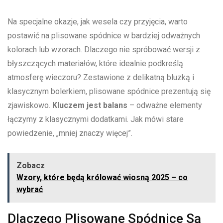
Na⁣ specjalne okazje, jak wesela ⁤czy⁢ przyjęcia, warto‌
postawić na ‌plisowane spódnice w bardziej odważnych
⁢kolorach lub wzorach. ‍Dlaczego ​nie spróbować⁢ wersji z
⁢błyszczących materiałów, które idealnie‌ podkreślą
atmosferę​ wieczoru? Zestawione z delikatną bluzką i
klasycznym bolerkiem, plisowane spódnice prezentują się⁣
zjawiskowo.
Kluczem jest ​balans
– odważne⁤ elementy
łączymy z klasycznymi‍ dodatkami. Jak‍ mówi stare
powiedzenie, „mniej znaczy więcej”.
Zobacz
Wzory, które będą królować wiosną 2025 – co
wybrać
Dlaczego Plisowane ⁣Spódnice Są