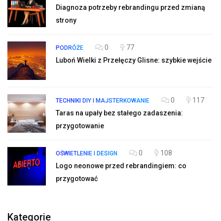
Diagnoza potrzeby rebrandingu przed zmianą
strony
0
77
PODRÓŻE
Luboń Wielki z Przełęczy Glisne: szybkie wejście
0
117
TECHNIKI DIY I MAJSTERKOWANIE
Taras na upały bez stałego zadaszenia:
przygotowanie
0
108
OŚWIETLENIE I DESIGN
Logo neonowe przed rebrandingiem: co
przygotować
Kategorie