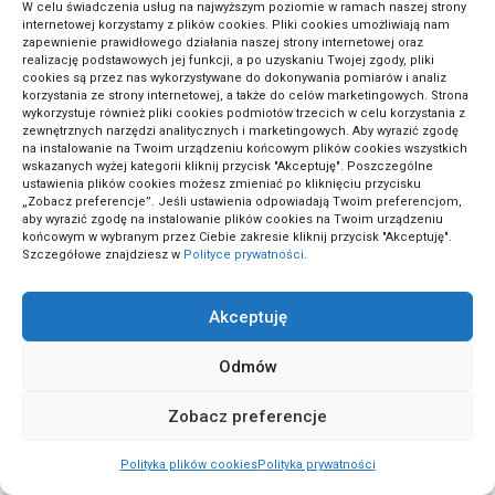
W celu świadczenia usług na najwyższym poziomie w ramach naszej strony
internetowej korzystamy z plików cookies. Pliki cookies umożliwiają nam
zapewnienie prawidłowego działania naszej strony internetowej oraz
(1)
realizację podstawowych jej funkcji, a po uzyskaniu Twojej zgody, pliki
Tenis
cookies są przez nas wykorzystywane do dokonywania pomiarów i analiz
korzystania ze strony internetowej, a także do celów marketingowych. Strona
wykorzystuje również pliki cookies podmiotów trzecich w celu korzystania z
zewnętrznych narzędzi analitycznych i marketingowych. Aby wyrazić zgodę
(15)
Trendy modowe
na instalowanie na Twoim urządzeniu końcowym plików cookies wszystkich
wskazanych wyżej kategorii kliknij przycisk "Akceptuję". Poszczególne
ustawienia plików cookies możesz zmieniać po kliknięciu przycisku
„Zobacz preferencje”. Jeśli ustawienia odpowiadają Twoim preferencjom,
(1)
Tynkowanie i murarstwo
aby wyrazić zgodę na instalowanie plików cookies na Twoim urządzeniu
końcowym w wybranym przez Ciebie zakresie kliknij przycisk "Akceptuję".
Szczegółowe znajdziesz w
Polityce prywatności
.
(2)
Umowy i kontrakty
Akceptuję
(2)
Zabawy i gry edukacyjne
Odmów
Zobacz preferencje
(2)
Zdrowe odżywianie
Polityka plików cookies
Polityka prywatności