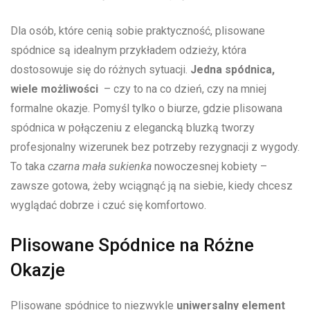
Dla⁢ osób, które cenią sobie praktyczność, plisowane
spódnice⁣ są idealnym przykładem odzieży, która
dostosowuje się ⁢do ‍różnych sytuacji.‌
Jedna⁣ spódnica,
wiele możliwości
‍ – czy to na⁤ co dzień, czy⁣ na mniej
formalne okazje.‌ Pomyśl tylko o⁣ biurze, gdzie plisowana‌
spódnica w połączeniu z elegancką ⁣bluzką tworzy
profesjonalny ⁢wizerunek bez potrzeby rezygnacji ​z wygody.
To taka
czarna mała sukienka
nowoczesnej kobiety –​
zawsze⁤ gotowa, żeby wciągnąć ją na siebie, ⁢kiedy chcesz
wyglądać dobrze i czuć​ się komfortowo.
Plisowane Spódnice na ​Różne
Okazje
Plisowane spódnice to niezwykle
uniwersalny ⁢element