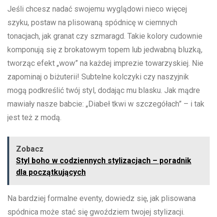
Jeśli chcesz nadać swojemu wyglądowi​ nieco‍ więcej
szyku, ‌postaw na ​plisowaną spódnicę w ‍ciemnych
tonacjach,​ jak ⁣granat czy szmaragd.⁣ Takie ‍kolory cudownie
komponują się ⁤z brokatowym topem lub jedwabną bluzką,
tworząc efekt⁣ „wow” na każdej imprezie towarzyskiej.⁤ Nie
zapominaj o⁣ biżuterii!‍ Subtelne‌ kolczyki czy⁤ naszyjnik ​
mogą⁣ podkreślić twój styl, dodając mu blasku. Jak ​mądre
mawiały nasze babcie: „Diabeł tkwi w szczegółach”⁢ – i tak
jest też z modą.
Zobacz
Styl boho w codziennych stylizacjach – poradnik
dla początkujących
Na bardziej ⁤formalne eventy, dowiedz ⁢się, jak plisowana
spódnica może stać się gwoździem twojej stylizacji.