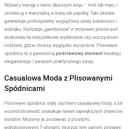
Wybierz wersję ‌o ⁣nieco dłuższym kroju – midi lub maxi, ⁢i⁤
zestaw ją ‍z marynarką w kratę lub pepitkę.⁢ Taki zestaw
gwarantuje profesjonalny ⁢wygląd bez ⁣utraty ‌kobiecości ⁣i
⁣wdzięku. Stylizacja „garniturowa”‍ z ‍motywem plisów jest
doskonała ‌na nietuzinkowe wydarzenia ‌czy uroczystości
rodzinne, gdzie chcesz wyglądać⁤ wyraziście. Plisowane
spódnice ‍to z pewnością​
podstawowy element
każdego
eleganckiego i zarazem praktycznego stroju.
Casualowa ​Moda z Plisowanymi
Spódnicami
Plisowane spódnice stały się hitem casualowej mody, a ich
⁣wszechstronność​ zaskakuje nawet największych znawców
trendów. Możemy‌ je zestawiać⁤ z ‌prostymi,
⁣jednokolorowymi⁢ T-shirtami,‌ tworząc ⁤tym samym zestawy,​