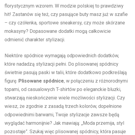
florystycznym wzorem. W modzie polskiej to prawdziwy
⁢hit! Zastanów się⁣ też, czy‍ pasujące​ buty ⁣masz ⁣już w szafie
– czy czółenka, sportowe sneakersy, ​czy może skórzane
mokasyny? Dopasowane ⁤dodatki mogą ​całkowicie
odmienić ‍charakter stylizacji.
Niektóre spódnice wymagają​ odpowiednich dodatków,
które nadadzą‍ stylizacji ⁢pełni. Do​ plisowanej spódnicy
⁣świetnie pasują paski w talii, które dodatkowo podkreślają
figurę.
Plisowane spódnice
,‌ w połączeniu z⁢ różnorodnymi
topami,‌ od ​casualowych T-shirtów po eleganckie bluzki,
stwarzają‍ nieskończenie wiele możliwości stylizacji. Czy
wiesz, ‌że zgodnie z zasadą trzech ​kolorów, dopełnione
odpowiednimi barwami, Twoje stylizacje zawsze będą
wyglądać harmonijnie? Jak mawiają: „Moda ‌przemija, styl
pozostaje”. Szukaj więc​ plisowanej spódnicy, która ​pasuje