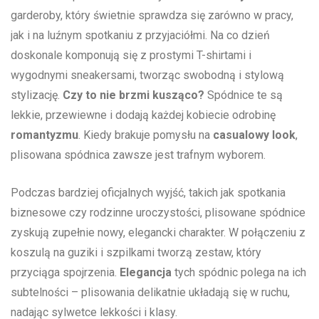
garderoby, ​który świetnie‍ sprawdza ​się zarówno w pracy,
jak i na⁤ luźnym spotkaniu z przyjaciółmi. Na co dzień
doskonale​ komponują się ⁤z prostymi T-shirtami i
wygodnymi sneakersami, ​tworząc‍ swobodną i ‌stylową
stylizację.
Czy⁤ to ‍nie brzmi kusząco?
Spódnice⁤ te są
lekkie, przewiewne i⁤ dodają każdej kobiecie odrobinę
romantyzmu
. Kiedy brakuje ⁤pomysłu na
casualowy ‌look
,
plisowana spódnica zawsze jest trafnym wyborem.
Podczas ​bardziej oficjalnych wyjść, takich jak‍ spotkania
biznesowe czy⁣ rodzinne ‍uroczystości, ⁢plisowane spódnice
zyskują zupełnie nowy, elegancki charakter. W połączeniu ⁤z
koszulą ⁤na guziki i‍ szpilkami tworzą⁣ zestaw, który
przyciąga spojrzenia.
Elegancja
⁣tych spódnic polega na ich‌
subtelności – plisowania delikatnie układają się w ruchu,
nadając sylwetce ​lekkości i klasy.