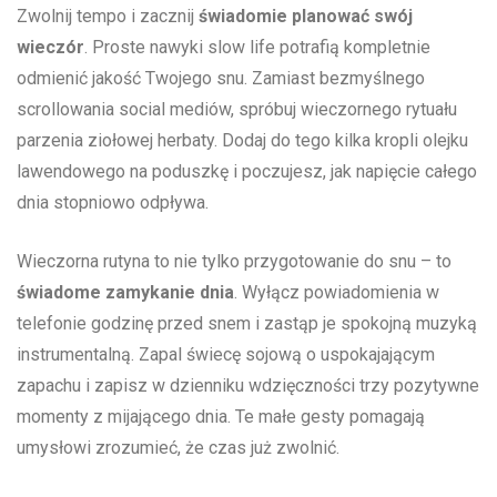
Zwolnij⁤ tempo i zacznij
świadomie‍ planować swój
wieczór
. Proste nawyki⁢ slow life potrafią kompletnie
odmienić jakość Twojego snu. Zamiast‍ bezmyślnego
scrollowania social mediów, spróbuj wieczornego rytuału
parzenia ziołowej herbaty. Dodaj do tego kilka kropli ⁤olejku
lawendowego na poduszkę i poczujesz, jak napięcie całego
dnia stopniowo odpływa.
Wieczorna rutyna to‍ nie ⁣tylko przygotowanie ​do snu – to
świadome zamykanie dnia
. Wyłącz​ powiadomienia w
telefonie godzinę przed snem⁣ i zastąp ⁤je spokojną muzyką
‍instrumentalną. ⁢Zapal ⁣świecę sojową o uspokajającym
zapachu i zapisz w‌ dzienniku wdzięczności ⁢trzy ⁤pozytywne
momenty z mijającego dnia.⁤ Te‍ małe gesty pomagają
umysłowi​ zrozumieć, że ⁣czas już zwolnić.