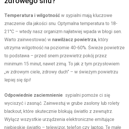
zdrowego snu?
Temperatura i wilgotność
w sypialni mają kluczowe
‍znaczenie dla jakości‌ snu. Optymalna temperatura to 18-
21°C⁤ – wtedy nasz organizm najłatwiej wpada w błogi sen.​
Warto zainwestować w
nawilżacz powietrza
, który
utrzyma wilgotność na poziomie 40-60%. Świeże powietrze
‍to podstawa – przed snem przewietrz pokój przez
minimum ‍15 ​minut, nawet zimą. To ‌jak z tym przysłowiem
„w zdrowym ciele, zdrowy duch” – w świeżym powietrzu
lepiej się śpi!
Odpowiednie zaciemnienie
‍ sypialni pomoże ci się
wyciszyć i ‍zasnąć. Zainwestuj w grube zasłony lub rolety
blackout, które skutecznie blokują światło​ z zewnątrz.
Wyłącz wszystkie urządzenia elektroniczne emitujące
niebieskie światło – ‍telewizor, telefon czy laptop. Te małe