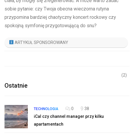
ciała, by mogły się ‍zregenerować. A może warto zadać
sobie pytanie: ‍czy Twoja obecna wieczorna rutyna
przypomina bardziej chaotyczny koncert rockowy czy‍
spokojną symfonię przygotowującą do snu?
ARTYKUŁ SPONSOROWANY
(2)
Ostatnie
0
38
TECHNOLOGIA
iCal czy channel manager przy kilku
apartamentach