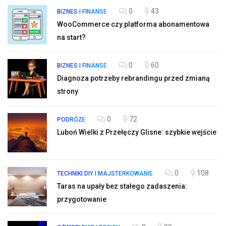
0
43
BIZNES I FINANSE
WooCommerce czy platforma abonamentowa
na start?
0
60
BIZNES I FINANSE
Diagnoza potrzeby rebrandingu przed zmianą
strony
0
72
PODRÓŻE
Luboń Wielki z Przełęczy Glisne: szybkie wejście
0
108
TECHNIKI DIY I MAJSTERKOWANIE
Taras na upały bez stałego zadaszenia:
przygotowanie