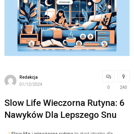
Redakcja
01/12/2024
0
240
Slow Life Wieczorna Rutyna: 6
Nawyków Dla Lepszego Snu
Slow life
i
wieczorna rutyna
to duet idealny dla