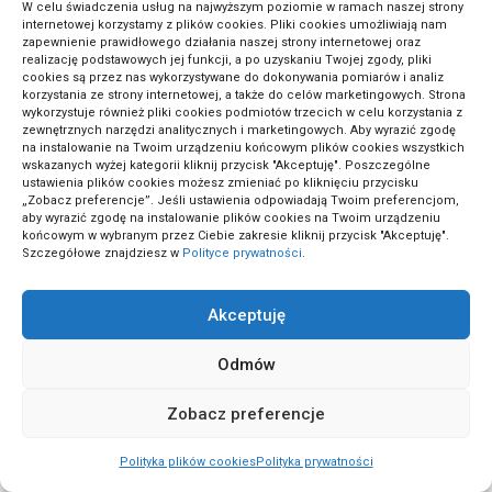
W celu świadczenia usług na najwyższym poziomie w ramach naszej strony
internetowej korzystamy z plików cookies. Pliki cookies umożliwiają nam
zapewnienie prawidłowego działania naszej strony internetowej oraz
realizację podstawowych jej funkcji, a po uzyskaniu Twojej zgody, pliki
(6)
Technologia
cookies są przez nas wykorzystywane do dokonywania pomiarów i analiz
korzystania ze strony internetowej, a także do celów marketingowych. Strona
wykorzystuje również pliki cookies podmiotów trzecich w celu korzystania z
zewnętrznych narzędzi analitycznych i marketingowych. Aby wyrazić zgodę
(1)
Technologia i innowacje
na instalowanie na Twoim urządzeniu końcowym plików cookies wszystkich
wskazanych wyżej kategorii kliknij przycisk "Akceptuję". Poszczególne
ustawienia plików cookies możesz zmieniać po kliknięciu przycisku
„Zobacz preferencje”. Jeśli ustawienia odpowiadają Twoim preferencjom,
(1)
Tenis
aby wyrazić zgodę na instalowanie plików cookies na Twoim urządzeniu
końcowym w wybranym przez Ciebie zakresie kliknij przycisk "Akceptuję".
Szczegółowe znajdziesz w
Polityce prywatności
.
(15)
Trendy modowe
Akceptuję
Odmów
(1)
Tynkowanie i murarstwo
Zobacz preferencje
(2)
Umowy i kontrakty
Polityka plików cookies
Polityka prywatności