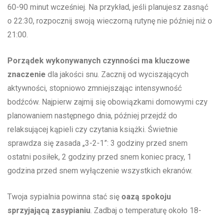
60-90 minut ‍wcześniej. Na przykład, jeśli planujesz zasnąć
o 22:30, rozpocznij swoją wieczorną rutynę nie później niż o
⁢21:00.
Porządek wykonywanych czynności⁤ ma kluczowe
znaczenie
dla jakości snu. Zacznij od wyciszających
aktywności, stopniowo zmniejszając intensywność
bodźców. Najpierw zajmij się obowiązkami ​domowymi czy⁣
planowaniem następnego dnia, później ​przejdź do
relaksującej kąpieli czy czytania książki. Świetnie
sprawdza się zasada „3-2-1”: 3 godziny przed snem
ostatni posiłek, 2 ​godziny przed snem koniec ​pracy, 1
⁤godzina ⁤przed ​snem wyłączenie ​wszystkich ekranów.
Twoja sypialnia powinna stać się
oazą spokoju⁣
sprzyjającą zasypianiu
. Zadbaj o temperaturę około 18-