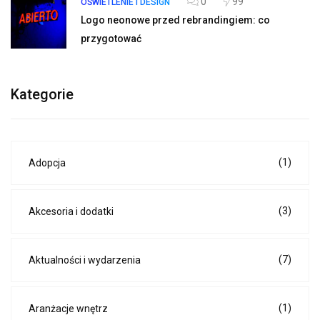
0
99
OŚWIETLENIE I DESIGN
Logo neonowe przed rebrandingiem: co
przygotować
Kategorie
(1)
Adopcja
(3)
Akcesoria i dodatki
(7)
Aktualności i wydarzenia
(1)
Aranżacje wnętrz