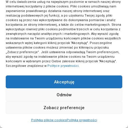
W celu świadczenia usług na najwyższym poziomie w ramach naszej strony
internetowej korzystamy z plików cookies. Pliki cookies umożliwiają nam
zapewnienie prawidłowego działania naszej strony internetowej oraz
(2)
Marketing i reklama
realizację podstawowych jej funkcji, a po uzyskaniu Twojej zgody, pliki
cookies są przez nas wykorzystywane do dokonywania pomiarów i analiz
korzystania ze strony internetowej, a także do celów marketingowych. Strona
wykorzystuje również pliki cookies podmiotów trzecich w celu korzystania z
(2)
Meble i dekoracje
zewnętrznych narzędzi analitycznych i marketingowych. Aby wyrazić zgodę
na instalowanie na Twoim urządzeniu końcowym plików cookies wszystkich
wskazanych wyżej kategorii kliknij przycisk "Akceptuję". Poszczególne
ustawienia plików cookies możesz zmieniać po kliknięciu przycisku
(15)
„Zobacz preferencje”. Jeśli ustawienia odpowiadają Twoim preferencjom,
Minimalizm i slow life
aby wyrazić zgodę na instalowanie plików cookies na Twoim urządzeniu
końcowym w wybranym przez Ciebie zakresie kliknij przycisk "Akceptuję".
Szczegółowe znajdziesz w
Polityce prywatności
.
(1)
Moda codzienna
Akceptuję
(1)
Moda ekologiczna
Odmów
Zobacz preferencje
(1)
Moda i styl
Polityka plików cookies
Polityka prywatności