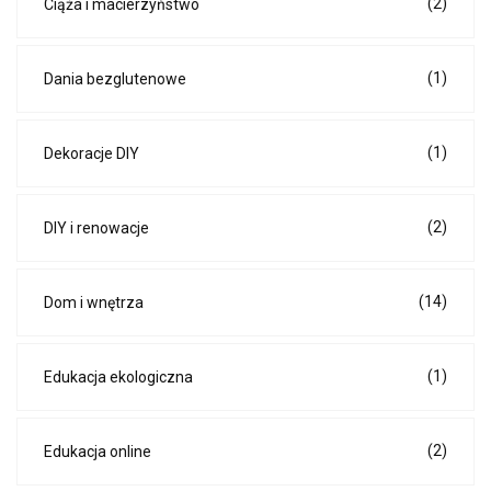
(2)
Ciąża i macierzyństwo
(1)
Dania bezglutenowe
(1)
Dekoracje DIY
(2)
DIY i renowacje
(14)
Dom i wnętrza
(1)
Edukacja ekologiczna
(2)
Edukacja online