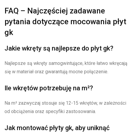
FAQ – Najczęściej zadawane
pytania dotyczące mocowania płyt
gk
Jakie wkręty są najlepsze do płyt gk?
Najlepsze są wkręty samogwintujące, które łatwo wkręcają
się w materiał oraz gwarantują mocne połączenie.
Ile wkrętów potrzebuję na m²?
Na m² zazwyczaj stosuje się 12-15 wkrętów, w zależności
od obciążenia oraz specyfiki zastosowania.
Jak montować płyty gk, aby uniknąć