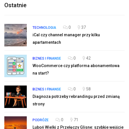
Ostatnie
0
37
TECHNOLOGIA
iCal czy channel manager przy kilku
apartamentach
0
42
BIZNES I FINANSE
WooCommerce czy platforma abonamentowa
na start?
0
58
BIZNES I FINANSE
Diagnoza potrzeby rebrandingu przed zmianą
strony
0
71
PODRÓŻE
Luboń Wielki z Przełęczy Glisne: szybkie wejście