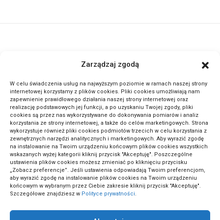
ActivePortal.pl to miejsce, gdzie możesz znaleźć wiele ciekawych
Zarządzaj zgodą
informacji na przeróżne tematy. Dołącz do naszej społeczności,
czytaj komentuj.
W celu świadczenia usług na najwyższym poziomie w ramach naszej strony
internetowej korzystamy z plików cookies. Pliki cookies umożliwiają nam
zapewnienie prawidłowego działania naszej strony internetowej oraz
METODA ODWRÓCONEJ LEKCJI: SEKRET GENIALNYCH
realizację podstawowych jej funkcji, a po uzyskaniu Twojej zgody, pliki
cookies są przez nas wykorzystywane do dokonywania pomiarów i analiz
UCZNIÓW!
korzystania ze strony internetowej, a także do celów marketingowych. Strona
wykorzystuje również pliki cookies podmiotów trzecich w celu korzystania z
zewnętrznych narzędzi analitycznych i marketingowych. Aby wyrazić zgodę
na instalowanie na Twoim urządzeniu końcowym plików cookies wszystkich
wskazanych wyżej kategorii kliknij przycisk "Akceptuję". Poszczególne
ustawienia plików cookies możesz zmieniać po kliknięciu przycisku
„Zobacz preferencje”. Jeśli ustawienia odpowiadają Twoim preferencjom,
aby wyrazić zgodę na instalowanie plików cookies na Twoim urządzeniu
końcowym w wybranym przez Ciebie zakresie kliknij przycisk "Akceptuję".
Szczegółowe znajdziesz w
Polityce prywatności
.