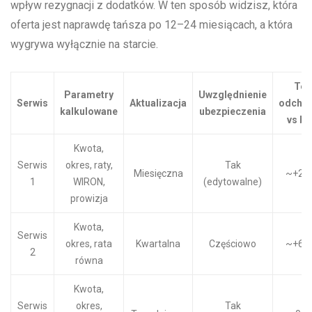
wpływ rezygnacji z dodatków. W ten sposób widzisz, która
oferta jest naprawdę tańsza po 12–24 miesiącach, a która
wygrywa wyłącznie na starcie.
Tes
Parametry
Uwzględnienie
Serwis
Aktualizacja
odchyl
kalkulowane
ubezpieczenia
vs ba
Kwota,
Serwis
okres, raty,
Tak
Miesięczna
~+2–
1
WIRON,
(edytowalne)
prowizja
Kwota,
Serwis
okres, rata
Kwartalna
Częściowo
~+6–
2
równa
Kwota,
Serwis
okres,
Tak