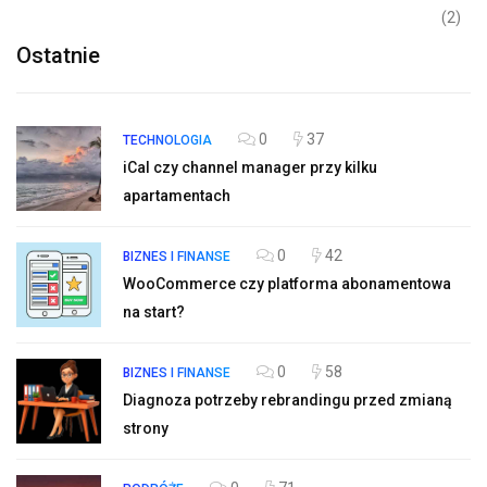
(2)
Ostatnie
0
37
TECHNOLOGIA
iCal czy channel manager przy kilku
apartamentach
0
42
BIZNES I FINANSE
WooCommerce czy platforma abonamentowa
na start?
0
58
BIZNES I FINANSE
Diagnoza potrzeby rebrandingu przed zmianą
strony