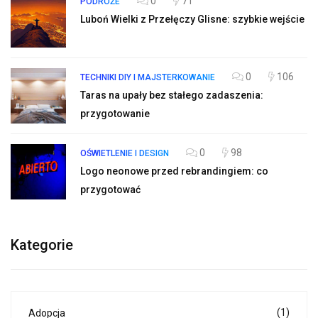
0
71
PODRÓŻE
Luboń Wielki z Przełęczy Glisne: szybkie wejście
0
106
TECHNIKI DIY I MAJSTERKOWANIE
Taras na upały bez stałego zadaszenia:
przygotowanie
0
98
OŚWIETLENIE I DESIGN
Logo neonowe przed rebrandingiem: co
przygotować
Kategorie
(1)
Adopcja