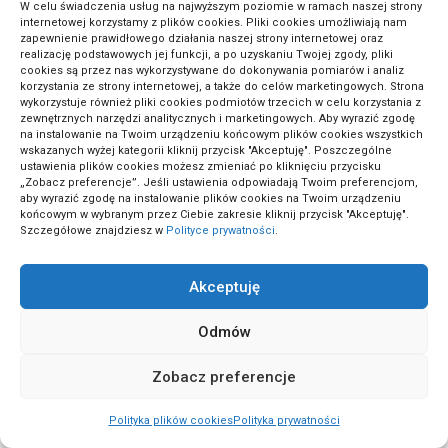
W celu świadczenia usług na najwyższym poziomie w ramach naszej strony
(1)
Dania bezglutenowe
internetowej korzystamy z plików cookies. Pliki cookies umożliwiają nam
zapewnienie prawidłowego działania naszej strony internetowej oraz
realizację podstawowych jej funkcji, a po uzyskaniu Twojej zgody, pliki
cookies są przez nas wykorzystywane do dokonywania pomiarów i analiz
korzystania ze strony internetowej, a także do celów marketingowych. Strona
(1)
Dekoracje DIY
wykorzystuje również pliki cookies podmiotów trzecich w celu korzystania z
zewnętrznych narzędzi analitycznych i marketingowych. Aby wyrazić zgodę
na instalowanie na Twoim urządzeniu końcowym plików cookies wszystkich
wskazanych wyżej kategorii kliknij przycisk "Akceptuję". Poszczególne
(2)
DIY i renowacje
ustawienia plików cookies możesz zmieniać po kliknięciu przycisku
„Zobacz preferencje”. Jeśli ustawienia odpowiadają Twoim preferencjom,
aby wyrazić zgodę na instalowanie plików cookies na Twoim urządzeniu
końcowym w wybranym przez Ciebie zakresie kliknij przycisk "Akceptuję".
(14)
Dom i wnętrza
Szczegółowe znajdziesz w
Polityce prywatności
.
Akceptuję
(1)
Edukacja ekologiczna
Odmów
(2)
Edukacja online
Zobacz preferencje
Polityka plików cookies
Polityka prywatności
(18)
Ekologia i zrównoważony rozwój