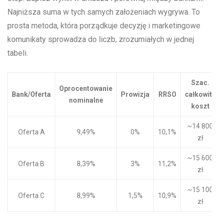
Najniższa suma w tych samych założeniach wygrywa. To
prosta metoda, która porządkuje decyzję i marketingowe
komunikaty sprowadza do liczb, zrozumiałych w jednej
tabeli.
Szac.
Oprocentowanie
Bank/Oferta
Prowizja
RRSO
całkowity
nominalne
koszt
~14 800
Oferta A
9,49%
0%
10,1%
zł
~15 600
Oferta B
8,39%
3%
11,2%
zł
~15 100
Oferta C
8,99%
1,5%
10,9%
zł