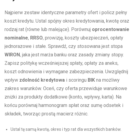
Najpierw zestaw identyczne parametry ofert i policz pełny
koszt kredytu. Ustal spójny okres kredytowania, kwotę oraz
rodzaj rat (równe lub malejące). Porównuj
oprocentowanie
nominalne
,
RRSO
, prowizję, koszty ubezpieczeń, opłaty
jednorazowe i stałe. Sprawdź, czy stosowana jest stopa
WIRON
, jaka jest marża banku oraz zasady zmiany stopy.
Zapisz politykę wcześniejszej spłaty, opłaty za aneks,
koszt odnowienia i wymagane zabezpieczenia. Uwzględnij
wpływ
zdolność kredytowa
i scoringu
BIK
na możliwy
zakres warunków. Oceń, czy oferta przewiduje warunkowe
zniżki za produkty dodatkowe (konto, wpływy, karta). Na
końcu porównaj harmonogram spłat oraz sumę odsetek i
składek, tworząc prostą macierz różnic.
Ustal tę samą kwotę, okres i typ rat dla wszystkich banków.