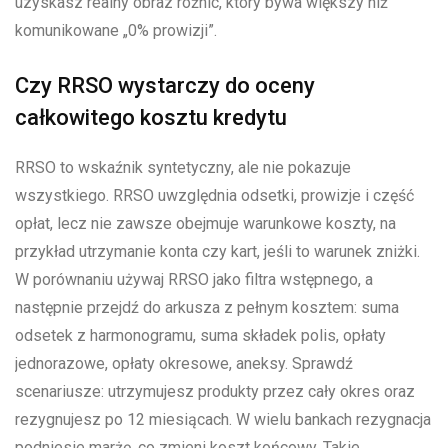
uzyskasz realny obraz różnic, który bywa większy niż
komunikowane „0% prowizji”.
Czy RRSO wystarczy do oceny
całkowitego kosztu kredytu
RRSO to wskaźnik syntetyczny, ale nie pokazuje
wszystkiego. RRSO uwzględnia odsetki, prowizje i część
opłat, lecz nie zawsze obejmuje warunkowe koszty, na
przykład utrzymanie konta czy kart, jeśli to warunek zniżki.
W porównaniu używaj RRSO jako filtra wstępnego, a
następnie przejdź do arkusza z pełnym kosztem: suma
odsetek z harmonogramu, suma składek polis, opłaty
jednorazowe, opłaty okresowe, aneksy. Sprawdź
scenariusze: utrzymujesz produkty przez cały okres oraz
rezygnujesz po 12 miesiącach. W wielu bankach rezygnacja
podniesie marżę, co zmieni koszt końcowy. Takie