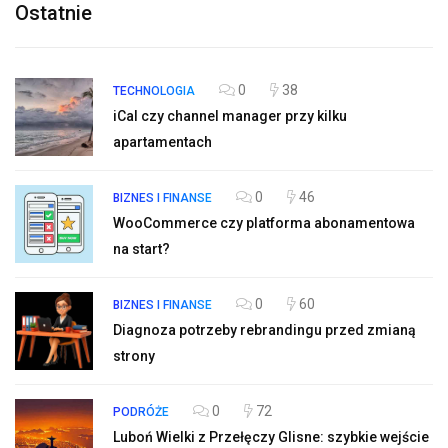
Ostatnie
0
38
TECHNOLOGIA
iCal czy channel manager przy kilku
apartamentach
0
46
BIZNES I FINANSE
WooCommerce czy platforma abonamentowa
na start?
0
60
BIZNES I FINANSE
Diagnoza potrzeby rebrandingu przed zmianą
strony
0
72
PODRÓŻE
Luboń Wielki z Przełęczy Glisne: szybkie wejście