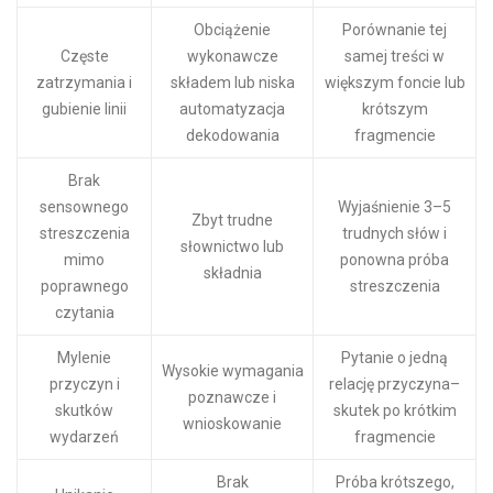
Obciążenie
Porównanie tej
Częste
wykonawcze
samej treści w
zatrzymania i
składem lub niska
większym foncie lub
gubienie linii
automatyzacja
krótszym
dekodowania
fragmencie
Brak
sensownego
Wyjaśnienie 3–5
Zbyt trudne
streszczenia
trudnych słów i
słownictwo lub
mimo
ponowna próba
składnia
poprawnego
streszczenia
czytania
Mylenie
Pytanie o jedną
Wysokie wymagania
przyczyn i
relację przyczyna–
poznawcze i
skutków
skutek po krótkim
wnioskowanie
wydarzeń
fragmencie
Brak
Próba krótszego,