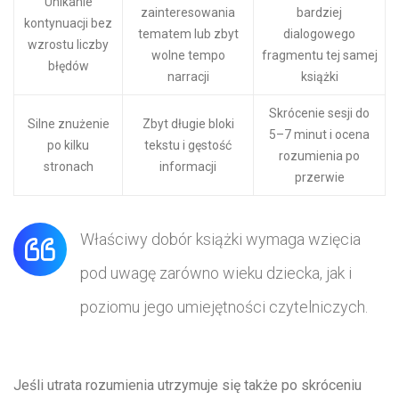
Unikanie
zainteresowania
bardziej
kontynuacji bez
tematem lub zbyt
dialogowego
wzrostu liczby
wolne tempo
fragmentu tej samej
błędów
narracji
książki
Skrócenie sesji do
Silne znużenie
Zbyt długie bloki
5–7 minut i ocena
po kilku
tekstu i gęstość
rozumienia po
stronach
informacji
przerwie
Właściwy dobór książki wymaga wzięcia
pod uwagę zarówno wieku dziecka, jak i
poziomu jego umiejętności czytelniczych.
Jeśli utrata rozumienia utrzymuje się także po skróceniu