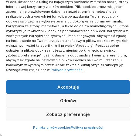
W celu świadczenia usług na najwyższym poziomie w ramach naszej strony
(3)
Akcesoria i dodatki
internetowej korzystamy z plików cookies. Pliki cookies umożliwiają nam
zapewnienie prawidłowego działania naszej strony internetowej oraz
realizację podstawowych jej funkcji, a po uzyskaniu Twojej zgody, pliki
cookies są przez nas wykorzystywane do dokonywania pomiarów i analiz
korzystania ze strony internetowej, a także do celów marketingowych. Strona
(7)
Aktualności i wydarzenia
wykorzystuje również pliki cookies podmiotów trzecich w celu korzystania z
zewnętrznych narzędzi analitycznych i marketingowych. Aby wyrazić zgodę
na instalowanie na Twoim urządzeniu końcowym plików cookies wszystkich
wskazanych wyżej kategorii kliknij przycisk "Akceptuję". Poszczególne
(1)
Aranżacje wnętrz
ustawienia plików cookies możesz zmieniać po kliknięciu przycisku
„Zobacz preferencje”. Jeśli ustawienia odpowiadają Twoim preferencjom,
aby wyrazić zgodę na instalowanie plików cookies na Twoim urządzeniu
końcowym w wybranym przez Ciebie zakresie kliknij przycisk "Akceptuję".
(4)
Bieganie i triatlon
Szczegółowe znajdziesz w
Polityce prywatności
.
Akceptuję
(11)
Biznes i finanse
Odmów
(2)
Ciąża i macierzyństwo
Zobacz preferencje
Polityka plików cookies
Polityka prywatności
(1)
Dania bezglutenowe