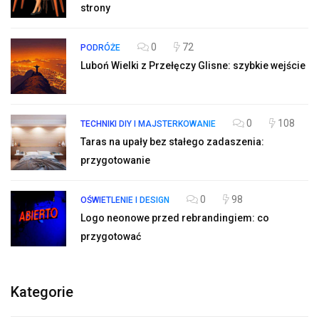
strony
0
72
PODRÓŻE
Luboń Wielki z Przełęczy Glisne: szybkie wejście
0
108
TECHNIKI DIY I MAJSTERKOWANIE
Taras na upały bez stałego zadaszenia:
przygotowanie
0
98
OŚWIETLENIE I DESIGN
Logo neonowe przed rebrandingiem: co
przygotować
Kategorie