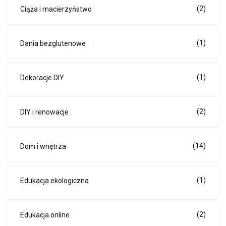
(2)
Ciąża i macierzyństwo
(1)
Dania bezglutenowe
(1)
Dekoracje DIY
(2)
DIY i renowacje
(14)
Dom i wnętrza
(1)
Edukacja ekologiczna
(2)
Edukacja online