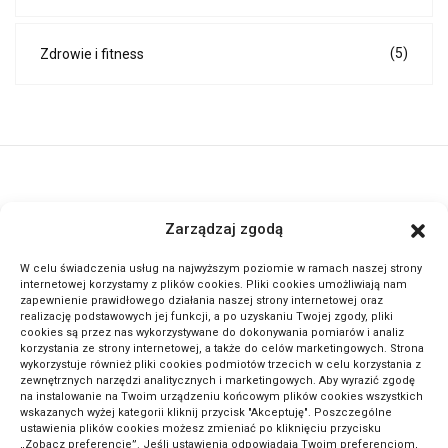
(5)
Zdrowie i fitness
ActivePortal.pl to miejsce, gdzie możesz znaleźć wiele ciekawych
Zarządzaj zgodą
informacji na przeróżne tematy. Dołącz do naszej społeczności,
czytaj komentuj.
W celu świadczenia usług na najwyższym poziomie w ramach naszej strony
internetowej korzystamy z plików cookies. Pliki cookies umożliwiają nam
zapewnienie prawidłowego działania naszej strony internetowej oraz
METODA ODWRÓCONEJ LEKCJI: SEKRET GENIALNYCH
realizację podstawowych jej funkcji, a po uzyskaniu Twojej zgody, pliki
cookies są przez nas wykorzystywane do dokonywania pomiarów i analiz
UCZNIÓW!
korzystania ze strony internetowej, a także do celów marketingowych. Strona
wykorzystuje również pliki cookies podmiotów trzecich w celu korzystania z
zewnętrznych narzędzi analitycznych i marketingowych. Aby wyrazić zgodę
na instalowanie na Twoim urządzeniu końcowym plików cookies wszystkich
wskazanych wyżej kategorii kliknij przycisk "Akceptuję". Poszczególne
ustawienia plików cookies możesz zmieniać po kliknięciu przycisku
„Zobacz preferencje”. Jeśli ustawienia odpowiadają Twoim preferencjom,