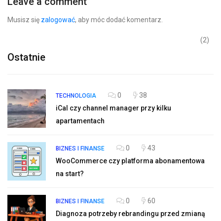
Leave a comment
Musisz się
zalogować
, aby móc dodać komentarz.
(2)
Ostatnie
0
38
TECHNOLOGIA
iCal czy channel manager przy kilku
apartamentach
0
43
BIZNES I FINANSE
WooCommerce czy platforma abonamentowa
na start?
0
60
BIZNES I FINANSE
Diagnoza potrzeby rebrandingu przed zmianą