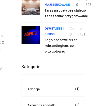
0
108
MAJSTERKOWANIE
Taras na upały bez stałego
zadaszenia: przygotowanie
OŚWIETLENIE I
0
101
DESIGN
lu
Logo neonowe przed
ć z
rebrandingiem: co
i
przygotować
Kategorie
u!
(1)
Adopcja
(3)
Akcesoria i dodatki