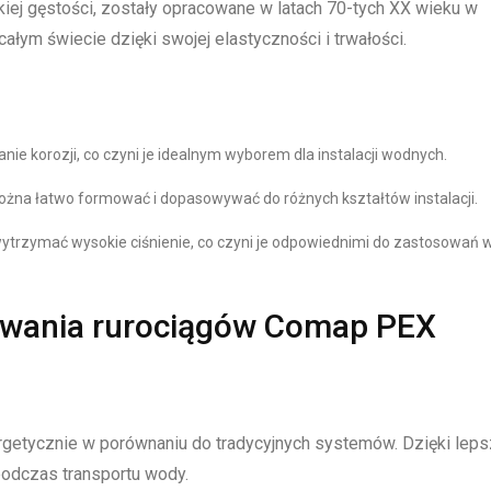
kiej gęstości, zostały opracowane w latach 70-tych XX wieku w
łym świecie dzięki swojej elastyczności i trwałości.
nie korozji, co czyni je idealnym wyborem dla instalacji wodnych.
można łatwo formować i dopasowywać do różnych kształtów instalacji.
wytrzymać wysokie ciśnienie, co czyni je odpowiednimi do zastosowań 
sowania rurociągów Comap PEX
rgetycznie w porównaniu do tradycyjnych systemów. Dzięki leps
i podczas transportu wody.