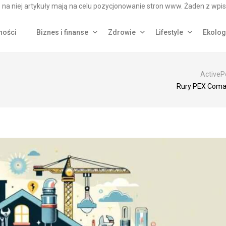
na niej artykuły mają na celu pozycjonowanie stron www. Żaden z wpis
ności
Biznes i finanse
Zdrowie
Lifestyle
Ekolog
ActiveP
Rury PEX Coma