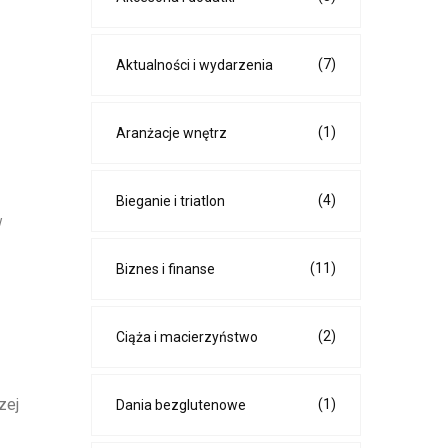
(7)
Aktualności i wydarzenia
(1)
Aranżacje wnętrz
(4)
Bieganie i triatlon
w
(11)
Biznes i finanse
(2)
Ciąża i macierzyństwo
zej
(1)
Dania bezglutenowe