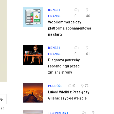
BIZNES I
0
46
FINANSE
WooCommerce czy
platforma abonamentowa
na start?
BIZNES I
0
61
FINANSE
Diagnoza potrzeby
rebrandingu przed
zmianą strony
0
72
PODRÓŻE
Luboń Wielki z Przełęczy
Glisne: szybkie wejście
184
TECHNIKI DIY I