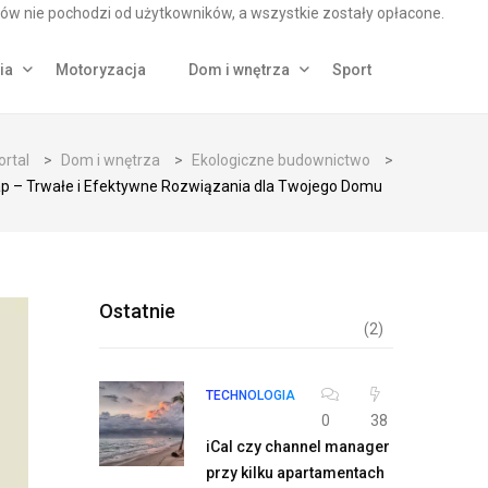
ów nie pochodzi od użytkowników, a wszystkie zostały opłacone.
ia
Motoryzacja
Dom i wnętrza
Sport
ortal
>
Dom i wnętrza
>
Ekologiczne budownictwo
>
p – Trwałe i Efektywne Rozwiązania dla Twojego Domu
Ostatnie
(2)
TECHNOLOGIA
0
38
iCal czy channel manager
przy kilku apartamentach