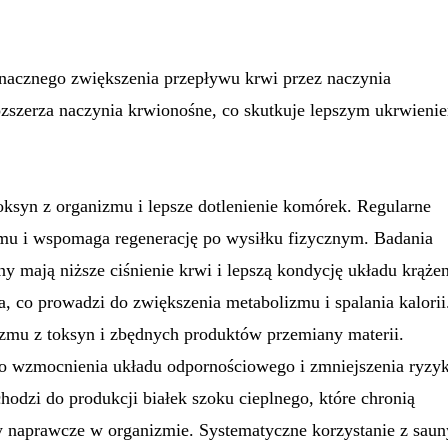
nacznego zwiększenia przepływu krwi przez naczynia
rozszerza naczynia krwionośne, co skutkuje lepszym ukrwieni
oksyn z organizmu i lepsze dotlenienie komórek. Regularne
zmu i wspomaga regenerację po wysiłku fizycznym. Badania
ny mają niższe ciśnienie krwi i lepszą kondycję układu krążen
ta, co prowadzi do zwiększenia metabolizmu i spalania kalorii
zmu z toksyn i zbędnych produktów przemiany materii.
do wzmocnienia układu odpornościowego i zmniejszenia ryzy
odzi do produkcji białek szoku cieplnego, które chronią
y naprawcze w organizmie. Systematyczne korzystanie z saun