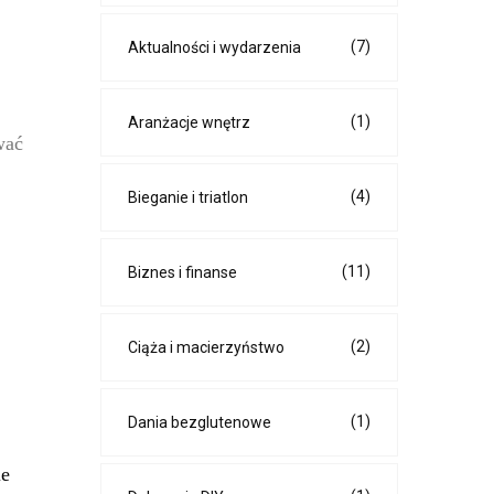
(7)
Aktualności i wydarzenia
(1)
Aranżacje wnętrz
wać
(4)
Bieganie i triatlon
(11)
Biznes i finanse
(2)
Ciąża i macierzyństwo
(1)
Dania bezglutenowe
ie