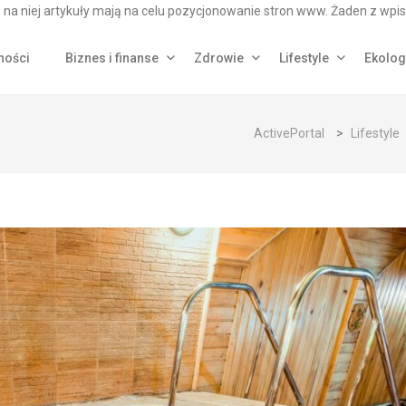
na niej artykuły mają na celu pozycjonowanie stron www. Żaden z wpis
ności
Biznes i finanse
Zdrowie
Lifestyle
Ekolog
ActivePortal
>
Lifestyle