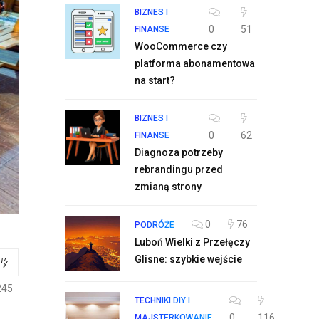
BIZNES I
0
51
FINANSE
WooCommerce czy
platforma abonamentowa
na start?
BIZNES I
0
62
FINANSE
Diagnoza potrzeby
rebrandingu przed
zmianą strony
0
76
PODRÓŻE
Luboń Wielki z Przełęczy
Glisne: szybkie wejście
245
TECHNIKI DIY I
0
116
MAJSTERKOWANIE