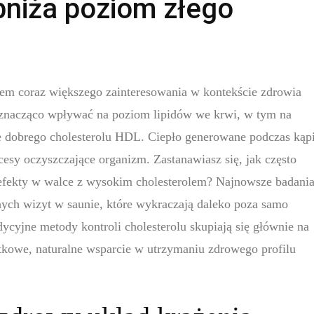
bniża poziom złego
tem coraz większego zainteresowania w kontekście zdrowia
ą znacząco wpływać na poziom lipidów we krwi, w tym na
e dobrego cholesterolu HDL. Ciepło generowane podczas kąpi
cesy oczyszczające organizm. Zastanawiasz się, jak często
e efekty w walce z wysokim cholesterolem? Najnowsze badani
nych wizyt w saunie, które wykraczają daleko poza samo
ycyjne metody kontroli cholesterolu skupiają się głównie na
datkowe, naturalne wsparcie w utrzymaniu zdrowego profilu