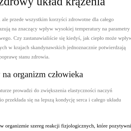
zdrowy układ krążenia
s, ale przede wszystkim korzyści zdrowotne dla całego
zują na znaczący wpływ wysokiej temperatury na parametry
wego. Czy zastanawialiście się kiedyś, jak ciepło może wpły
ch w krajach skandynawskich jednoznacznie potwierdzają
poprawę stanu zdrowia.
 na organizm człowieka
urze prowadzi do zwiększenia elastyczności naczyń
o przekłada się na lepszą kondycję serca i całego układu
 organizmie szereg reakcji fizjologicznych, które pozytywn