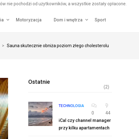
ów nie pochodzi od użytkowników, a wszystkie zostały opłacone.
ia
Motoryzacja
Dom i wnętrza
Sport
>
Sauna skutecznie obniża poziom złego cholesterolu
Ostatnie
(2)
TECHNOLOGIA
0
44
iCal czy channel manager
przy kilku apartamentach