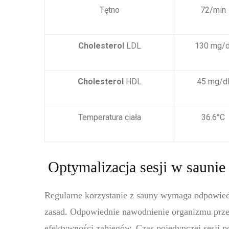
Tętno
72/min
Cholesterol
LDL
130 mg/d
Cholesterol
HDL
45 mg/d
Temperatura ciała
36.6°C
Optymalizacja sesji w saunie
Regularne korzystanie z sauny wymaga odpowied
zasad. Odpowiednie nawodnienie organizmu przed,
efektywności zabiegów. Czas pojedynczej sesji 