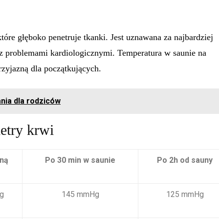
re głęboko penetruje tkanki. Jest uznawana za najbardziej
 z problemami kardiologicznymi. Temperatura w saunie na
przyjazną dla początkujących.
nia dla rodziców
etry krwi
ną
Po 30 min w saunie
Po 2h od sauny
g
145 mmHg
125 mmHg