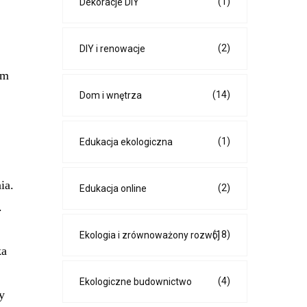
(1)
Dekoracje DIY
(2)
DIY i renowacje
em
(14)
Dom i wnętrza
(1)
Edukacja ekologiczna
ia.
(2)
Edukacja online
.
(18)
Ekologia i zrównoważony rozwój
ka
(4)
Ekologiczne budownictwo
y