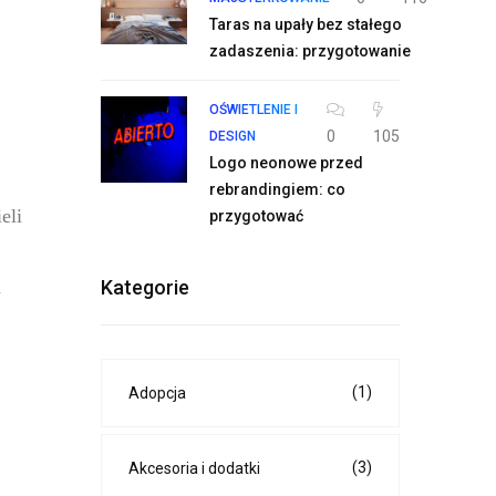
Taras na upały bez stałego
zadaszenia: przygotowanie
OŚWIETLENIE I
0
105
DESIGN
Logo neonowe przed
rebrandingiem: co
eli
przygotować
Kategorie
a
(1)
Adopcja
(3)
Akcesoria i dodatki