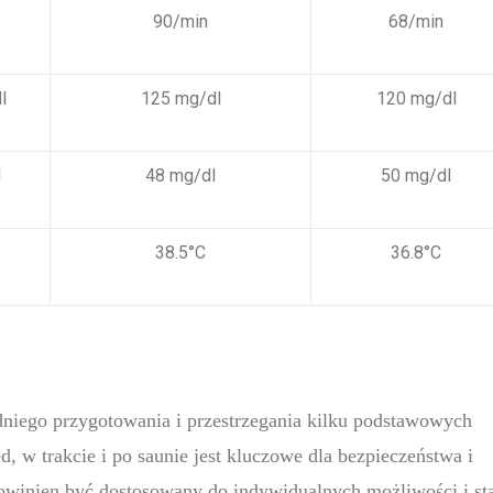
90/min
68/min
l
125 mg/dl
120 mg/dl
l
48 mg/dl
50 mg/dl
38.5°C
36.8°C
niego przygotowania i przestrzegania kilku podstawowych
 w trakcie i po saunie jest kluczowe dla bezpieczeństwa i
powinien być dostosowany do indywidualnych możliwości i st