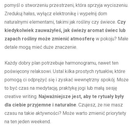
pomyśl‌ o stworzeniu przestrzeni, która sprzyja wyciszeniu.
Zredukuj hałas, ‌wyłącz elektronikę i wypełnij dom
naturalnymi⁣ elementami, takimi jak rośliny czy świece.
Czy
kiedykolwiek zauważyłeś, ⁤jak⁤ świeży aromat świec lub ​
zapach rośliny może zmienić atmosferę
w pokoju? Małe
detale ⁣mogą mieć duże znaczenie.
Każdy dobry plan potrzebuje harmonogramu, nawet ten
poświęcony relaksowi. Ustal kilka prostych rytuałów,‌ które
pomogą ci odprężyć się i zyskać wewnętrzny ‍spokój. ⁤Może
to być czas na medytację, praktykę jogi lub małą sesję
⁣creative writing.
Najważniejsze jest, aby⁣ te rytuały ‍były
dla ciebie przyjemne ⁣i naturalne
. Czujesz, że nie masz
czasu​ na takie aktywności? Może warto zmienić priorytety
na ten jeden weekend.