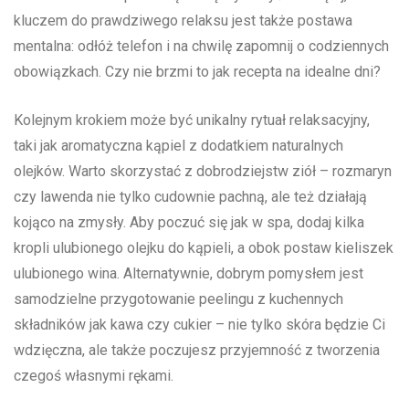
kluczem ​do prawdziwego⁢ relaksu jest także postawa
mentalna: odłóż telefon i na chwilę zapomnij o codziennych
obowiązkach. Czy nie brzmi to jak recepta na idealne dni?
Kolejnym krokiem może być unikalny rytuał relaksacyjny,
taki jak aromatyczna kąpiel z dodatkiem naturalnych
olejków. Warto skorzystać z dobrodziejstw ziół – rozmaryn
czy lawenda nie tylko cudownie pachną, ale też działają
kojąco ⁤na zmysły. Aby poczuć się jak ⁤w spa, dodaj kilka‍
kropli ‍ulubionego olejku do kąpieli, a obok postaw kieliszek
ulubionego wina. Alternatywnie, dobrym pomysłem jest
samodzielne przygotowanie peelingu z ⁢kuchennych
składników jak kawa⁤ czy cukier – nie tylko skóra będzie Ci
wdzięczna, ale także poczujesz przyjemność z tworzenia
czegoś ​własnymi rękami.