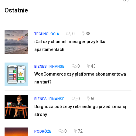
Ostatnie
0
38
TECHNOLOGIA
iCal czy channel manager przy kilku
apartamentach
0
43
BIZNES I FINANSE
WooCommerce czy platforma abonamentowa
na start?
0
60
BIZNES I FINANSE
Diagnoza potrzeby rebrandingu przed zmianą
strony
0
72
PODRÓŻE