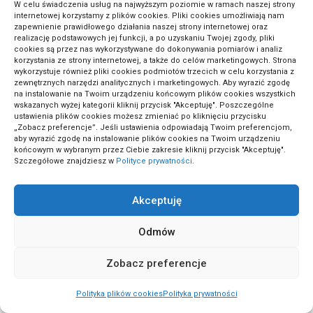
W celu świadczenia usług na najwyższym poziomie w ramach naszej strony
(15)
Trendy modowe
internetowej korzystamy z plików cookies. Pliki cookies umożliwiają nam
zapewnienie prawidłowego działania naszej strony internetowej oraz
realizację podstawowych jej funkcji, a po uzyskaniu Twojej zgody, pliki
cookies są przez nas wykorzystywane do dokonywania pomiarów i analiz
(1)
Tynkowanie i murarstwo
korzystania ze strony internetowej, a także do celów marketingowych. Strona
wykorzystuje również pliki cookies podmiotów trzecich w celu korzystania z
zewnętrznych narzędzi analitycznych i marketingowych. Aby wyrazić zgodę
na instalowanie na Twoim urządzeniu końcowym plików cookies wszystkich
(2)
Umowy i kontrakty
wskazanych wyżej kategorii kliknij przycisk "Akceptuję". Poszczególne
ustawienia plików cookies możesz zmieniać po kliknięciu przycisku
„Zobacz preferencje”. Jeśli ustawienia odpowiadają Twoim preferencjom,
aby wyrazić zgodę na instalowanie plików cookies na Twoim urządzeniu
(2)
końcowym w wybranym przez Ciebie zakresie kliknij przycisk "Akceptuję".
Zabawy i gry edukacyjne
Szczegółowe znajdziesz w
Polityce prywatności
.
(2)
Zdrowe odżywianie
Akceptuję
Odmów
(1)
Zdrowie dzieci
Zobacz preferencje
(5)
Zdrowie i fitness
Polityka plików cookies
Polityka prywatności