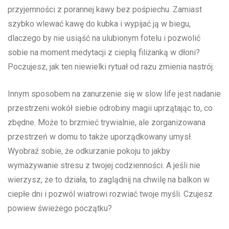
przyjemności z porannej kawy bez pośpiechu. Zamiast
szybko wlewać ​kawę do kubka i wypijać ją w biegu,
dlaczego by ​nie usiąść na ulubionym fotelu i pozwolić
sobie na moment medytacji ‌z ​ciepłą filiżanką w dłoni?
Poczujesz, ‍jak ten niewielki rytuał⁤ od razu zmienia nastrój.
Innym sposobem na zanurzenie się w slow life jest ⁣nadanie
przestrzeni wokół siebie odrobiny magii uprzątając to, co
zbędne. Może to brzmieć trywialnie, ale zorganizowana
przestrzeń w domu to także uporządkowany umysł.
Wyobraź sobie, że ⁢odkurzanie pokoju to jakby
wymazywanie stresu z twojej codzienności. A jeśli nie
wierzysz, że to działa, to zaglądnij na ⁣chwilę ⁢na balkon w
ciepłe dni i pozwól wiatrowi rozwiać twoje⁣ myśli. Czujesz
powiew świeżego początku?