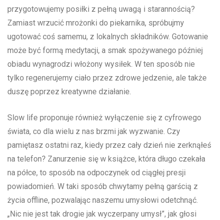
przygotowujemy posiłki z pełną uwagą ⁢i starannością?
Zamiast wrzucić mrożonki do piekarnika, spróbujmy
ugotować coś samemu, z lokalnych składników.⁢ Gotowanie
może być formą medytacji, a smak spożywanego później
obiadu wynagrodzi włożony wysiłek. W ten sposób nie
tylko regenerujemy ⁣ciało przez zdrowe jedzenie, ale⁣ także
duszę⁢ poprzez kreatywne działanie.
Slow ⁢life proponuje również wyłączenie się z cyfrowego
świata, co‌ dla wielu z nas brzmi jak ‍wyzwanie. Czy
pamiętasz ostatni raz, kiedy‌ przez⁢ cały dzień‍ nie zerknąłeś
na telefon? Zanurzenie się w książce, która długo czekała
na półce, to sposób na odpoczynek od ciągłej presji
powiadomień. W⁢ taki sposób chwytamy pełną garścią z
życia offline, pozwalając naszemu umysłowi odetchnąć.
„Nic nie ​jest tak drogie jak wyczerpany umysł”, jak głosi