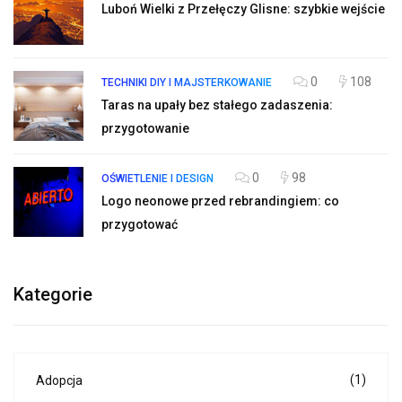
Luboń Wielki z Przełęczy Glisne: szybkie wejście
0
108
TECHNIKI DIY I MAJSTERKOWANIE
Taras na upały bez stałego zadaszenia:
przygotowanie
0
98
OŚWIETLENIE I DESIGN
Logo neonowe przed rebrandingiem: co
przygotować
Kategorie
(1)
Adopcja