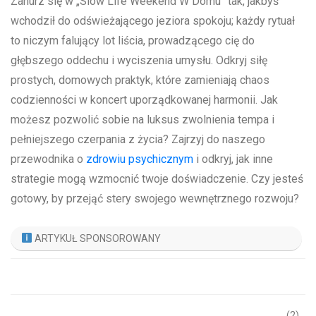
Zanurz się ⁢w „Slow Life Weekend W Domu” ‌tak, jakbyś
wchodził do odświeżającego jeziora spokoju; każdy rytuał
to niczym falujący lot ⁣liścia, prowadzącego cię do
głębszego oddechu i wyciszenia umysłu. Odkryj siłę
prostych, domowych praktyk, ⁢które zamieniają chaos
codzienności w‍ koncert uporządkowanej harmonii. Jak
możesz ⁣pozwolić ‍sobie na luksus‍ zwolnienia tempa i
pełniejszego czerpania z życia? Zajrzyj do ​naszego
przewodnika o‌
zdrowiu psychicznym
⁤i odkryj, jak inne‌
strategie mogą wzmocnić twoje ‍doświadczenie. Czy jesteś
gotowy, by przejąć stery ⁢swojego⁣ wewnętrznego rozwoju?
ARTYKUŁ SPONSOROWANY
(2)