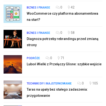
0
42
BIZNES I FINANSE
WooCommerce czy platforma abonamentowa
na start?
0
58
BIZNES I FINANSE
Diagnoza potrzeby rebrandingu przed zmianą
strony
0
71
PODRÓŻE
Luboń Wielki z Przełęczy Glisne: szybkie wejście
0
105
TECHNIKI DIY I MAJSTERKOWANIE
Taras na upały bez stałego zadaszenia:
przygotowanie