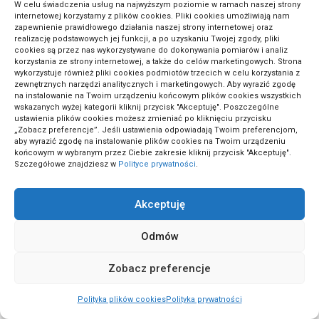
W celu świadczenia usług na najwyższym poziomie w ramach naszej strony
(14)
Dom i wnętrza
internetowej korzystamy z plików cookies. Pliki cookies umożliwiają nam
zapewnienie prawidłowego działania naszej strony internetowej oraz
realizację podstawowych jej funkcji, a po uzyskaniu Twojej zgody, pliki
cookies są przez nas wykorzystywane do dokonywania pomiarów i analiz
korzystania ze strony internetowej, a także do celów marketingowych. Strona
(1)
Edukacja ekologiczna
wykorzystuje również pliki cookies podmiotów trzecich w celu korzystania z
zewnętrznych narzędzi analitycznych i marketingowych. Aby wyrazić zgodę
na instalowanie na Twoim urządzeniu końcowym plików cookies wszystkich
wskazanych wyżej kategorii kliknij przycisk "Akceptuję". Poszczególne
(2)
Edukacja online
ustawienia plików cookies możesz zmieniać po kliknięciu przycisku
„Zobacz preferencje”. Jeśli ustawienia odpowiadają Twoim preferencjom,
aby wyrazić zgodę na instalowanie plików cookies na Twoim urządzeniu
końcowym w wybranym przez Ciebie zakresie kliknij przycisk "Akceptuję".
(18)
Ekologia i zrównoważony rozwój
Szczegółowe znajdziesz w
Polityce prywatności
.
Akceptuję
(4)
Ekologiczne budownictwo
Odmów
(4)
Elektronika DIY
Zobacz preferencje
Polityka plików cookies
Polityka prywatności
(1)
Elektronika użytkowa