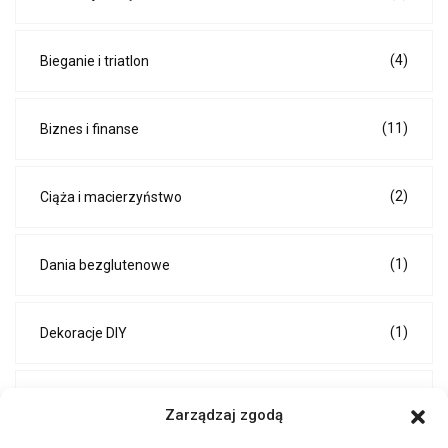
(4)
Bieganie i triatlon
(11)
Biznes i finanse
(2)
Ciąża i macierzyństwo
(1)
Dania bezglutenowe
(1)
Dekoracje DIY
(2)
DIY i renowacje
Zarządzaj zgodą