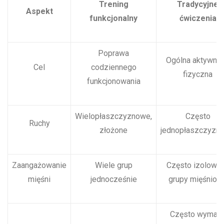
Trening
Tradycyjne
Aspekt
funkcjonalny
ćwiczenia
Poprawa
Ogólna aktywno
Cel
codziennego
fizyczna
funkcjonowania
Wielopłaszczyznowe,
Często
Ruchy
złożone
jednopłaszczyzn
Zaangażowanie
Wiele grup
Często izolowa
mięśni
jednocześnie
grupy mięśniow
Często wymag