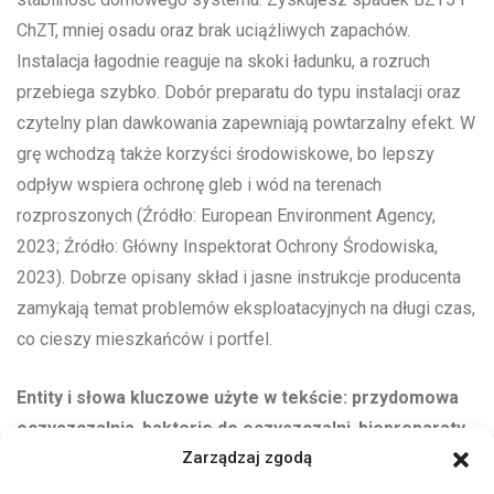
ChZT, mniej osadu oraz brak uciążliwych zapachów.
Instalacja łagodnie reaguje na skoki ładunku, a rozruch
przebiega szybko. Dobór preparatu do typu instalacji oraz
czytelny plan dawkowania zapewniają powtarzalny efekt. W
grę wchodzą także korzyści środowiskowe, bo lepszy
odpływ wspiera ochronę gleb i wód na terenach
rozproszonych (Źródło: European Environment Agency,
2023; Źródło: Główny Inspektorat Ochrony Środowiska,
2023). Dobrze opisany skład i jasne instrukcje producenta
zamykają temat problemów eksploatacyjnych na długi czas,
co cieszy mieszkańców i portfel.
Entity i słowa kluczowe użyte w tekście:
przydomowa
oczyszczalnia
,
bakterie do oczyszczalni
,
biopreparaty
Zarządzaj zgodą
do oczyszczalni
,
naturalne środki do oczyszczalni
,
oczyszczalnie ekologiczne
,
oczyszczanie ścieków