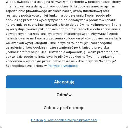
W celu świadczenia usług na najwyższym poziomie w ramach naszej strony
bakterie
, aktywator ścieków, enzymy do oczyszczalni,
internetowej korzystamy z plików cookies. Pliki cookies umożliwiają nam
zapewnienie prawidłowego działania naszej strony internetowej oraz
preparaty do szamba, oczyszczalnia biologiczna jak działa,
realizację podstawowych jej funkcji, a po uzyskaniu Twojej zgody, pliki
cookies są przez nas wykorzystywane do dokonywania pomiarów i analiz
BZT5, ChZT, pH, tlen rozpuszczony, biofilm, osad czynny,
korzystania ze strony internetowej, a także do celów marketingowych. Strona
wykorzystuje również pliki cookies podmiotów trzecich w celu korzystania z
złoże biologiczne, SBR, nitryfikacja, denitryfikacja,
zewnętrznych narzędzi analitycznych i marketingowych. Aby wyrazić zgodę
fosforany, azot amonowy, surfaktanty, siarkowodór, drenaż
na instalowanie na Twoim urządzeniu końcowym plików cookies wszystkich
wskazanych wyżej kategorii kliknij przycisk "Akceptuję". Poszczególne
rozsączający, osadnik wstępny, komora napowietrzania.
ustawienia plików cookies możesz zmieniać po kliknięciu przycisku
„Zobacz preferencje”. Jeśli ustawienia odpowiadają Twoim preferencjom,
aby wyrazić zgodę na instalowanie plików cookies na Twoim urządzeniu
końcowym w wybranym przez Ciebie zakresie kliknij przycisk "Akceptuję".
+Reklama+
Szczegółowe znajdziesz w
Polityce prywatności
.
ARTYKUŁ SPONSOROWANY
Akceptuję
Odmów
Zobacz preferencje
Polityka plików cookies
Polityka prywatności