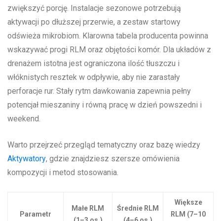
zwiększyć porcję. Instalacje sezonowe potrzebują
aktywacji po dłuższej przerwie, a zestaw startowy
odświeża mikrobiom. Klarowna tabela producenta powinna
wskazywać progi RLM oraz objętości komór. Dla układów z
drenażem istotna jest ograniczona ilość tłuszczu i
włóknistych resztek w odpływie, aby nie zarastały
perforacje rur. Stały rytm dawkowania zapewnia pełny
potencjał mieszaniny i równą pracę w dzień powszedni i
weekend.
Warto przejrzeć przegląd tematyczny oraz bazę wiedzy
Aktywatory
, gdzie znajdziesz szersze omówienia
kompozycji i metod stosowania.
Większe
Małe RLM
Średnie RLM
Parametr
RLM (7–10
(1–3 os.)
(4–6 os.)