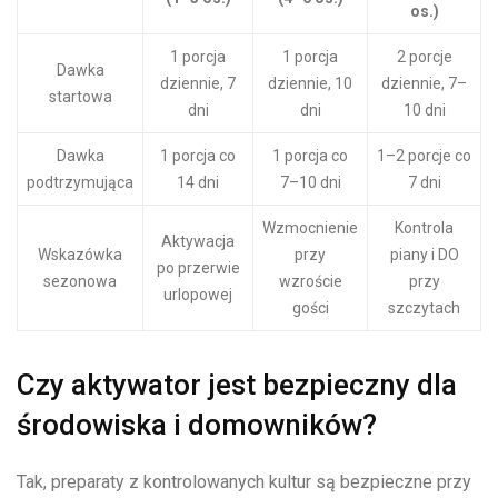
os.)
1 porcja
1 porcja
2 porcje
Dawka
dziennie, 7
dziennie, 10
dziennie, 7–
startowa
dni
dni
10 dni
Dawka
1 porcja co
1 porcja co
1–2 porcje co
podtrzymująca
14 dni
7–10 dni
7 dni
Wzmocnienie
Kontrola
Aktywacja
Wskazówka
przy
piany i DO
po przerwie
sezonowa
wzroście
przy
urlopowej
gości
szczytach
Czy aktywator jest bezpieczny dla
środowiska i domowników?
Tak, preparaty z kontrolowanych kultur są bezpieczne przy