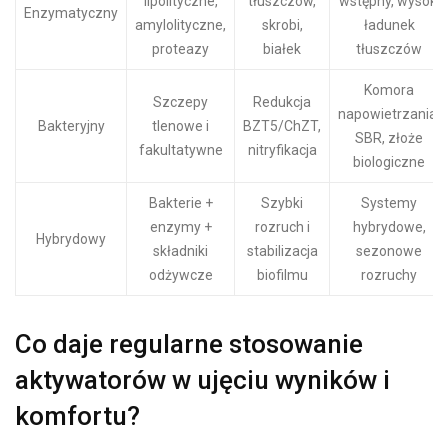
lipolityczne,
tłuszczów,
wstępny, wysoki
Enzymatyczny
amylolityczne,
skrobi,
ładunek
proteazy
białek
tłuszczów
Komora
Szczepy
Redukcja
napowietrzania,
Bakteryjny
tlenowe i
BZT5/ChZT,
SBR, złoże
fakultatywne
nitryfikacja
biologiczne
Bakterie +
Szybki
Systemy
enzymy +
rozruch i
hybrydowe,
Hybrydowy
składniki
stabilizacja
sezonowe
odżywcze
biofilmu
rozruchy
Co daje regularne stosowanie
aktywatorów w ujęciu wyników i
komfortu?