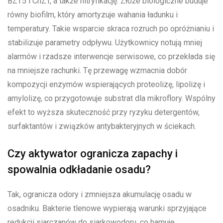
BZT5 i ChZT, a także nitryfikację. Złoże biologiczne buduje
równy biofilm, który amortyzuje wahania ładunku i
temperatury. Takie wsparcie skraca rozruch po opróżnianiu i
stabilizuje parametry odpływu. Użytkownicy notują mniej
alarmów i rzadsze interwencje serwisowe, co przekłada się
na mniejsze rachunki. Tę przewagę wzmacnia dobór
kompozycji enzymów wspierających proteolizę, lipolizę i
amylolizę, co przygotowuje substrat dla mikroflory. Wspólny
efekt to wyższa skuteczność przy ryzyku detergentów,
surfaktantów i związków antybakteryjnych w ściekach.
Czy aktywator ogranicza zapachy i
spowalnia odkładanie osadu?
Tak, ogranicza odory i zmniejsza akumulację osadu w
osadniku. Bakterie tlenowe wypierają warunki sprzyjające
redukcji siarczanów do siarkowodoru, co hamuje