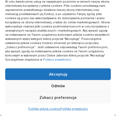
W celu świadczenia usług na najwyższym poziomie w ramach naszej strony
internetowej korzystamy z plików cookies. Pliki cookies umożliwiają nam
zapewnienie prawidłowego działania naszej strony internetowej oraz
realizację podstawowych jej funkcji, a po uzyskaniu Twojej zgody, pliki
(5)
Projekty ogrodowe
cookies są przez nas wykorzystywane do dokonywania pomiarów i analiz
korzystania ze strony internetowej, a także do celów marketingowych. Strona
wykorzystuje również pliki cookies podmiotów trzecich w celu korzystania z
zewnętrznych narzędzi analitycznych i marketingowych. Aby wyrazić zgodę
(5)
Projekty stolarskie
na instalowanie na Twoim urządzeniu końcowym plików cookies wszystkich
wskazanych wyżej kategorii kliknij przycisk "Akceptuję". Poszczególne
ustawienia plików cookies możesz zmieniać po kliknięciu przycisku
„Zobacz preferencje”. Jeśli ustawienia odpowiadają Twoim preferencjom,
(1)
Przepisy dotyczące nieruchomości
aby wyrazić zgodę na instalowanie plików cookies na Twoim urządzeniu
końcowym w wybranym przez Ciebie zakresie kliknij przycisk "Akceptuję".
Szczegółowe znajdziesz w
Polityce prywatności
.
(1)
Relacje międzyludzkie
Akceptuję
Odmów
(1)
Remonty domowe
Zobacz preferencje
(4)
Renowacja mebli
Polityka plików cookies
Polityka prywatności