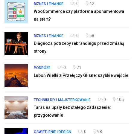
0
42
BIZNES I FINANSE
WooCommerce czy platforma abonamentowa
na start?
0
58
BIZNES I FINANSE
Diagnoza potrzeby rebrandingu przed zmianą
strony
0
71
PODRÓŻE
Luboń Wielki z Przełęczy Glisne: szybkie wejście
0
105
TECHNIKI DIY I MAJSTERKOWANIE
Taras na upały bez stałego zadaszenia:
przygotowanie
0
98
OŚWIETLENIE I DESIGN